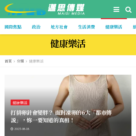
國際焦點
政治
地方社會
生活消費
健康樂活
健康樂活
首頁
分類
健康樂活
健康樂活
打排卵針會變胖？ 面對凍卵的6大「都市傳
説」，妳一要知道的真相！
2025-08-18