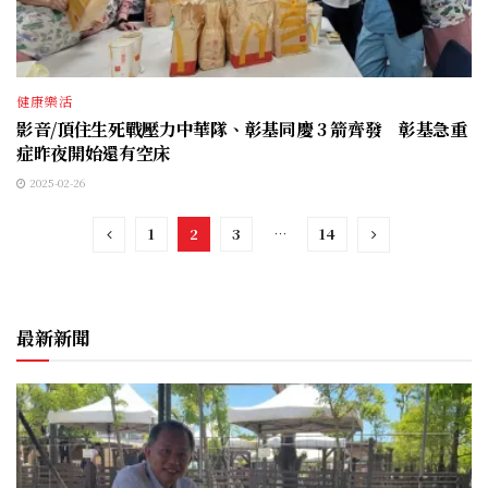
健康樂活
影音/頂住生死戰壓力中華隊、彰基同慶 3 箭齊發 彰基急重
症昨夜開始還有空床
2025-02-26
1
2
3
…
14
最新新聞