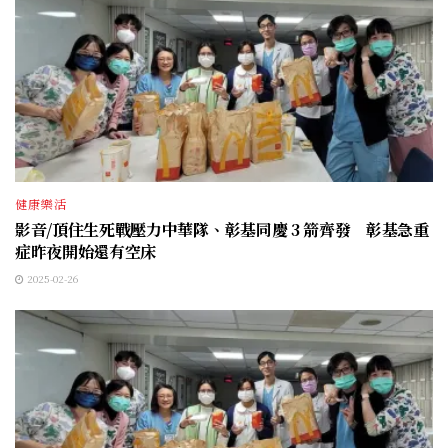
健康樂活
影音/頂住生死戰壓力中華隊、彰基同慶 3 箭齊發 彰基急重
症昨夜開始還有空床
2025-02-26