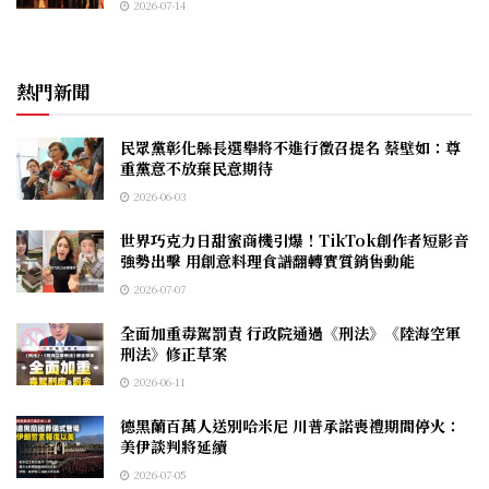
2026-07-14
熱門新聞
民眾黨彰化縣長選舉將不進行徵召提名 蔡壁如：尊
重黨意不放棄民意期待
2026-06-03
世界巧克力日甜蜜商機引爆！TikTok創作者短影音
強勢出擊 用創意料理食譜翻轉實質銷售動能
2026-07-07
全面加重毒駕罰責 行政院通過《刑法》《陸海空軍
刑法》修正草案
2026-06-11
德黑蘭百萬人送別哈米尼 川普承諾喪禮期間停火：
美伊談判將延續
2026-07-05