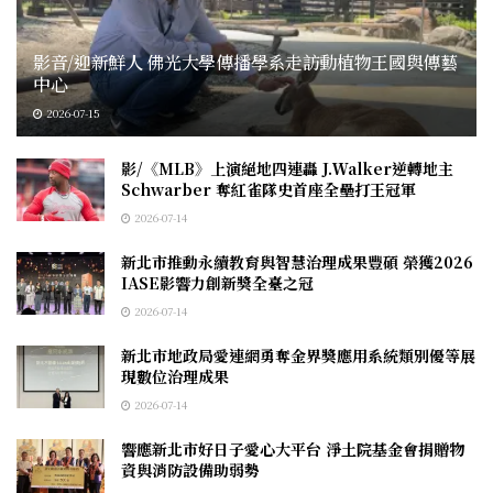
影音/迎新鮮人 佛光大學傳播學系走訪動植物王國與傳藝
中心
2026-07-15
影/《MLB》上演絕地四連轟 J.Ｗalker逆轉地主
Schwarber 奪紅雀隊史首座全壘打王冠軍
2026-07-14
新北市推動永續教育與智慧治理成果豐碩 榮獲2026
IASE影響力創新獎全臺之冠
2026-07-14
新北市地政局愛連網勇奪金界獎應用系統類別優等展
現數位治理成果
2026-07-14
響應新北市好日子愛心大平台 淨土院基金會捐贈物
資與消防設備助弱勢