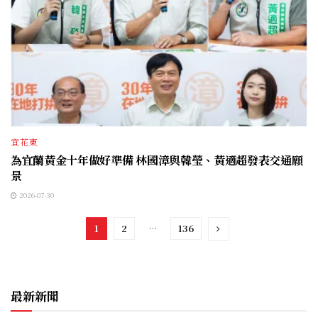
宜花東
為宜蘭黃金十年做好準備 林國漳與韓瑩、黃適超發表交通願
景
2026-07-30
1
2
…
136
最新新聞