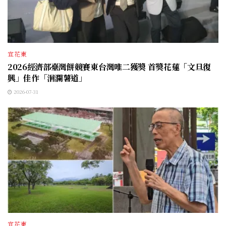
宜花東
2026經濟部臺灣餅競賽東台灣唯二獲獎 首獎花蓮「文旦復
興」佳作「洄瀾薯道」
2026-07-31
宜花東