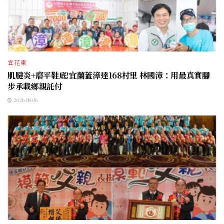
宜花東
肌腱炎+磨平鞋底!宜蘭蓋漳達168村里 林國漳：用最真實腳
步承載鄉親託付
2026-08-06