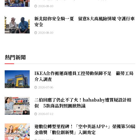
2026-08-10
新北陪你安全騎一夏 留意8大高風險情境 守護行車
安全
2026-08-10
熱門新聞
IKEA合作搬運商遭員工控勞動保障不足 籲勞工局
介入調查
2026-07-06
二伯回應了仍止不了火！hahababy遭質疑設計相
似 5款商品對照圖掀熱議
2026-07-12
迎數位轉型里程碑！「空中美語APP+」榮獲第50屆
金鼎獎「數位創新獎」入圍肯定