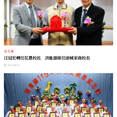
宜花東
汪冠宏轉任花農校長 洪進源接任頭城家商校長
2026-08-03