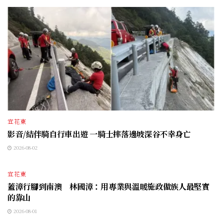
宜花東
影音/結伴騎自行車出遊 一騎士摔落邊坡深谷不幸身亡
2026-08-02
宜花東
蓋漳行腳到南澳 林國漳：用專業與溫暖施政做族人最堅實
的靠山
2026-08-01