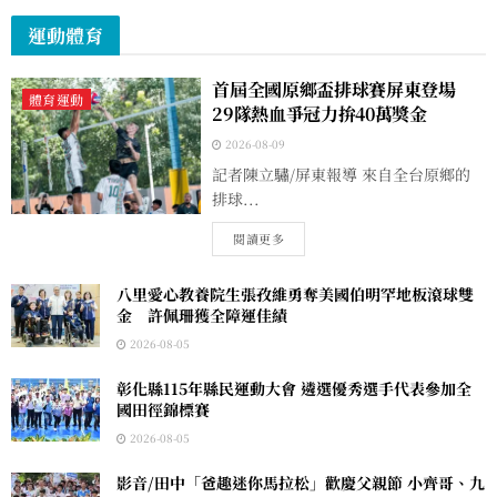
運動體育
首屆全國原鄉盃排球賽屏東登場
體育運動
29隊熱血爭冠力拚40萬獎金
2026-08-09
記者陳立驌/屏東報導 來自全台原鄉的
排球...
閱讀更多
八里愛心教養院生張孜維勇奪美國伯明罕地板滾球雙
金 許佩珊獲全障運佳績
2026-08-05
彰化縣115年縣民運動大會 遴選優秀選手代表參加全
國田徑錦標賽
2026-08-05
影音/田中「爸趣迷你馬拉松」歡慶父親節 小齊哥、九