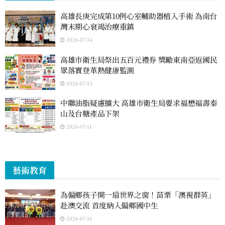
高雄長庚完成第10例心室輔助器植入手術 為南台
灣末期心衰竭治療重鎮
2026-07-14
高雄市衛生局祭出五百元禮券 獎勵東南亞返國民
眾落實登革熱健康監測
2026-07-13
中聯油脂疑慮擴大 高雄市衛生局要求福懋福壽泰
山及台糖產品下架
2026-07-11
藝術教育
為偏鄉孩子開一扇世界之窗！苗栗「澳視群英」
赴澳交流 首度納入偏鄉國中生
2026-07-16