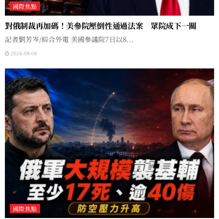
國際焦點
對俄制裁再加碼！美參院壓倒性通過法案 眾院成下一關
記者劉芳岑/綜合外電 美國參議院7日以8...
2026-08-08
國際焦點