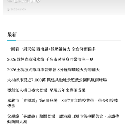
2026-08-09
最新
一圖看一周天氣 西南風+低壓帶接力 全台降雨偏多
2026員林青商潑水節 千名市民濕身同樂清涼一夏
2026王功漁火節海洋音樂會 8分鐘絢爛煙火秀嗨翻天
大村鄉斥資近7,000萬 興建共融地景遊戲公園與風雨球場
亞創無人機日盛大登場 呈現五年來豐碩成果
嘉義市「青領派」第6屆登場 84位青年跨校共學、學長姐接棒
傳承
父親節「尋鹿趣」熱鬧登場 鹿港廟口潮市集串聯美食、走讀帶
動商圈人潮