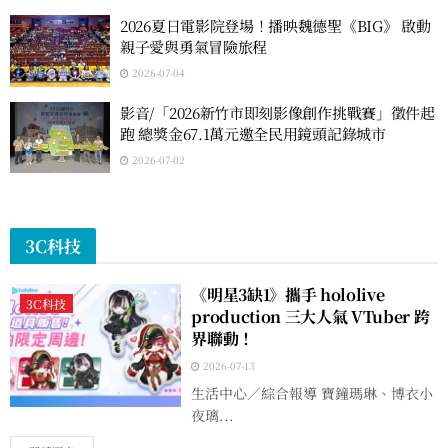
2026夏日電影院登場！播映魏德聖《BIG》 啟動
親子愛與勇氣冒險旅程
2026-07-04
影音/「2026新竹市即刻影像創作挑戰賽」徵件起
跑 總獎金67.1萬元邀全民用鏡頭記錄城市
2026-07-02
3C科技
《明星3缺1》攜手 hololive
3C科技
production 三大人氣 VTuber 跨
界聯動！
2026-07-13
生活中心／綜合報導 寶鐘瑪琳、博衣小
夜璃...