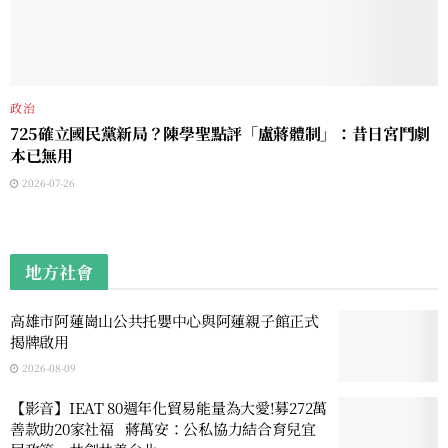
政治
725確立國民黨新局？陳學聖點評「盧蔣體制」：昔日宮鬥劇
本已無用
2026-07-26
地方社會
高雄市阿蓮崗山公共托嬰中心與阿蓮親子館正式
揭牌啟用
2026-08-09
【影音】IEAT 80週年化貿易能量為大愛!募272萬
善款助20家社福 蔣萬安：公私協力結合育兒宜