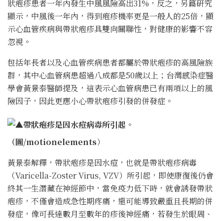
狀疱疹患者一年內發生中風風險高出
31%
，反之，另篇研究
顯示，中風後一年內，得到疱疹機率更是一般人的
25
倍，顯
示心血管疾病與帶狀疱疹具雙向關聯性，對健康的影響不容
忽視。
包括年長者以及心血管疾病患者都屬於帶狀疱疹的高風險族
群，其中心血管病患超過八成都是
50
歲以上；台灣感染症醫
學會黃景泰醫師提及，這表示心血管病患已有兩項以上的風
險因子，因此更應小心帶狀疱疹引發的併發症。
▲帶狀疱疹是因水痘病毒所引起。
（圖/motionelements
）
黃景泰解釋，帶狀疱疹是因水痘，也就是帶狀疱疹病毒
（
Varicella-Zoster Virus
,
VZV
）所引起，即使康復後仍會
終其一生潛藏在神經節中，當免疫力低下時，就會誘發帶狀
疱疹，不僅會造成急性期疼痛，還可能導致嚴重且長期的併
發症，像可長達數月至數年的疹後神經痛，若發生於眼周、