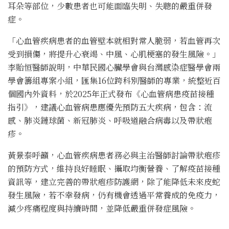
耳朵等部位，少數患者也可能面臨失明、失聰的嚴重併發
症。
「心血管疾病患者的血管壁本就相對常人脆弱，若血管再次
受到損傷，將提升心衰竭、中風、心肌梗塞的發生風險。」
李貽恒醫師說明，中華民國心臟學會與台灣感染症醫學會兩
學會籌組專案小組，匯集
16
位跨科別醫師的專業，統整近百
個國內外資料，於
2025
年正式發布《心血管病患疫苗接種
指引》，建議心血管病患應優先預防五大疾病，包含：流
感、肺炎鏈球菌、新冠肺炎、呼吸道融合病毒以及帶狀疱
疹。
黃景泰呼籲，心血管疾病患者務必與主治醫師討論帶狀疱疹
的預防方式，維持良好睡眠、攝取均衡營養、了解疫苗接種
資訊等，建立完善的帶狀疱疹防護網，除了能降低未來皮蛇
發生風險，若不幸發病，仍有機會透過平常養成的免疫力，
減少疼痛程度與持續時間，並降低嚴重併發症風險。