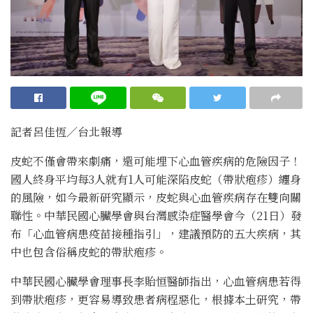
記者呂佳恆／台北報導
皮蛇不僅會帶來劇痛，還可能埋下心血管疾病的危險因子！
國人終身平均每
3
人就有
1
人可能深陷皮蛇（帶狀疱疹）纏身
的風險，如今最新研究顯示，皮蛇與心血管疾病存在雙向關
聯性。中華民國心臟學會與台灣感染症醫學會今（
21
日）發
布「心血管病患疫苗接種指引」，建議預防的五大疾病，其
中也包含俗稱皮蛇的帶狀疱疹。
中華民國心臟學會理事長李貽恒醫師指出，心血管病患若得
到帶狀疱疹，更容易導致患者病程惡化，根據本土研究，帶