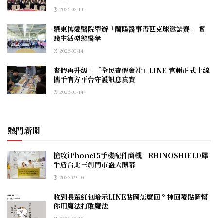
2026-03-14
羅東博愛醫院舉辦「蘭陽醫事盃匹克球邀請賽」 實
踐生活型態醫學
2026-03-14
查假再升級！「全民查假會社」LINE 官帳正式上線
攜手官方平台守護訊息真實
2026-03-14
熱門新聞
搶攻iPhone15手機配件商機 RHINOSHIELD犀
牛盾台北三創門市盛大開幕
2023-09-10
收到長輩紅包暗示LINE貼圖怎麼回？神回覆貼圖幫
你用魔法打敗魔法