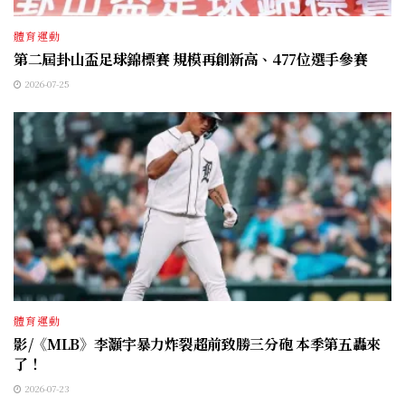
體育運動
第二屆卦山盃足球錦標賽 規模再創新高、477位選手參賽
2026-07-25
體育運動
影/《MLB》李灝宇暴力炸裂超前致勝三分砲 本季第五轟來
了！
2026-07-23