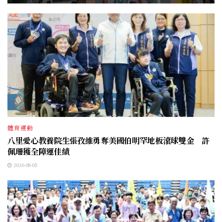
體育運動
八里愛心教養院生張孜維勇奪美國伯明罕地板滾球雙金 許
佩珊獲全障運佳績
2026-08-05