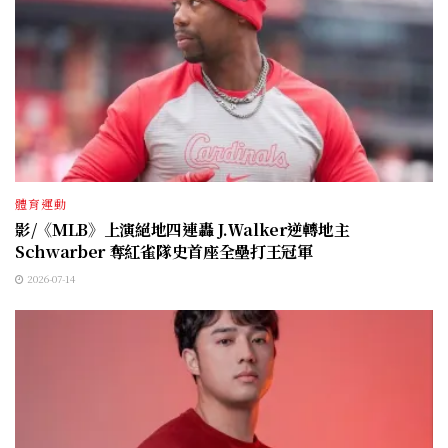
體育運動
影/《MLB》上演絕地四連轟 J.Ｗalker逆轉地主
Schwarber 奪紅雀隊史首座全壘打王冠軍
2026-07-14