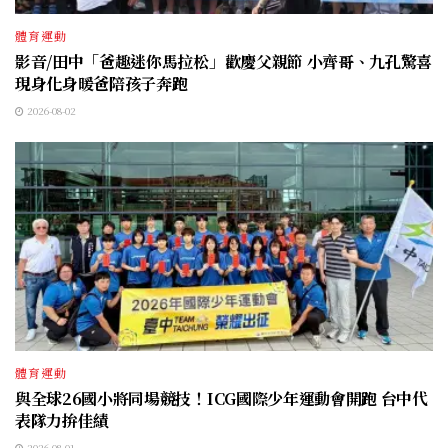
體育運動
影音/田中「爸趣迷你馬拉松」歡慶父親節 小齊哥、九孔驚喜
現身化身暖爸陪孩子奔跑
2026-08-02
體育運動
與全球26國小將同場競技！ICG國際少年運動會開跑 台中代
表隊力拚佳績
2026-08-01