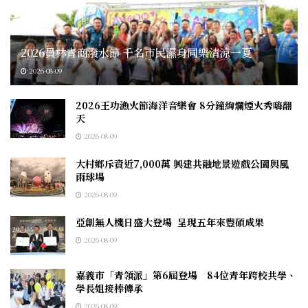
2026員林青商潑水節 千名市民濕身同樂清涼一夏
2026-08-09
2026王功漁火節海洋音樂會 8分鐘絢爛煙火秀嗨翻
天
2026-08-09
大村鄉斥資近7,000萬 興建共融地景遊戲公園與風
雨球場
2026-08-09
亞創無人機日盛大登場 呈現五年來豐碩成果
2026-08-09
嘉義市「青領派」第6屆登場 84位青年跨校共學、
學長姐接棒傳承
2026-08-09