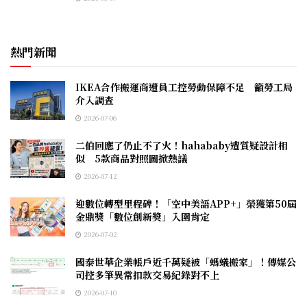
熱門新聞
IKEA合作搬運商遭員工控勞動保障不足 籲勞工局
介入調查
2026-07-06
二伯回應了仍止不了火！hahababy遭質疑設計相
似 5款商品對照圖掀熱議
2026-07-12
迎數位轉型里程碑！「空中美語APP+」榮獲第50屆
金鼎獎「數位創新獎」入圍肯定
2026-07-02
國泰世華企業帳戶近千萬疑被「螞蟻搬家」！傳媒公
司控多筆異常扣款交易紀錄對不上
2026-07-10