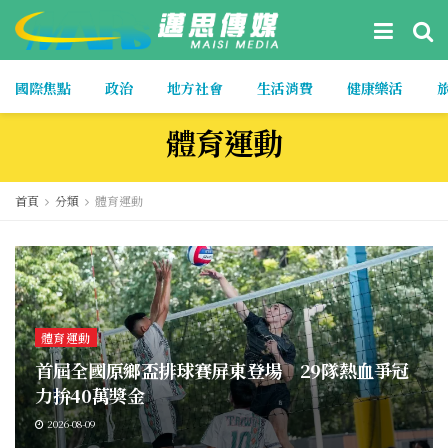
國際焦點
政治
地方社會
生活消費
健康樂活
體育運動
首頁
分類
體育運動
體育運動
首屆全國原鄉盃排球賽屏東登場 29隊熱血爭冠
力拚40萬獎金
2026-08-09