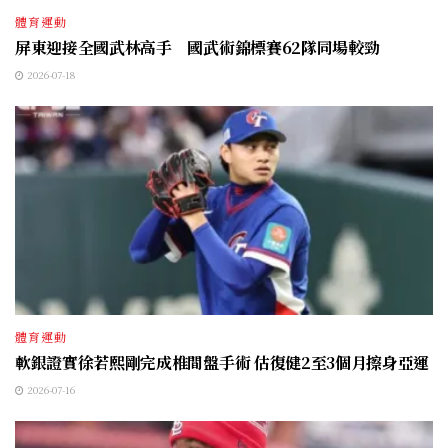
體育運動
屏東迎接全國武林高手 國武術錦標賽62隊同場較勁
2026-07-18
體育運動
軟銀證實徐若熙剛完成椎間盤手術 估復健2至3個月擦身亞運
2026-07-16