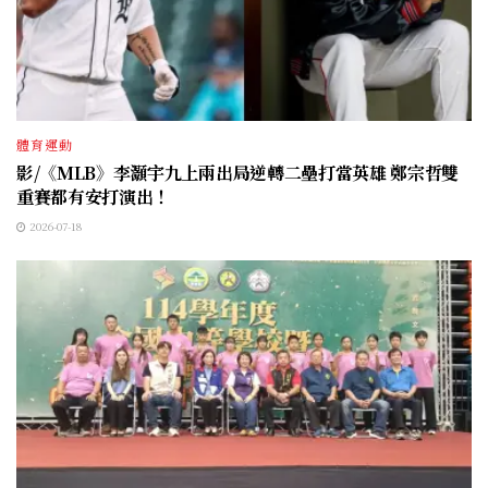
體育運動
影/《MLB》李灝宇九上兩出局逆轉二壘打當英雄 鄭宗哲雙
重賽都有安打演出！
2026-07-18