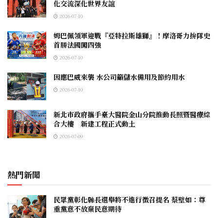
化交流深化世界友誼
2026-07-10
姆巴佩領軍迎戰『亞特拉斯雄獅』！摩洛哥力拚隊史
首勝法國闖四強
2026-07-10
因應巴威來襲 水公司籲儲水備用及節約用水
2026-07-10
新北市政府攜手臺大醫院金山分院推動長照暨醫療綜
合大樓 新建工程正式動土
2026-07-09
熱門新聞
民眾黨彰化縣長選舉將不進行徵召提名 蔡壁如：尊
重黨意不放棄民意期待