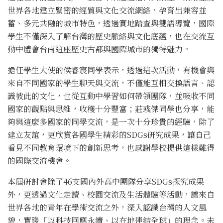
世界各地建立緊密的經貿與文化交流網絡，孕育出兼容並
蓄、多元共融的城市特色，透過實地踏查與雙語導覽，國際
學生不僅深入了解台灣的歷史脈絡與文化底蘊，也在交流互
動中體會台南這座歷史古都與國際城市的獨特魅力。
擔任學生大使的侯睿宸同學表示，透過這次活動，有機會與
來自不同國家的學生聊天與交流，不僅能互相交換語言、認
識彼此的文化，也從互動中學習如何帶領團隊，並吸收不同
國家的觀點與思維，收穫十分豐富；莊彧傑同學也分享，能
夠與這麼多國家的同學交流，是一次十分珍貴的經驗，除了
建立友誼，更欣賞各國學生精彩的SDGs研究成果，讓自己
看見不同教育環境下的創新思考，也感謝學校提供這樣難得
的國際交流機會。
本屆研討會除了46支國內外高中團隊分享SDGs探究成果
外，更透過文化走讀、校園交流及生活體驗等活動，讓來自
世界各地的青年在學術交流之外，深入認識台灣的人文風
貌，實踐「以科技回應永續、以在地連結全球」的理念。未