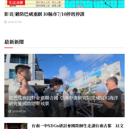
生活消費
影音/嚴防巴威重創 10縣市7/10停班停課
2026-07-09
最新新聞
從巴瑤族田野走進聯合國 亞洲中僑研究院完成SDG海洋
研究營國際培育成果
2026-07-10
台南一中SDGs研討會國際師生走讀台南古都 以文