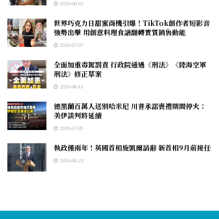
2026-06-03
世界巧克力日甜蜜商機引爆！TikTok創作者短影音
強勢出擊 用創意料理食譜翻轉實質銷售動能
2026-07-07
全面加重毒駕罰責 行政院通過《刑法》《陸海空軍
刑法》修正草案
2026-06-11
德黑蘭百萬人送別哈米尼 川普承諾喪禮期間停火：
美伊談判將延續
2026-07-05
執政僅兩年！英國首相施凱爾請辭 新首相9月前接任
2026-06-22