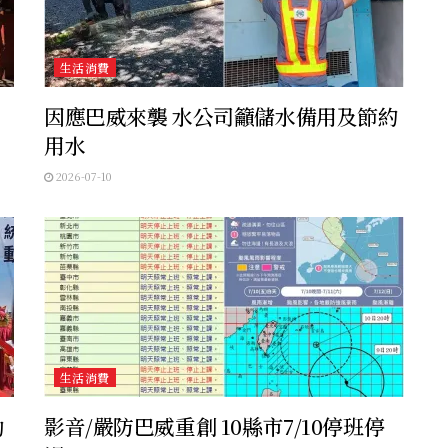
生活消費
因應巴威來襲 水公司籲儲水備用及節約
用水
2026-07-10
生活消費
動
影音/嚴防巴威重創 10縣市7/10停班停