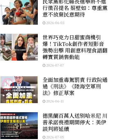
民眾黨彰化縣長選舉將不進
行徵召提名 蔡壁如：尊重黨
意不放棄民意期待
2026-06-03
世界巧克力日甜蜜商機引
爆！TikTok創作者短影音
強勢出擊 用創意料理食譜翻
轉實質銷售動能
2026-07-07
全面加重毒駕罰責 行政院通
過《刑法》《陸海空軍刑
法》修正草案
2026-06-11
德黑蘭百萬人送別哈米尼 川
普承諾喪禮期間停火：美伊
談判將延續
2026-07-05