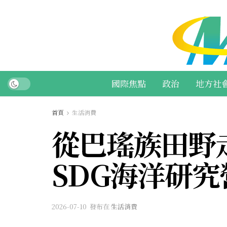
國際焦點
政治
地方社
首頁
生活消費
從巴瑤族田野
SDG海洋研
2026-07-10
發布在
生活消費