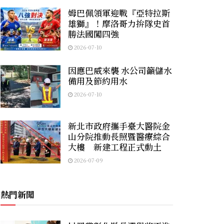
姆巴佩領軍迎戰『亞特拉斯
雄獅』！摩洛哥力拚隊史首
勝法國闖四強
2026-07-10
因應巴威來襲 水公司籲儲水
備用及節約用水
2026-07-10
新北市政府攜手臺大醫院金
山分院推動長照暨醫療綜合
大樓 新建工程正式動土
2026-07-09
熱門新聞