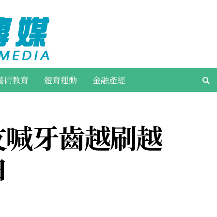
藝術教育
體育運動
金融產經
友喊牙齒越刷越
白