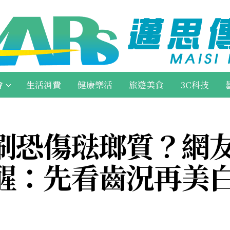
會
生活消費
健康樂活
旅遊美食
3C科技
刷恐傷琺瑯質？網
醒：先看齒況再美