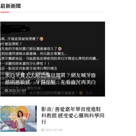
最新新聞
美白牙膏天天刷恐傷琺瑯質？網友喊牙齒
越刷越敏感 牙醫提醒：先看齒況再美白
2026-07-09
影音/ 善愛嘉年華首度進駐
科教館 感受愛心靈與科學同
行
2026-07-08