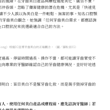
當的風險。在牙齒美白產品與療程過度美化、廣告不實，
而沖昏頭，忽略了傷害健康的潛在危機，尤其是「快速見
更讓不少人誤以為美白是一件輕鬆、無害的事。知名口腔顎
的牙齒美白觀念，她強調「任何牙齒美白需求，都應諮詢
及口腔狀況來挑選最適合自己的方法。
e Hong）透過IG宣導牙齒美白的正確觀念。（圖／擷取自IG）
度過高、停留時間過長、操作不當，都可能讓牙齒蒙受不
先向專業的牙醫師確認自己的牙齒健康情況，並好好地透
須明白：盲目美白不是幫牙齒化妝，而是親手毀掉牙齒的
有人。使用任何美白產品或療程前，應先諮詢牙醫師；若