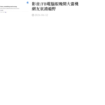
影音/FB電腦版晚間大當機
網友哀鴻遍野
2026-06-12