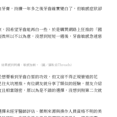
白牙膏，持續一年多之後牙齒確實變白了，但敏感症狀卻
束，因希望牙齒能再白一些，於是購買網路上狂推的「國
輕微所以不以為意，沒想到短短一週後，牙齒敏感急速惡
結果感到刺痛、敏感加劇。（圖／擷取自Threads）
於想要看到牙齒白皙的功效，但又捨不得正規管道的花
己往火坑裡推。有位網友就分享了類似的經驗，朋友介紹
宜且相當隱密，原以為是不錯的選擇，沒想到照第二次就
選擇未經牙醫師評估、藥劑來源與操作人員資格不明的美