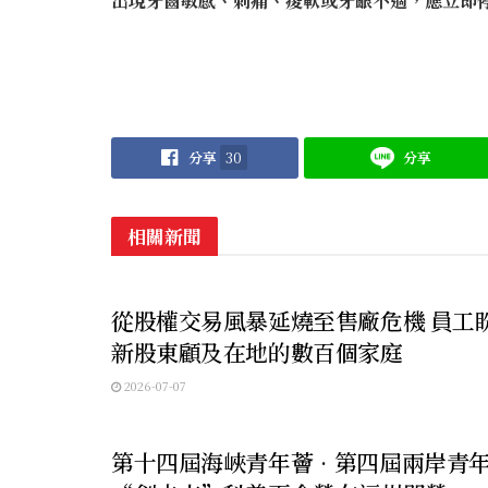
出現牙齒敏感、刺痛、痠軟或牙齦不適，應立即
分享
30
分享
相關新聞
未分類
從股權交易風暴延燒至售廠危機 員工
新股東顧及在地的數百個家庭
2026-07-07
未分類
第十四屆海峽青年薈•第四屆兩岸青