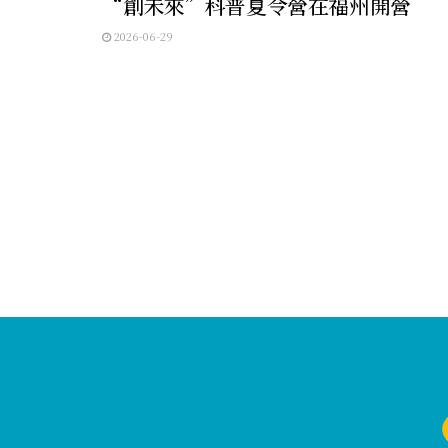
“創未來”科普夏令營在福州開營
2026-06-29