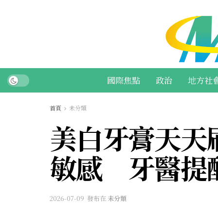
國際焦點
政治
地方社
首頁
未分類
美白牙膏天天
敏感 牙醫提
2026-07-09
發布在
未分類