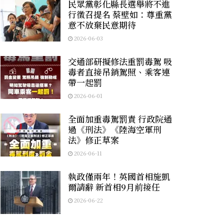
民眾黨彰化縣長選舉將不進
行徵召提名 蔡壁如：尊重黨
意不放棄民意期待
2026-06-03
交通部研擬修法重罰毒駕 吸
毒者直接吊銷駕照、乘客連
帶一起罰
2026-06-01
全面加重毒駕罰責 行政院通
過《刑法》《陸海空軍刑
法》修正草案
2026-06-11
執政僅兩年！英國首相施凱
爾請辭 新首相9月前接任
2026-06-22