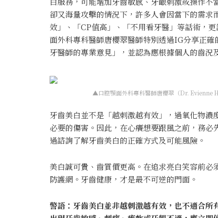
白服務，可能增加牙齒敏感、牙齦刺激或操作不
卻又海量攻擊的情況下，許多人會因當下的需求
效」、「CP值高」、「不用看牙醫」等話術，
面外科專科醫師唐櫻翠醫師特別透過IG分享正確
牙醫師的專業意見」，並認為應根據個人的齒況
▲口腔顎面外科專科醫師唐櫻翠（Dr. Evienn
牙齒美白並不是「越刺激越有效」，過氧化物濃
必要的傷害。因此，在心癢想要跟風之前，務必
過諮詢了解牙齒美白的正確方式及可能風險。
美白誠可貴、齒質價更高。在追求亮白笑容前必
防護網。牙齒健康，才是最不可逆的門面。
警語：牙齒美白並非越刺激越有效，也不適合所