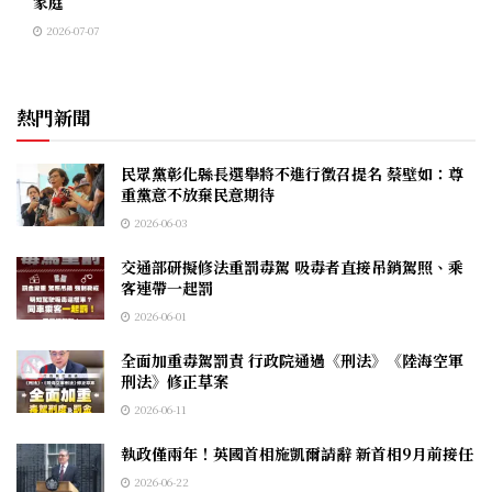
家庭
2026-07-07
熱門新聞
民眾黨彰化縣長選舉將不進行徵召提名 蔡壁如：尊
重黨意不放棄民意期待
2026-06-03
交通部研擬修法重罰毒駕 吸毒者直接吊銷駕照、乘
客連帶一起罰
2026-06-01
全面加重毒駕罰責 行政院通過《刑法》《陸海空軍
刑法》修正草案
2026-06-11
執政僅兩年！英國首相施凱爾請辭 新首相9月前接任
2026-06-22