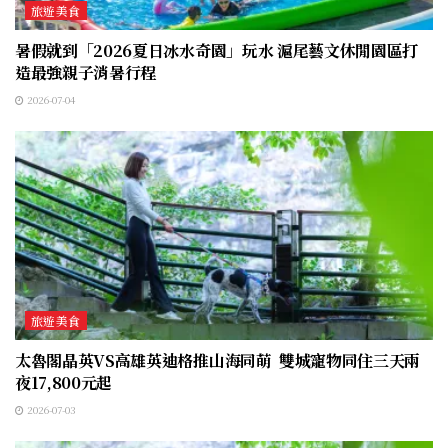
旅遊美食
暑假就到「2026夏日冰水奇園」玩水 滬尾藝文休閒園區打
造最強親子消暑行程
2026-07-04
旅遊美食
太魯閣晶英VS高雄英迪格推山海同萌 雙城寵物同住三天兩
夜17,800元起
2026-07-03