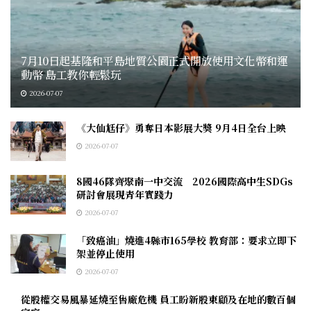
7月10日起基隆和平島地質公園正式開放使用文化幣和運
動幣 島工教你輕鬆玩
2026-07-07
《大仙尪仔》勇奪日本影展大獎 9月4日全台上映
2026-07-07
8國46隊齊聚南一中交流 2026國際高中生SDGs
研討會展現青年實踐力
2026-07-07
「致癌油」燒進4縣市165學校 教育部：要求立即下
架並停止使用
2026-07-07
從股權交易風暴延燒至售廠危機 員工盼新股東顧及在地的數百個