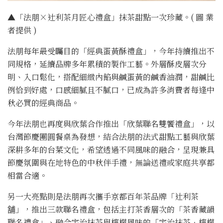
▲「法朋×辻利茶月匠心禮盒」抹茶甜點一次珍藏。( 圖 業
者提供 )
法朋每年最受矚目的「經典蛋黃酥禮盒」，今年持續推出不
同規格，延續品牌多年累積的製作工藝。外層酥皮層次分
明、入口鬆化，搭配細緻內餡與鹹蛋黃的鹹香油潤，甜鹹比
例恰到好處，口感細膩且不膩口，已成為許多消費者每逢中
秋必買的經典商品。
今年法朋也再度與欣葉合作推出「欣葉聯名雙饗禮盒」，以
台灣節慶團圓餐桌為發想，結合法朋的法式甜點工藝與欣葉
深耕多年的台菜文化，希望透過不同風味的融合，呈現兼具
節慶氛圍與在地特色的中秋伴手禮，無論送禮或家庭共享都
相當合適。
另一大亮點則是法朋再次攜手京都百年茶品牌「辻利茶
舗」，推出三款聯名禮盒，包括主打茶香層次的「茶香藏韻
聯名禮盒」、融合宇治抹茶與檸檬風味的「宇治抹茶．檸檬