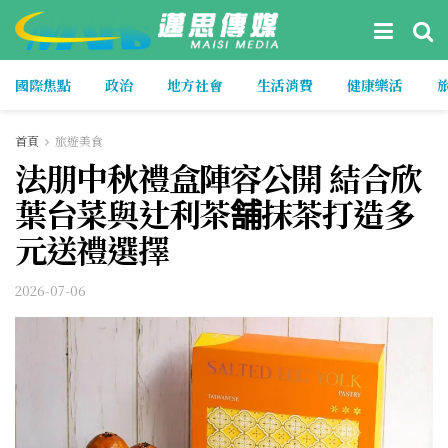
國際焦點
政治
地方社會
生活消費
健康樂活
首頁
旅遊美食
法朋中秋禮盒陣容公開 結合欣
葉台菜與辻利茶舗抹茶打造多
元送禮選擇
2026-07-06