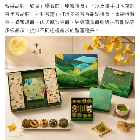
台菜品牌「欣葉」聯名的「雙饗禮盒」，以及攜手日本京都
百年茶品牌「辻利茶舗」打造多款茶香甜點禮盒，集結蛋黃
酥、蜂蜜燒餅、法式鳳梨酥餅、經典鐵盒餅乾與抹茶甜點等
多樣品項，提供不同送禮需求的豐富選擇。