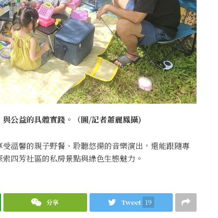
與公益的具體實踐。（圖/記者蕭麗鳳攝)
享受溫馨的親子野餐、聆聽悠揚的音樂演出，還能跟隨專
探索四芳社區的私房景點與綠色生態魅力。
分享
Tweet
19