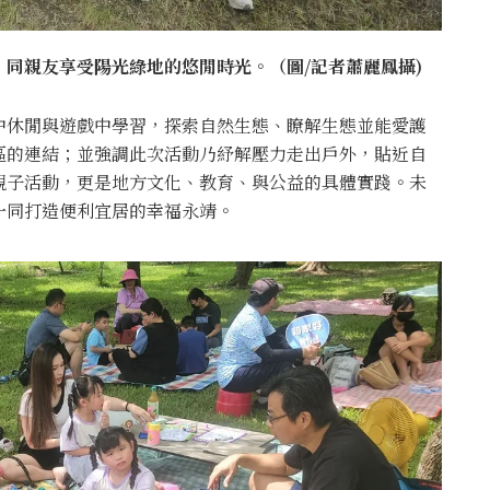
同親友享受陽光綠地的悠閒時光。（圖/記者蕭麗鳳攝)
中休閒與遊戲中學習，探索自然生態、瞭解生態並能愛護
區的連結；並強調此次活動乃紓解壓力走出戶外，貼近自
親子活動，更是地方文化、教育、與公益的具體實踐。未
一同打造便利宜居的幸福永靖。