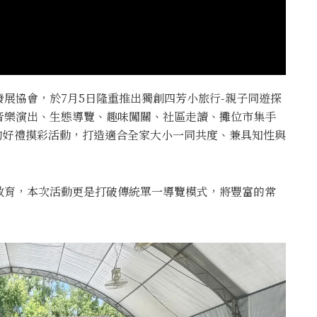
展協會，於7月5日隆重推出獨創四芳小旅行-親子同遊探
音樂演出、生態導覽、趣味闖關、社區走讀、攤位市集手
的好禮摸彩活動，打造適合全家大小一同共度、兼具知性與
教育，本次活動更是打破傳統單一導覽模式，將豐富的常