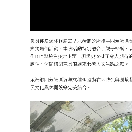
炎炎仲夏週休何處去？永靖鄉公所攜手四芳社區發
索獨角仙活動，本次活動特別融合了親子野餐、
作DIY體驗等多元主題，現場更安排了令人期待
感性、休閒娛樂兼具的週末低碳人文生態之旅。
永靖鄉四芳社區近年來積極推動在地特色與環境
民文化與休閒娛樂完美結合。