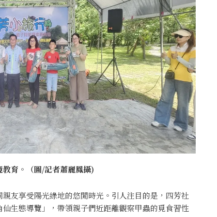
教育。（圖/記者蕭麗鳳攝)
同親友享受陽光綠地的悠閒時光。引人注目的是，四芳社
角仙生態導覽」，帶領親子們近距離觀察甲蟲的覓食習性