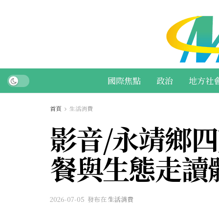
國際焦點
政治
地方社
首頁
生活消費
影音/永靖鄉四
餐與生態走讀
2026-07-05
發布在
生活消費