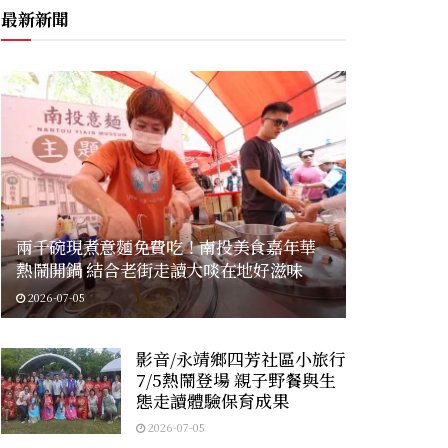
最新新聞
兩千碗現煮意麵免費吃！南投美食嘉年華
熱鬧開鍋 結合老街走讀大啖在地好滋味
2026-07-05
影音/永靖鄉四芳社區小旅行
7/5熱鬧登場 親子野餐與生
態走讀體驗保育成果
2026-07-05