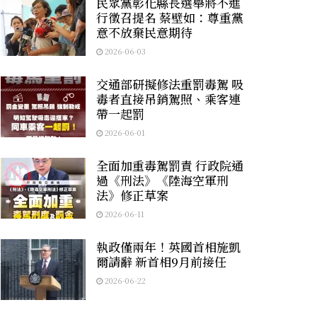
民眾黨彰化縣長選舉將不進
行徵召提名 蔡壁如：尊重黨
意不放棄民意期待
2026-06-03
交通部研擬修法重罰毒駕 吸
毒者直接吊銷駕照、乘客連
帶一起罰
2026-06-01
全面加重毒駕罰責 行政院通
過《刑法》《陸海空軍刑
法》修正草案
2026-06-11
執政僅兩年！英國首相施凱
爾請辭 新首相9月前接任
2026-06-22