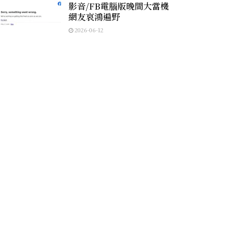
影音/FB電腦版晚間大當機
網友哀鴻遍野
2026-06-12