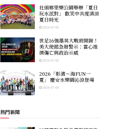
社頭鄉里樂公園舉辦「夏日
玩水派對」 歡笑中共度清涼
夏日時光
2026-07-05
世足16強墨英大戰將開踢！
美大使館急發警示：當心推
擠傷亡與政治示威
2026-07-05
2026「彰濱～海FUN一
夏」 慶安水樂園沁涼登場
2026-07-05
熱門新聞