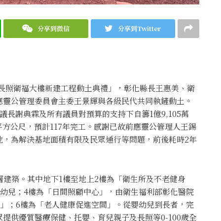
分享到微信
分享到Twitter
暨長照衛福大樓新建工程動土典禮」，彰化縣長王惠美、衛
應靈公管理委員會主委王景輝與各級民代共同執鏟動土。
議長謝典霖及所有議員對預算的支持下自籌1億9,105萬
.71平方公尺，預計117年完工。感謝已故前應靈公管理人王錫
地，為解決基地面積有限及民眾通行等問題，前後耗時2年
層建築。其中地下1樓至地上2樓為「衛生所及不老健身
名幼兒；4樓為「日間照顧中心」，由衛生福利部彰化醫院
館」；6樓為「老人健康促進空間」。從嬰幼兒到長者，完
提供優質醫療保健、托嬰、育兒親子及長照等0-100歲全