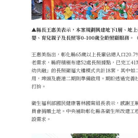
▲縣長王惠美表示，本案規劃興建地下1層、地上
嬰、育兒親子及長照等0-100歲全齡照顧服務。（
王惠美指出，彰化縣65歲以上長輩佔總人口20.
老需求，縣府積極布建52處長照據點，已完工4
幼共融」的長照衛福大樓模式共計18案，其中如
用，埤頭及鹿港二期則準備啟用。期盼透過完善
打拚。
衛生福利部國民健康署林國甯組長表示，感謝王
員會捐贈土地。中央補助彰化縣各衛生所改建工程
設需求。