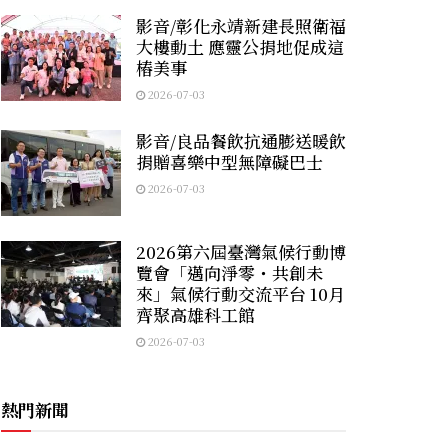
影音/彰化永靖新建長照衛福
大樓動土 應靈公捐地促成這
樁美事
2026-07-03
影音/良品餐飲抗通膨送暖飲
捐贈喜樂中型無障礙巴士
2026-07-03
2026第六屆臺灣氣候行動博
覽會「邁向淨零・共創未
來」氣候行動交流平台 10月
齊聚高雄科工館
2026-07-03
熱門新聞