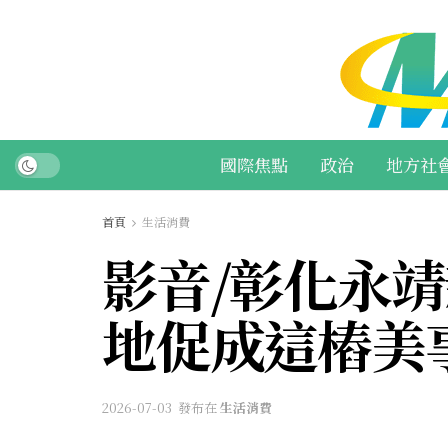
國際焦點
政治
地方社
首頁
生活消費
影音/彰化永
地促成這樁美
2026-07-03
發布在
生活消費