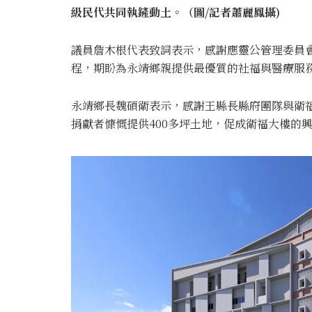
級民代共同執鏟動土。（圖/記者蕭麗鳳攝)
議員詹木根代表致詞表示，感謝應靈公管理委員
程，期盼為永靖鄉親提供最優質的社福與醫療服
永靖鄉長魏碩衛表示，感謝王縣長縣府團隊與衛福
捐獻者慷慨提供400多坪土地，促成衛福大樓的