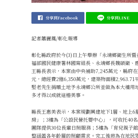
分享到Facebook
分享到LINE
記者蕭麗鳳/彰化報導
彰化縣政府於今(3)日上午舉辦「永靖鄉衛生所
福部國民健康署林國甯組長、永靖鄉長魏碩衛、
王縣長表示，本案由中央補助7,245萬元，縣府在
元，總經費2億6,350萬元，建築物面積2,963
堅老先生捐贈土地予永靖鄉公所並做為本大樓用
多才得以成就這樁美事。
縣長王惠美表示，本案規劃興建地下1層、地上6
房」；3樓為「公設民營托嬰中心」，可收托40
團隊提供30位長輩日照服務；5樓為「育兒親子
整涵蓋各年齡層的照顧需求。完工後將為在地民眾