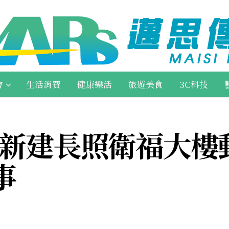
會
生活消費
健康樂活
旅遊美食
3C科技
靖新建長照衛福大樓
事