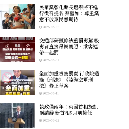
民眾黨彰化縣長選舉將不進
行徵召提名 蔡壁如：尊重黨
意不放棄民意期待
2026-06-03
交通部研擬修法重罰毒駕 吸
毒者直接吊銷駕照、乘客連
帶一起罰
2026-06-01
全面加重毒駕罰責 行政院通
過《刑法》《陸海空軍刑
法》修正草案
2026-06-11
執政僅兩年！英國首相施凱
爾請辭 新首相9月前接任
2026-06-22