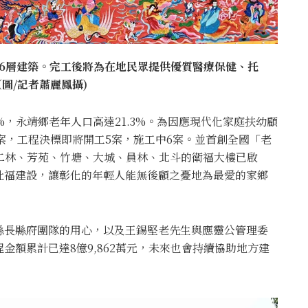
6層建築。完工後將為在地民眾提供優質醫療保健、托
圖/記者蕭麗鳳攝)
7%，永靖鄉老年人口高達21.3%。為因應現代化家庭扶幼顧
1案，工程決標即將開工5案，施工中6案。並首創全國「老
二林、芳苑、竹塘、大城、員林、北斗的衛福大樓已啟
社福建設，讓彰化的年輕人能無後顧之憂地為最愛的家鄉
縣長縣府團隊的用心，以及王錫堅老先生與應靈公管理委
金額累計已達8億9,862萬元，未來也會持續協助地方建