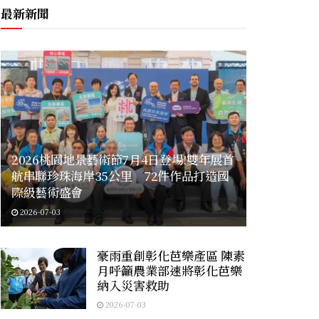
最新新聞
2026桃園地景藝術節7月4日登場!雙年展首
航串聯珍珠海岸35公里 72件作品打造國
際級藝術盛會
2026-07-03
豪雨重創彰化芭樂產區 陳素
月呼籲農業部速將彰化芭樂
納入災害救助
2026-07-03