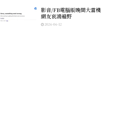
影音/FB電腦版晚間大當機
網友哀鴻遍野
2026-06-12