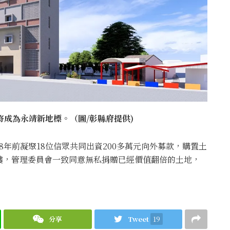
將成為永靖新地標。（圖/彰縣府提供)
年前凝聚18位信眾共同出資200多萬元向外募款，購置土
樓，管理委員會一致同意無私捐贈已經價值翻倍的土地，
分享
Tweet
19