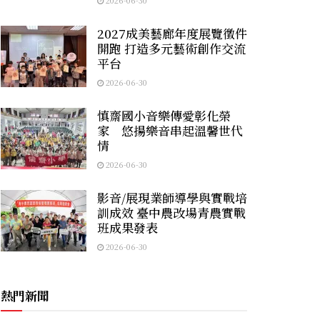
2026-06-30
2027成美藝廊年度展覽徵件
開跑 打造多元藝術創作交流
平台
2026-06-30
慎齋國小音樂傳愛彰化榮
家 悠揚樂音串起溫馨世代
情
2026-06-30
影音/展現業師導學與實戰培
訓成效 臺中農改場青農實戰
班成果發表
2026-06-30
熱門新聞