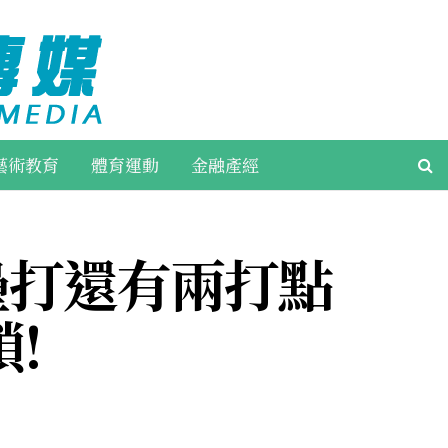
藝術教育
體育運動
金融產經
壘打還有兩打點
!