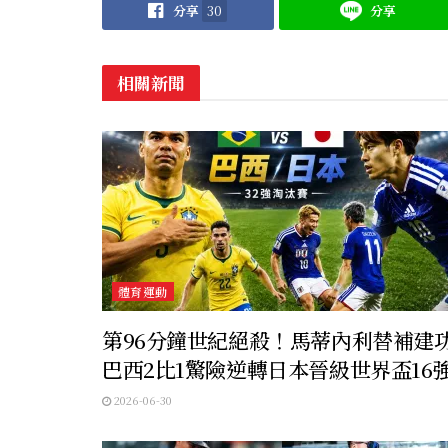
分享
30
分享
相關新聞
體育運動
第96分鐘世紀絕殺！馬蒂內利替補建
巴西2比1驚險逆轉日本晉級世界盃16
2026-06-30