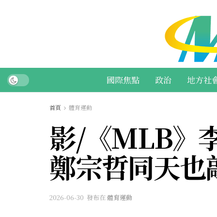
國際焦點
政治
地方社
首頁
體育運動
影/《MLB》
鄭宗哲同天也敲
2026-06-30
發布在
體育運動