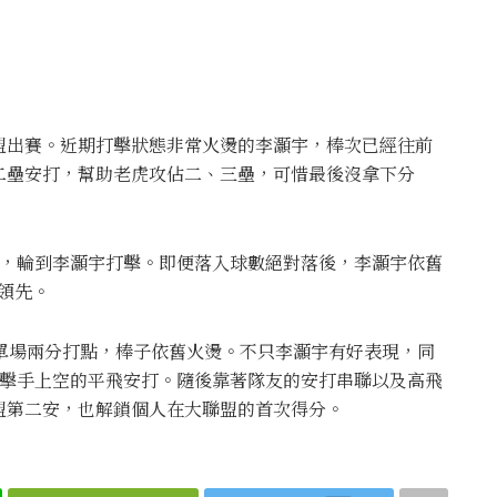
盟出賽。近期打擊狀態非常火燙的李灝宇，棒次已經往前
二壘安打，幫助老虎攻佔二、三壘，可惜最後沒拿下分
壘，輪到李灝宇打擊。即便落入球數絕對落後，李灝宇依舊
領先。
單場兩分打點，棒子依舊火燙。不只李灝宇有好表現，同
游擊手上空的平飛安打。隨後靠著隊友的安打串聯以及高飛
盟第二安，也解鎖個人在大聯盟的首次得分。