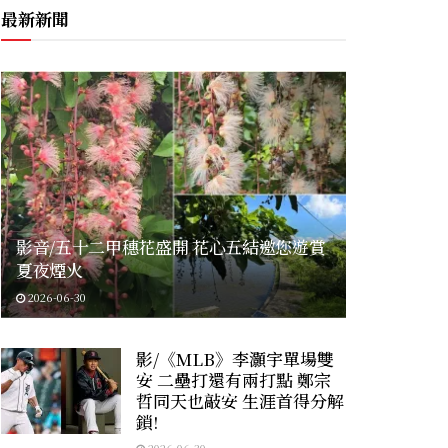
最新新聞
影音/五十二甲穗花盛開 花心五結邀您遊賞
夏夜煙火
2026-06-30
影/《MLB》李灝宇單場雙
安 二壘打還有兩打點 鄭宗
哲同天也敲安 生涯首得分解
鎖!