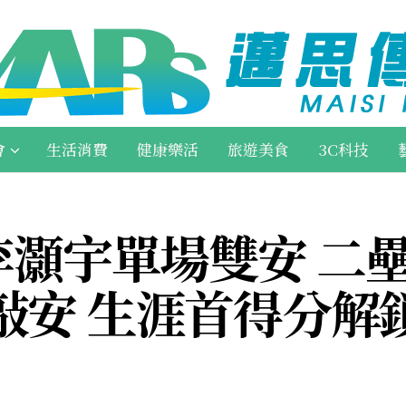
會
生活消費
健康樂活
旅遊美食
3C科技
李灝宇單場雙安 二
安 生涯首得分解鎖