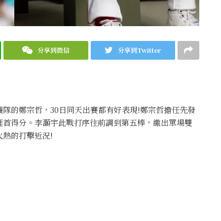
分享到微信
分享到Twitter
隊的鄭宗哲，30日同天出賽都有好表現!鄭宗哲擔任先發
涯首得分。李灝宇此戰打序往前調到第五棒，繳出單場雙
熱的打擊近況!