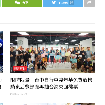
分享
Tweet
19
體育運動
功
限時限量！台中自行車嘉年華免費放榜
強
騎東后豐綠廊再抽台港來回機票
2026-06-29