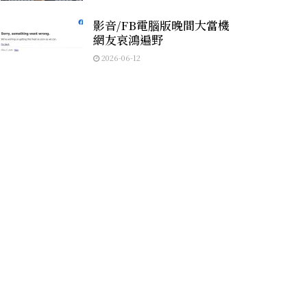
影音/FB電腦版晚間大當機
網友哀鴻遍野
2026-06-12