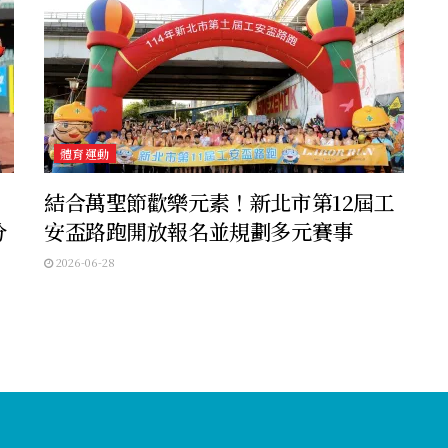
體育運動
李
結合萬聖節歡樂元素！新北市第12屆工
分
安盃路跑開放報名並規劃多元賽事
2026-06-28