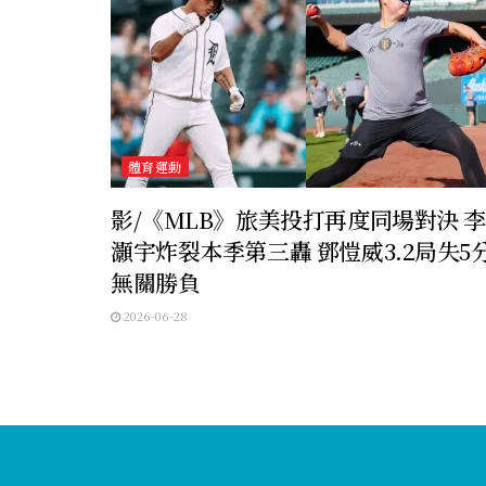
體育運動
影/《MLB》旅美投打再度同場對決 
灝宇炸裂本季第三轟 鄧愷威3.2局失5
無關勝負
2026-06-28