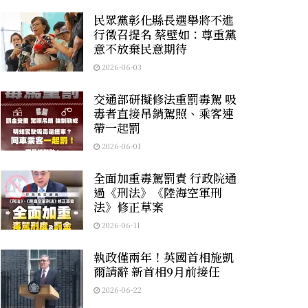
民眾黨彰化縣長選舉將不進
行徵召提名 蔡壁如：尊重黨
意不放棄民意期待
2026-06-03
交通部研擬修法重罰毒駕 吸
毒者直接吊銷駕照、乘客連
帶一起罰
2026-06-01
全面加重毒駕罰責 行政院通
過《刑法》《陸海空軍刑
法》修正草案
2026-06-11
執政僅兩年！英國首相施凱
爾請辭 新首相9月前接任
2026-06-22