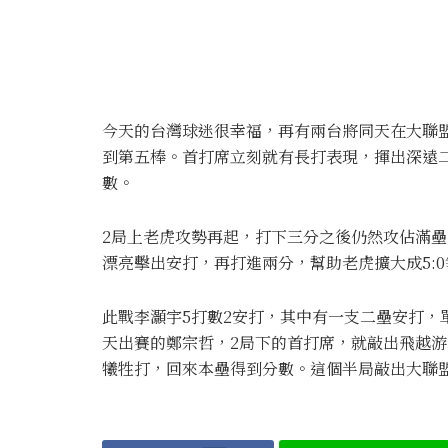
今天的台灣球迷很幸福，再有兩台將同天在大聯
到第五棒。首打席立刻就有長打表現，揮出深遠
數。
2局上老虎攻勢再起，打下三分之後仍然攻佔滿
漂亮擊出安打，再打進兩分，幫助老虎擴大成5:0
此戰李灝宇5打數2安打，其中有一支二壘安打，
天出賽的鄭宗哲，2局下的首打席，就敲出飛越
犧牲打，回來本壘得到分數。這個半局敲出大聯