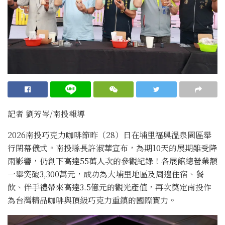
記者 劉芳岑/南投報導
2026南投巧克力咖啡節昨（28）日在埔里福興溫泉園區舉
行閉幕儀式。南投縣長許淑華宣布，為期10天的展期雖受降
雨影響，仍創下高達55萬人次的參觀紀錄！各展館總營業額
一舉突破3,300萬元，成功為大埔里地區及周邊住宿、餐
飲、伴手禮帶來高達3.5億元的觀光產值，再次奠定南投作
為台灣精品咖啡與頂級巧克力重鎮的國際實力。