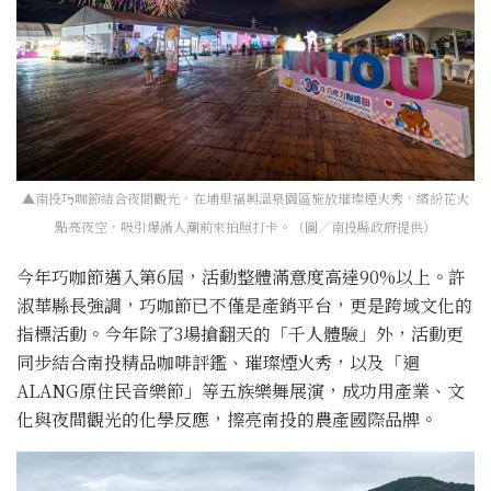
▲南投巧咖節結合夜間觀光，在埔里福興溫泉園區施放璀璨煙火秀，繽紛花火
點亮夜空，吸引爆滿人潮前來拍照打卡。（圖／南投縣政府提供）
今年巧咖節邁入第6屆，活動整體滿意度高達90%以上。許
淑華縣長強調，巧咖節已不僅是產銷平台，更是跨域文化的
指標活動。今年除了3場搶翻天的「千人體驗」外，活動更
同步結合南投精品咖啡評鑑、璀璨煙火秀，以及「迴
ALANG原住民音樂節」等五族樂舞展演，成功用產業、文
化與夜間觀光的化學反應，擦亮南投的農產國際品牌。