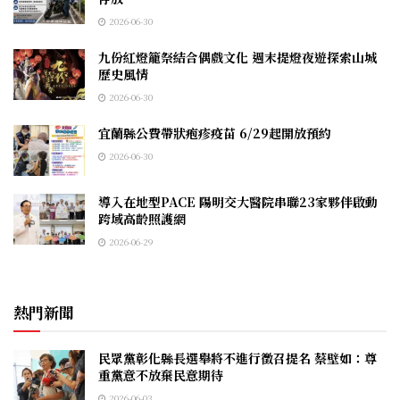
2026-06-30
九份紅燈籠祭結合偶戲文化 週末提燈夜遊探索山城
歷史風情
2026-06-30
宜蘭縣公費帶狀疱疹疫苗 6/29起開放預約
2026-06-30
導入在地型PACE 陽明交大醫院串聯23家夥伴啟動
跨域高齡照護網
2026-06-29
熱門新聞
民眾黨彰化縣長選舉將不進行徵召提名 蔡壁如：尊
重黨意不放棄民意期待
2026-06-03