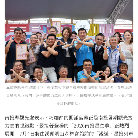
▲南投縣長許淑華（中）於閉幕式中親自頒獎表揚得獎的參展品牌，並與縣議
員吳國昌（右四）及全體協力單位大合照，共同慶祝活動圓滿落幕。（圖／南
投縣政府提供）
南投縣觀光處表示，巧咖節的圓滿落幕正是南投暑期觀光接
力賽的起跑點。緊接著登場的「2026南投星空季」正熱烈
展開，7月4日將由溪頭明山森林會館前的「漫遊．星投列車