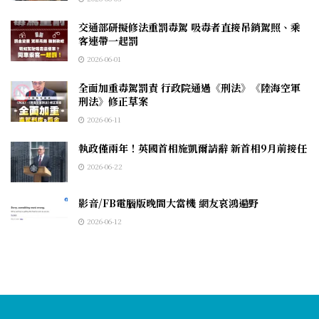
交通部研擬修法重罰毒駕 吸毒者直接吊銷駕照、乘
客連帶一起罰
2026-06-01
全面加重毒駕罰責 行政院通過《刑法》《陸海空軍
刑法》修正草案
2026-06-11
執政僅兩年！英國首相施凱爾請辭 新首相9月前接任
2026-06-22
影音/FB電腦版晚間大當機 網友哀鴻遍野
2026-06-12