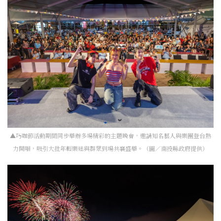
▲巧咖節活動期間同步舉辦多場精彩的主題晚會，邀請知名藝人與樂團登台熱
力開唱，吸引大批年輕樂迷與群眾到場共襄盛舉。（圖／南投縣政府提供）