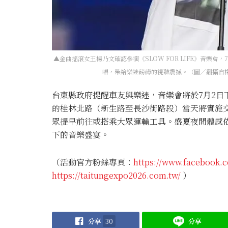
▲金曲搖滾女王楊乃文確認參演《SLOW FOR LIFE》音樂會
唱，帶給樂迷磅礡的視聽震撼。（圖／翻攝自楊乃文
台東縣政府提醒車友與樂迷，音樂會將於7月2日
的桂林北路（新生路至長沙街路段）當天將實施
眾提早前往或搭乘大眾運輸工具。盛夏夜間體感
下的音樂盛宴。
（活動官方粉絲專頁：
https://www.facebook.c
https://taitungexpo2026.com.tw/
）
分享
30
分享