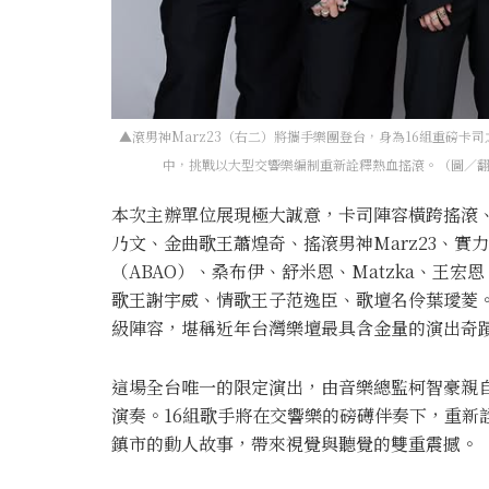
▲滾男神Marz23（右二）將攜手樂團登台，身為16組重磅卡
中，挑戰以大型交響樂編制重新詮釋熱血搖滾。（圖／翻攝自Ma
本次主辦單位展現極大誠意，卡司陣容橫跨搖滾
乃文、金曲歌王蕭煌奇、搖滾男神Marz23、
（ABAO）、桑布伊、舒米恩、Matzka、王
歌王謝宇威、情歌王子范逸臣、歌壇名伶葉璦菱。
級陣容，堪稱近年台灣樂壇最具含金量的演出奇
這場全台唯一的限定演出，由音樂總監柯智豪親自
演奏。16組歌手將在交響樂的磅礡伴奏下，重新
鎮市的動人故事，帶來視覺與聽覺的雙重震撼。