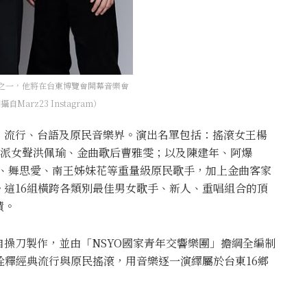
司之一，他將在台東博覽會開幕音樂會
rz23 Instagram）
、流行、台語及原民音樂界。演出名單包括：搖滾女王楊
實力派女聲洪佩瑜、金曲歌后曹雅雯；以及陳建年、阿爆
宏恩、舞思愛、南王姊妹花等重量級原民歌手，加上金曲客家
這16組橫跨各類別最佳男女歌手、新人、重唱組合的頂
蹟。
操刀製作，並由「NSYO國家青年交響樂團」擔綱全編制
詮釋經典流行與原民搖滾，用音樂逐一演繹屬於台東16鄉