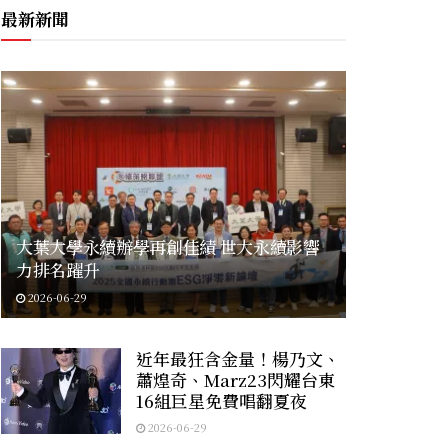
最新新聞
大葉大學永續辦學再創佳績 世大永續影響
力排名躍升
2026-06-29
近年最狂含金量！楊乃文、
蕭煌奇、Marz23閃耀台東
16組巨星免費唱翻夏夜
2026-06-29