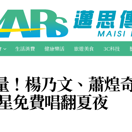
會
生活消費
健康樂活
旅遊美食
3C科技
！楊乃文、蕭煌奇、
巨星免費唱翻夏夜