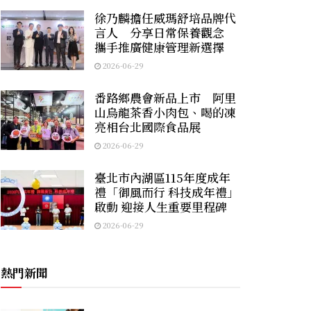
徐乃麟擔任威瑪舒培品牌代
言人 分享日常保養觀念
攜手推廣健康管理新選擇
2026-06-29
番路鄉農會新品上市 阿里
山烏龍茶香小肉包、喝的凍
亮相台北國際食品展
2026-06-29
臺北市內湖區115年度成年
禮「御風而行 科技成年禮」
啟動 迎接人生重要里程碑
2026-06-29
熱門新聞