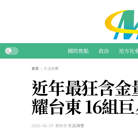
國際焦點
政治
地方社
首頁
生活消費
近年最狂含金量
耀台東 16組
2026-06-29
發布在
生活消費