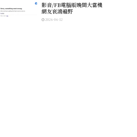
影音/FB電腦版晚間大當機
網友哀鴻遍野
2026-06-12