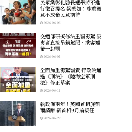
民眾黨彰化縣長選舉將不進
行徵召提名 蔡壁如：尊重黨
意不放棄民意期待
2026-06-03
交通部研擬修法重罰毒駕 吸
毒者直接吊銷駕照、乘客連
帶一起罰
2026-06-01
全面加重毒駕罰責 行政院通
過《刑法》《陸海空軍刑
法》修正草案
2026-06-11
執政僅兩年！英國首相施凱
爾請辭 新首相9月前接任
2026-06-22