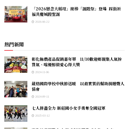
「2026戀念大稻埕」接棒「誕隍祭」登場 踩街祈
福共慶城隍聖誕
2026-06-22
熱門新聞
彰化縣農產品促銷嘉年華 11/10歡迎鄉親集人氣拚
買氣、嚐優鮮做愛心得大獎
2024-11-06
葳格國際學校中秋節送暖 以最實質的幫助捐贈聾人
協會
2024-09-11
七人拼盡全力 新莊國小女手勇奪全國冠軍
2025-03-12