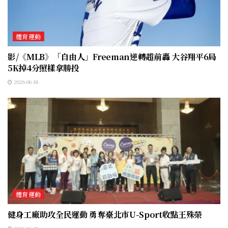
體育運動
影/《MLB》「自由人」Freeman逆轉超前轟 大谷翔平6局
5K掉4分照樣拿勝投
2026-06-18
體育運動
健身工廠助攻全民運動 勇奪臺北市U-Sport收點王殊榮