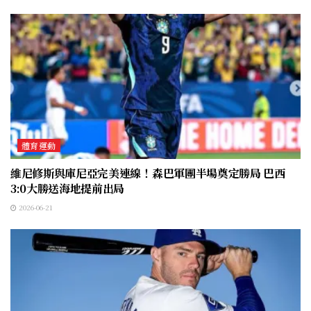
體育運動
維尼修斯與庫尼亞完美連線！森巴軍團半場奠定勝局 巴西
3:0大勝送海地提前出局
2026-06-21