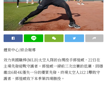
體育中心/綜合報導
效力美國職棒(MLB)太空人隊的台灣投手鄧愷威，22日在
主場先發迎戰守護者。鄧愷威一掃前三次出賽的低潮，回穩
繳出6局4K僅失一分的優質先發。終場太空人以2:1擊敗守
護者，鄧愷威收下本季第四場勝投。