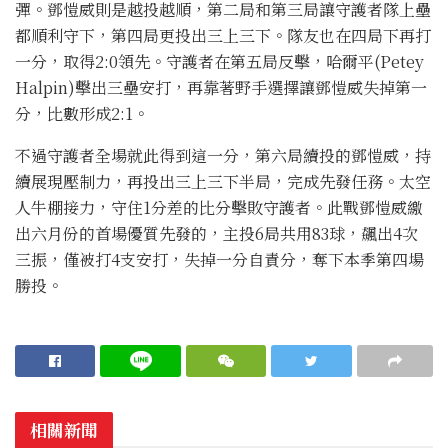
彈。鄧愷威則是越投越順，第二局和第三局讓守護者隊上壘
都順利守下，第四局更投出三上三下。隊友也在四局下再打
一分，取得2:0領先。守護者在第五局反擊，哈爾平(Petey
Halpin)擊出三壘安打，再靠著野手選擇讓鄧愷威失掉第一
分，比數形成2:1。
不過守護者全場就此得到這一分，第六局續投的鄧愷威，持
續展現壓制力，再投出三上三下半局，完成先發任務。太空
人牛棚接力，守住1分差的比分擊敗守護者。此戰鄧愷威繳
出六月份的首場優質先發的，主投6局共用83球，飆出4次
三振，僅被打4支安打，失掉一分自責分，奪下本季第四場
勝投。
相關新聞