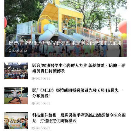
影音/打造彰化水岸觀光新亮點 東螺溪文化綠廊正式啟用
2026-06-22
影音/解決醫學中心醫療人力荒 彰基讓愛、信仰、專
業與責任持續傳承
2026-06-22
影/《MLB》鄧愷威回穩繳優質先發 6局4K僅失一
分奪勝投!
2026-06-22
科技鎖住鮮甜 農糧署攜手產業推出液態氮冷凍高麗
菜 打造穩定供銷新模式
2026-06-22