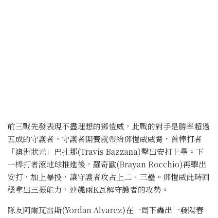
前三戰先發表現不盡理想的鄧愷威，此戰的對手是勝率超過
五成的守護者。守護者開賽就帶給鄧愷威威脅，首棒打者
「澳洲狀元」巴扎那(Travis Bazzana)擊出安打上壘。下
一棒打者滾地球推進後，羅奇歐(Brayan Rocchio)再擊出
安打，加上暴投，讓守護者攻占上二、三壘。鄧愷威此時回
穩拿出三振能力，連飆兩K瓦解守護者的攻勢。
隊友阿爾瓦雷斯(Yordan Alvarez)在一局下轟出一發陽春