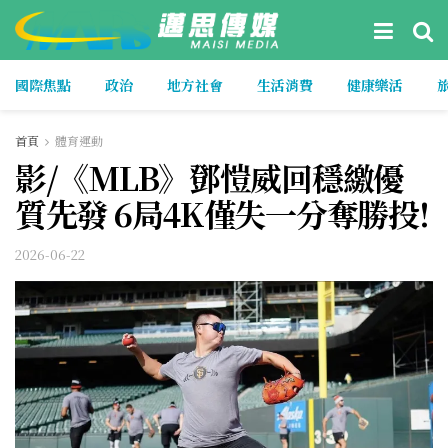
國際焦點
政治
地方社會
生活消費
健康樂活
首頁
體育運動
影/《MLB》鄧愷威回穩繳優
質先發 6局4K僅失一分奪勝投!
2026-06-22