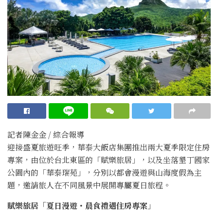
記者陳金金 / 綜合報導
迎接盛夏旅遊旺季，華泰大飯店集團推出兩大夏季限定住房
專案，由位於台北東區的「賦樂旅居」，以及坐落墾丁國家
公園內的「華泰瑞苑」，分別以都會漫遊與山海度假為主
題，邀請旅人在不同風景中展開專屬夏日旅程。
賦樂旅居「夏日漫遊・晨食禮遇住房專案」