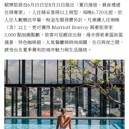
賦樂旅居自6月15日至8月31日推出「夏日漫遊・晨食禮遇
住房專案」，入住精采客房以上房型，每晚6,720元起，依
入住人數贈送早餐，稅金及服務費另計。凡連續入住兩晚
（含）以上，更可獲得 Marriott Bonvoy 萬豪旅享家
3,000 點加碼點數。旅客可從飯店出發，漫步探索東區街區
風景、特色咖啡館、人氣餐廳與時尚商圈，在日與夜之間，
感受台北夏季獨有的城市魅力與生活風格。