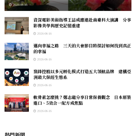
2026-06-16
資深電影美術指導王誌成應邀赴南臺科大演講 分享
影像美學與歷史記憶重建
2026-06-16
邁向幸福之路 三天的大會節目將探討如何找到真正
的幸福
2026-06-16
嵿鋒控股以多元孵化模式打造五大領航品牌 建構亞
洲最大保經生態系
2026-06-16
軟骨素怎麼挑？鄭志龍分享日常保養觀念 日本原裝
進口、5效合一配方成焦點
2026-06-16
熱門新聞