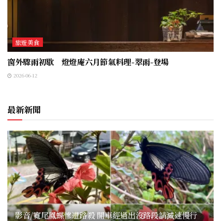
旅遊美食
窗外驟雨初歇 燈燈庵六月節氣料理-翠雨-登場
2026-06-12
最新新聞
影音/寬尾鳳蝶慘遭路殺 開車經過出沒路段請減速慢行