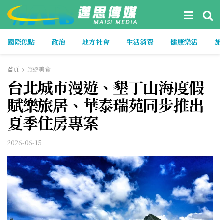
國際焦點
政治
地方社會
生活消費
健康樂活
首頁
旅遊美食
台北城市漫遊、墾丁山海度假
賦樂旅居、華泰瑞苑同步推出
夏季住房專案
2026-06-15