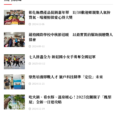
彰化縣農產品促銷嘉年華 11/10歡迎鄉親集人氣拚
買氣、嚐優鮮做愛心得大獎
2024-11-06
葳格國際學校中秋節送暖 以最實質的幫助捐贈聾人
協會
2024-09-11
七人拼盡全力 新莊國小女手勇奪全國冠軍
2025-03-12
聚焦培養即戰人才 獵戶科技精準「定位」未來
2024-11-21
吃火鍋、看水豚、溫泉暖心！2025宜蘭親子「鳳梨
屋」全新一日遊攻略
2024-12-19