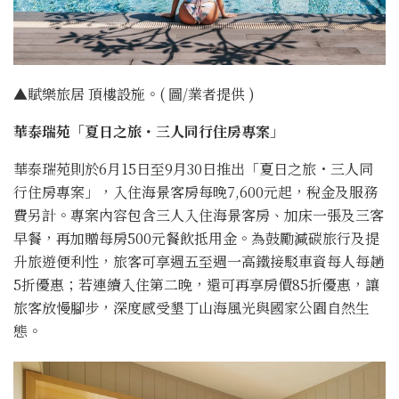
▲賦樂旅居 頂樓設施。( 圖/業者提供 )
華泰瑞苑「夏日之旅・三人同行住房專案」
華泰瑞苑則於6月15日至9月30日推出「夏日之旅・三人同
行住房專案」，入住海景客房每晚7,600元起，稅金及服務
費另計。專案內容包含三人入住海景客房、加床一張及三客
早餐，再加贈每房500元餐飲抵用金。為鼓勵減碳旅行及提
升旅遊便利性，旅客可享週五至週一高鐵接駁車資每人每趟
5折優惠；若連續入住第二晚，還可再享房價85折優惠，讓
旅客放慢腳步，深度感受墾丁山海風光與國家公園自然生
態。