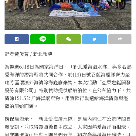
記者黃俊育 / 新北報導
為響應6月8日為國家海洋日，「新北愛海潛水隊」與多名熱
愛海洋的潛海戰將共同合作，於(13)日號召藍海艦隊齊力至
瑞芳區瑞濱外海清除海底廢棄物。本次活動「亞果遊艇開發
股份有限公司」特別贊助提供船舶泊位，在公私協力下，共
清除151.5公斤海洋廢棄物，用實際行動還給海洋清澈與湛
藍的原始面貌。
環保局表示，「新北愛海潛水隊」是局內同仁在公餘時間自
發受訓，並取得證照後自主成立，大家因熱愛海洋而相聚、
因守護環境而行動。團員們分享，初次參與淨海任務時，目