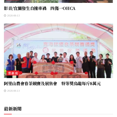
影音/宜蘭發生自撞車禍 四傷一OHCA
2026-06-13
雲嘉南
阿里山農會春茶競賽及展售會 特等獎烏龍每斤8萬元
2026-06-13
最新新聞