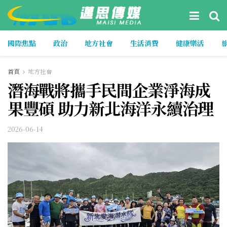
國際焦點
政治
地方社會
生活消費
健康樂活
首頁
地方社會
潛海戰將攜手民間企業淨海成
果豐碩 助力新北海洋永續治理
2026-06-14