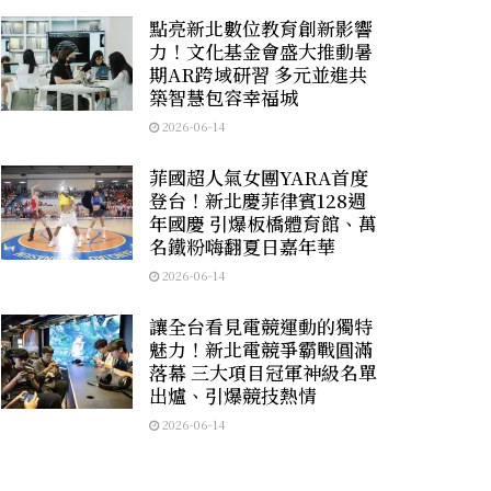
點亮新北數位教育創新影響
力！文化基金會盛大推動暑
期AR跨域研習 多元並進共
築智慧包容幸福城
2026-06-14
菲國超人氣女團YARA首度
登台！新北慶菲律賓128週
年國慶 引爆板橋體育館、萬
名鐵粉嗨翻夏日嘉年華
2026-06-14
讓全台看見電競運動的獨特
魅力！新北電競爭霸戰圓滿
落幕 三大項目冠軍神級名單
出爐、引爆競技熱情
2026-06-14