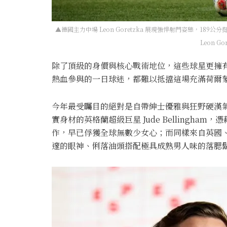
▲德國主力中場 Leon Goretzka 展現強悍射門姿態，1
Leon Go
除了頂級的身價與核心戰術地位，這些球星更擁
熱血參與的一日球迷，都難以抵擋這場充滿荷爾
今年最受矚目的絕對是自帶紳士優雅與狂野硬漢氣息的
實身材的英格蘭超級巨星 Jude Bellingh
作，早已俘獲全球無數少女心；而同樣來自英國、身高達
邃的眼神、俐落油頭搭配極具成熟男人味的落腮