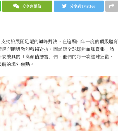
分享到微信
分享到Twitter
48 支勁旅展開足壇的巔峰對決。在這場四年一度的頂級體育
極速奔跑與激烈戰術對抗，固然讓全球球迷血脈賁張；然
外貌兼具的「高顏值擔當」們。他們的每一次進球狂歡、
吸睛的場外焦點。