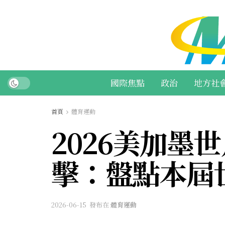
國際焦點
政治
地方社
首頁
體育運動
2026美加墨
擊：盤點本屆世
2026-06-15
發布在
體育運動