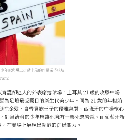
爽的少年感與場上拼勁十足的作風深得球迷
gram）
青澀卻迷人的外表席捲球場。土耳其 21 歲的攻擊中場
，被譽為足壇最受矚目的新生代美少年。同為 21 歲的年輕前
身高與一頭隨性金髮，自帶貴族王子的優雅氣質。西班牙的中場核心
勁十足，帥氣清爽的少年感讓他擁有一票死忠粉絲。而葡萄牙新
光微笑，在賽場上展現出超齡的沉穩實力。