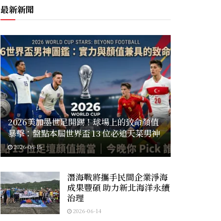
最新新聞
2026美加墨世足開踢！球場上的致命顏值
暴擊：盤點本屆世界盃 13 位必追天菜男神
2026-06-15
潛海戰將攜手民間企業淨海
成果豐碩 助力新北海洋永續
治理
2026-06-14