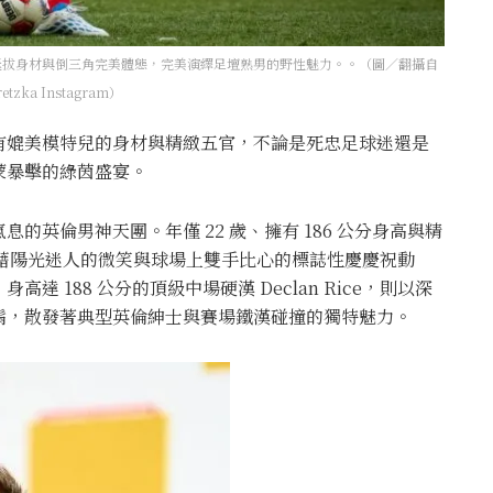
89公分挺拔身材與倒三角完美體態，完美演繹足壇熟男的野性魅力。。（圖／翻攝自
retzka Instagram）
有媲美模特兒的身材與精緻五官，不論是死忠足球迷還是
蒙暴擊的綠茵盛宴。
英倫男神天團。年僅 22 歲、擁有 186 公分身高與精
am，憑藉陽光迷人的微笑與球場上雙手比心的標誌性慶慶祝動
 188 公分的頂級中場硬漢 Declan Rice，則以深
鬍，散發著典型英倫紳士與賽場鐵漢碰撞的獨特魅力。