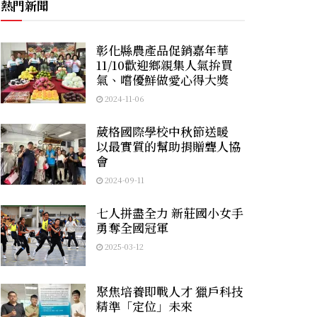
熱門新聞
彰化縣農產品促銷嘉年華
11/10歡迎鄉親集人氣拚買
氣、嚐優鮮做愛心得大獎
2024-11-06
葳格國際學校中秋節送暖
以最實質的幫助捐贈聾人協
會
2024-09-11
七人拼盡全力 新莊國小女手
勇奪全國冠軍
2025-03-12
聚焦培養即戰人才 獵戶科技
精準「定位」未來