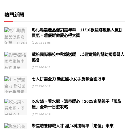
熱門新聞
彰化縣農產品促銷嘉年華 11/10歡迎鄉親集人氣拚
買氣、嚐優鮮做愛心得大獎
2024-11-06
葳格國際學校中秋節送暖 以最實質的幫助捐贈聾人
協會
2024-09-11
七人拼盡全力 新莊國小女手勇奪全國冠軍
2025-03-12
吃火鍋、看水豚、溫泉暖心！2025宜蘭親子「鳳梨
屋」全新一日遊攻略
2024-12-19
聚焦培養即戰人才 獵戶科技精準「定位」未來