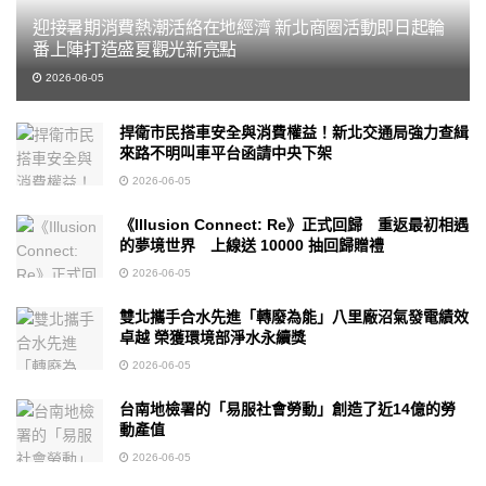
迎接暑期消費熱潮活絡在地經濟 新北商圈活動即日起輪
番上陣打造盛夏觀光新亮點
2026-06-05
捍衛市民搭車安全與消費權益！新北交通局強力查緝
來路不明叫車平台函請中央下架
2026-06-05
《Illusion Connect: Re》正式回歸 重返最初相遇
的夢境世界 上線送 10000 抽回歸贈禮
2026-06-05
雙北攜手合水先進「轉廢為能」八里廠沼氣發電績效
卓越 榮獲環境部淨水永續獎
2026-06-05
台南地檢署的「易服社會勞動」創造了近14億的勞
動產值
2026-06-05