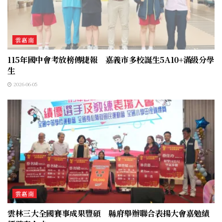
雲嘉南
115年國中會考放榜傳捷報 嘉義市多校誕生5A10+滿級分學
生
2026-06-05
雲嘉南
雲林三大全國賽事成果豐碩 縣府舉辦聯合表揚大會嘉勉績