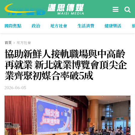
國際焦點
政治
地方社會
生活消費
健康樂活
首頁
地方社會
協助新鮮人接軌職場與中高齡
再就業 新北就業博覽會頂尖企
業齊聚初媒合率破5成
2026-06-05