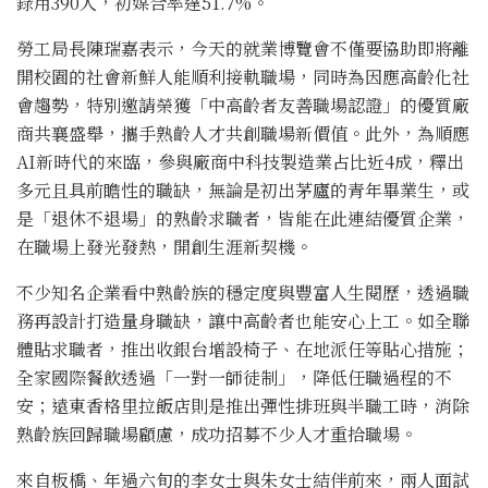
錄用390人，初媒合率達51.7%。
勞工局長陳瑞嘉表示，今天的就業博覽會不僅要協助即將離
開校園的社會新鮮人能順利接軌職場，同時為因應高齡化社
會趨勢，特別邀請榮獲「中高齡者友善職場認證」的優質廠
商共襄盛舉，攜手熟齡人才共創職場新價值。此外，為順應
AI新時代的來臨，參與廠商中科技製造業占比近4成，釋出
多元且具前瞻性的職缺，無論是初出茅廬的青年畢業生，或
是「退休不退場」的熟齡求職者，皆能在此連結優質企業，
在職場上發光發熱，開創生涯新契機。
不少知名企業看中熟齡族的穩定度與豐富人生閱歷，透過職
務再設計打造量身職缺，讓中高齡者也能安心上工。如全聯
體貼求職者，推出收銀台增設椅子、在地派任等貼心措施；
全家國際餐飲透過「一對一師徒制」，降低任職過程的不
安；遠東香格里拉飯店則是推出彈性排班與半職工時，消除
熟齡族回歸職場顧慮，成功招募不少人才重拾職場。
來自板橋、年過六旬的李女士與朱女士結伴前來，兩人面試