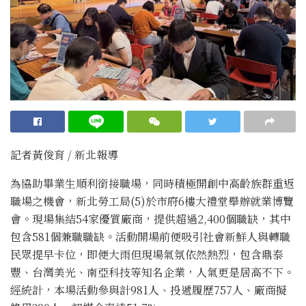
記者黃俊育 / 新北報導
為協助畢業生順利銜接職場，同時積極開創中高齡族群重返
職場之機會，新北勞工局(5)於市府6樓大禮堂舉辦就業博覽
會。現場集結54家優質廠商，提供超過2,400個職缺，其中
包含581個兼職職缺。活動開場前便吸引社會新鮮人與轉職
民眾提早卡位，即便大雨但現場氣氛依然熱烈，包含鼎泰
豐、台灣美光、南亞科技等知名企業，人氣更是居高不下。
經統計，本場活動參與計981人、投遞履歷757人、廠商擬