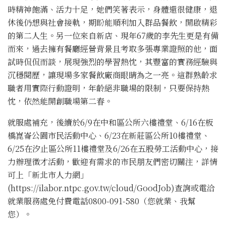
時精神飽滿、活力十足，她們笑著表示，身體還很健康，退
休後仍想與社會接軌，期盼能順利加入群品餐飲，開啟精彩
的第二人生。另一位來自新店、現年67歲的李先生更是有備
而來，過去擁有餐廳經營背景且考取多張專業證照的他，面
試時侃侃而談，展現強烈的學習熱忱，其豐富的實務經驗與
沉穩閱歷，讓現場多家餐飲廠商眼睛為之一亮。這群熟齡求
職者用實際行動證明，年齡絕非職場的限制，只要保持熱
忱，依然能開創職場第二春。
就服處補充，後續於6/9在中和區公所六樓禮堂、6/16在板
橋崑崙公園市民活動中心、6/23在新莊區公所10樓禮堂、
6/25在汐止區公所11樓禮堂及6/26在五股勞工活動中心，接
力辦理徵才活動，歡迎有需求的市民朋友們密切關注，詳情
可上「新北市人力網」
(https://ilabor.ntpc.gov.tw/cloud/GoodJob)查詢或電洽
就業服務處免付費電話0800-091-580（您就業、我幫
您）。