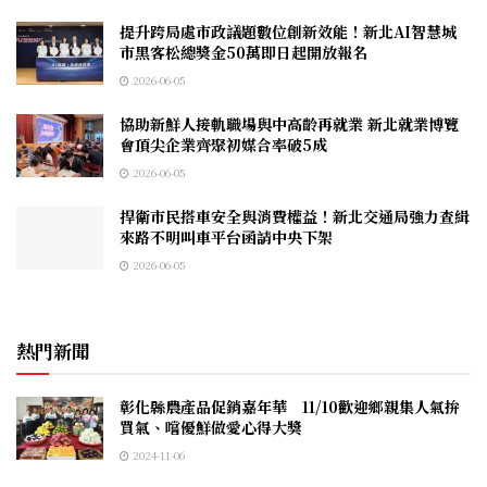
提升跨局處市政議題數位創新效能！新北AI智慧城
市黑客松總獎金50萬即日起開放報名
2026-06-05
協助新鮮人接軌職場與中高齡再就業 新北就業博覽
會頂尖企業齊聚初媒合率破5成
2026-06-05
捍衛市民搭車安全與消費權益！新北交通局強力查緝
來路不明叫車平台函請中央下架
2026-06-05
熱門新聞
彰化縣農產品促銷嘉年華 11/10歡迎鄉親集人氣拚
買氣、嚐優鮮做愛心得大獎
2024-11-06