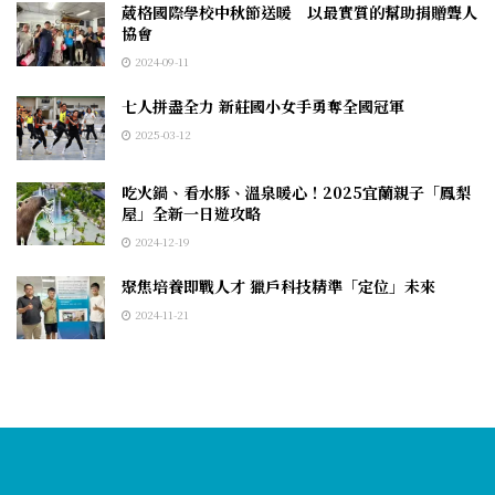
葳格國際學校中秋節送暖 以最實質的幫助捐贈聾人
協會
2024-09-11
七人拼盡全力 新莊國小女手勇奪全國冠軍
2025-03-12
吃火鍋、看水豚、溫泉暖心！2025宜蘭親子「鳳梨
屋」全新一日遊攻略
2024-12-19
聚焦培養即戰人才 獵戶科技精準「定位」未來
2024-11-21