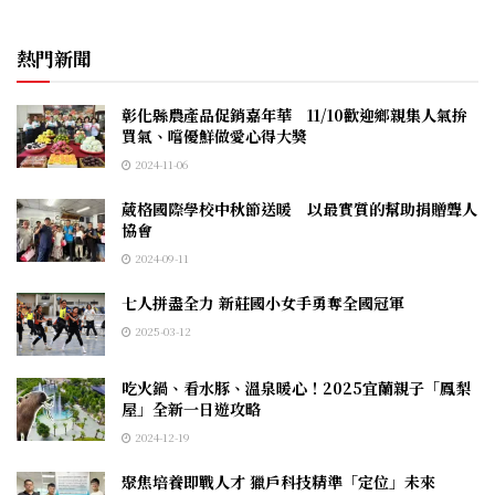
熱門新聞
彰化縣農產品促銷嘉年華 11/10歡迎鄉親集人氣拚
買氣、嚐優鮮做愛心得大獎
2024-11-06
葳格國際學校中秋節送暖 以最實質的幫助捐贈聾人
協會
2024-09-11
七人拼盡全力 新莊國小女手勇奪全國冠軍
2025-03-12
吃火鍋、看水豚、溫泉暖心！2025宜蘭親子「鳳梨
屋」全新一日遊攻略
2024-12-19
聚焦培養即戰人才 獵戶科技精準「定位」未來