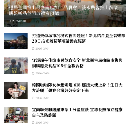
穩居全國推出最多南瓜加工品農會！淡水農會推出蔬菜
餅乾新品並開放禮盒預購
2026-06-04
打造美學城市沉浸式夜間體驗！新北結合夏至音樂節
20日推光雕精華版帶動夜經濟
2026-06-04
守護端午佳節市民飲食安全 新北衛生局抽驗市售與
網購應景食品105件全數合格
2026-06-04
韓國啦啦隊女神趙娟週 618 應援大使上身！生日大
方許願「想在台灣好好安定下來」
2026-06-04
宜蘭縣榮服處羅東梨山分區座談 宣導長照預立醫療
自主及防詐騙
2026-06-04