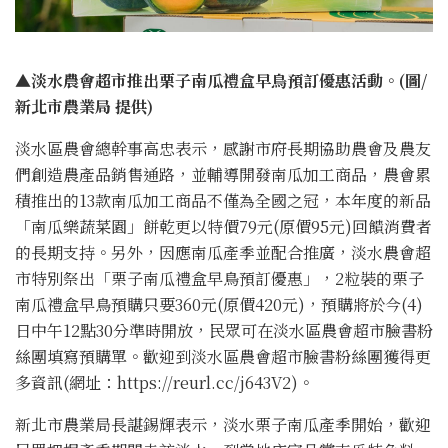
▲淡水農會超市推出栗子南瓜禮盒早鳥預訂優惠活動。(圖/
新北市農業局 提供)
淡水區農會總幹事高忠表示，感謝市府長期協助農會及農友
們創造農產品銷售通路，並輔導開發南瓜加工商品，農會累
積推出的13款南瓜加工商品不僅為全國之冠，本年度的新品
「南瓜樂蔬菜園」餅乾更以特價79元(原價95元)回饋消費者
的長期支持。另外，因應南瓜產季並配合推廣，淡水農會超
市特別祭出「栗子南瓜禮盒早鳥預訂優惠」，2粒裝的栗子
南瓜禮盒早鳥預購只要360元(原價420元)，預購將於今(4)
日中午12點30分準時開放，民眾可在淡水區農會超市臉書粉
絲團填寫預購單。歡迎到淡水區農會超市臉書粉絲團獲得更
多資訊(網址：https://reurl.cc/j643V2)。
新北市農業局長諶錫輝表示，淡水栗子南瓜產季開始，歡迎