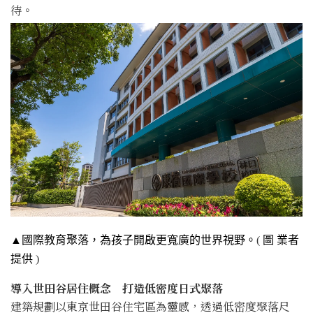
待。
▲國際教育聚落，為孩子開啟更寬廣的世界視野。
(
圖 業者
提供
)
導入世田谷居住概念 打造低密度日式聚落
建築規劃以東京世田谷住宅區為靈感，透過低密度聚落尺