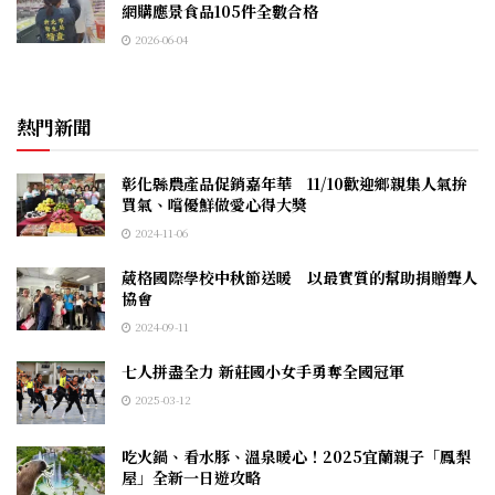
網購應景食品105件全數合格
2026-06-04
熱門新聞
彰化縣農產品促銷嘉年華 11/10歡迎鄉親集人氣拚
買氣、嚐優鮮做愛心得大獎
2024-11-06
葳格國際學校中秋節送暖 以最實質的幫助捐贈聾人
協會
2024-09-11
七人拼盡全力 新莊國小女手勇奪全國冠軍
2025-03-12
吃火鍋、看水豚、溫泉暖心！2025宜蘭親子「鳳梨
屋」全新一日遊攻略