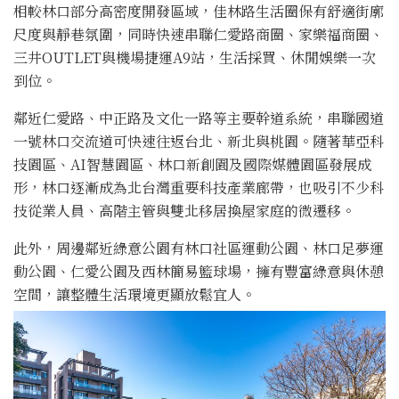
相較林口部分高密度開發區域，佳林路生活圈保有舒適街廓
尺度與靜巷氛圍，同時快速串聯仁愛路商圈、家樂福商圈、
三井OUTLET與機場捷運A9站，生活採買、休閒娛樂一次
到位。
鄰近仁愛路、中正路及文化一路等主要幹道系統，串聯國道
一號林口交流道可快速往返台北、新北與桃園。隨著華亞科
技園區、AI智慧園區、林口新創園及國際媒體園區發展成
形，林口逐漸成為北台灣重要科技產業廊帶，也吸引不少科
技從業人員、高階主管與雙北移居換屋家庭的微遷移。
此外，周邊鄰近綠意公園有林口社區運動公園、林口足夢運
動公園、仁愛公園及西林簡易籃球場，擁有豐富綠意與休憩
空間，讓整體生活環境更顯放鬆宜人。