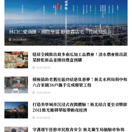
林口仁愛商圈×國際學區 靜巷森活宅「竹城世田谷」
2026-06-05
穩居全國推出最多南瓜加工品農會！淡水農會推出蔬
菜餅乾新品並開放禮盒預購
2026-06-04
積極協助老舊社區終結惡臭惡夢！新北水利局與中和
六合家園36戶攜手完成廢管工程
2026-06-04
打造美學城市沉浸式夜間體驗！新北結合夏至音樂節
20日推光雕精華版帶動夜經濟
2026-06-04
守護端午佳節市民飲食安全 新北衛生局抽驗市售與