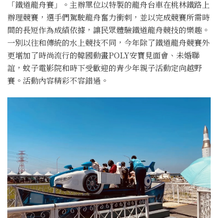
「鐵道龍舟賽」。主辦單位以特製的龍舟台車在桃林鐵路上
辦理競賽，選手們駕駛龍舟奮力衝刺，並以完成競賽所需時
間的長短作為成績依據，讓民眾體驗鐵道龍舟競技的樂趣。
一別以往和傳統的水上競技不同，今年除了鐵道龍舟競賽外
更增加了時尚流行的韓國動畫POLY安寶見面會、未婚聯
誼，蚊子電影院和時下受歡迎的青少年親子活動定向越野
賽。活動內容精彩不容錯過。