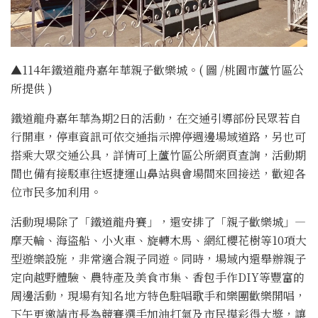
▲114年鐵道龍舟嘉年華親子歡樂城。( 圖 /桃園市蘆竹區公
所提供 )
鐵道龍舟嘉年華為期2日的活動，在交通引導部份民眾若自
行開車，停車資訊可依交通指示牌停週邊場域道路，另也可
搭乘大眾交通公具，詳情可上蘆竹區公所網頁查詢，活動期
間也備有接駁車往返捷運山鼻站與會場間來回接送，歡迎各
位市民多加利用。
活動現場除了「鐵道龍舟賽」，還安排了「親子歡樂城」—
摩天輪、海盜船、小火車、旋轉木馬、網紅櫻花樹等10項大
型遊樂設施，非常適合親子同遊。同時，場域內還舉辦親子
定向越野體驗、農特產及美食市集、香包手作DIY等豐富的
周邊活動，現場有知名地方特色駐唱歌手和樂團歡樂開唱，
下午更邀請市長為競賽選手加油打氣及市民摸彩得大獎，讓