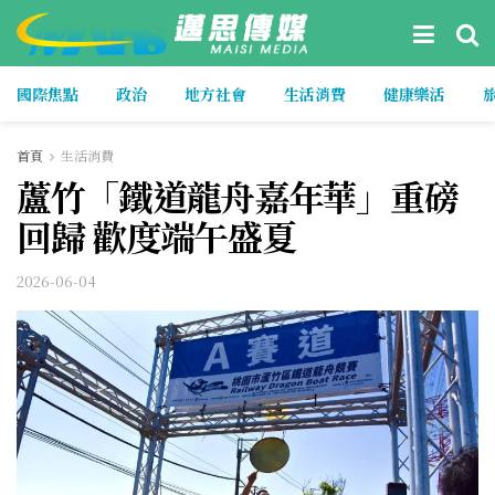
國際焦點
政治
地方社會
生活消費
健康樂活
首頁
生活消費
蘆竹「鐵道龍舟嘉年華」重磅
回歸 歡度端午盛夏
2026-06-04