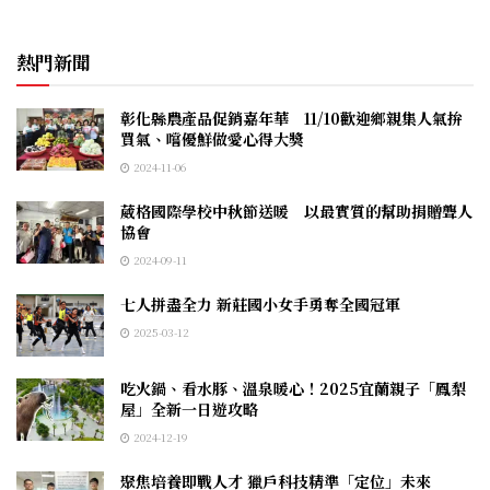
熱門新聞
彰化縣農產品促銷嘉年華 11/10歡迎鄉親集人氣拚
買氣、嚐優鮮做愛心得大獎
2024-11-06
葳格國際學校中秋節送暖 以最實質的幫助捐贈聾人
協會
2024-09-11
七人拼盡全力 新莊國小女手勇奪全國冠軍
2025-03-12
吃火鍋、看水豚、溫泉暖心！2025宜蘭親子「鳳梨
屋」全新一日遊攻略
2024-12-19
聚焦培養即戰人才 獵戶科技精準「定位」未來