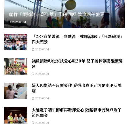
蘆竹「鐵道龍舟嘉年華」重磅回歸 歡度端午盛夏
2026-06-04
「237宜蘭蓋漳」到礁溪 林國漳提出「泉新礁溪」
四大願景
2026-06-04
議員捐贈彰化家扶愛心粽20年 兒子接棒讓愛繼續綿
延
2026-06-04
婦人因腎結石反覆發作 竟揪出真正元凶是副甲狀腺
瘤
2026-06-04
大通電子端午節前再發揮愛心 致贈彰市弱勢戶端午
節慰問金
2026-06-04