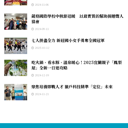
2024-11-06
葳格國際學校中秋節送暖 以最實質的幫助捐贈聾人
協會
2024-09-11
七人拼盡全力 新莊國小女手勇奪全國冠軍
2025-03-12
吃火鍋、看水豚、溫泉暖心！2025宜蘭親子「鳳梨
屋」全新一日遊攻略
2024-12-19
聚焦培養即戰人才 獵戶科技精準「定位」未來
2024-11-21