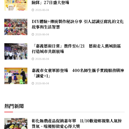
險隊」27日盛大登場
2026-06-04
DIY體驗+傳統製作秘訣分享 引人認識豆腐乳的文化
故事與生活智慧
2026-06-04
「嘉義藝術日常」徵件至6/21 藝術走入舊城街區
打造城市共創展場
2026-06-04
嘉義市女童軍節登場 400名師生攜手實踐服務精神
「讓愛+1」
2026-06-04
熱門新聞
彰化縣農產品促銷嘉年華 11/10歡迎鄉親集人氣拚
買氣、嚐優鮮做愛心得大獎