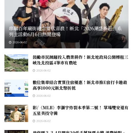
串聯百年廟街融合當代音浪！新北「2026潮盛新莊」系
列主活動6月6日熱鬧登場
2026-06-02
鼓勵市民踴躍投入農業耕作！新北地政局公開標租三
峽及北投區4筆市有農地
2026-06-02
數位集章結合實質住宿優惠！新北市推E宿打卡趣最
高享1000元新北幣折抵
2026-06-02
影/《MLB》李灝宇炸裂本季第二號！ 單場雙安還有
五星美技守備
2026-06-02
是你嗎？ 3-4月開出20張千萬發票大獎 消費地點、