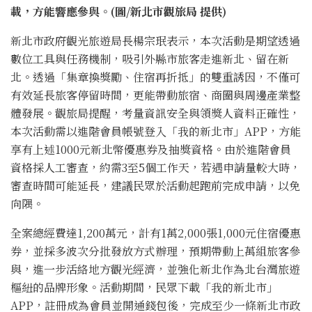
載，方能響應參與。(圖/新北市觀旅局 提供)
新北市政府觀光旅遊局長楊宗珉表示，本次活動是期望透過
數位工具與任務機制，吸引外縣市旅客走進新北、留在新
北。透過「集章換獎勵、住宿再折抵」的雙重誘因，不僅可
有效延長旅客停留時間，更能帶動旅宿、商圈與周邊產業整
體發展。觀旅局提醒，考量資訊安全與領獎人資料正確性，
本次活動需以進階會員帳號登入「我的新北市」APP，方能
享有上述1000元新北幣優惠券及抽獎資格。由於進階會員
資格採人工審查，約需3至5個工作天，若遇申請量較大時，
審查時間可能延長，建議民眾於活動起跑前完成申請，以免
向隅。
全案總經費達1,200萬元，計有1萬2,000張1,000元住宿優惠
券，並採多波次分批發放方式辦理，預期帶動上萬組旅客參
與，進一步活絡地方觀光經濟，並強化新北作為北台灣旅遊
樞紐的品牌形象。活動期間，民眾下載「我的新北市」
APP，註冊成為會員並開通錢包後，完成至少一條新北市政