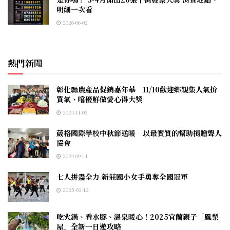
明細一次看
2026-06-02
熱門新聞
彰化縣農產品促銷嘉年華 11/10歡迎鄉親集人氣拚
買氣、嚐優鮮做愛心得大獎
2024-11-06
葳格國際學校中秋節送暖 以最實質的幫助捐贈聾人
協會
2024-09-11
七人拼盡全力 新莊國小女手勇奪全國冠軍
2025-03-12
吃火鍋、看水豚、溫泉暖心！2025宜蘭親子「鳳梨
屋」全新一日遊攻略