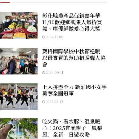
彰化縣農產品促銷嘉年華
11/10歡迎鄉親集人氣拚買
氣、嚐優鮮做愛心得大獎
2024-11-06
葳格國際學校中秋節送暖
以最實質的幫助捐贈聾人協
會
2024-09-11
七人拼盡全力 新莊國小女手
勇奪全國冠軍
2025-03-12
吃火鍋、看水豚、溫泉暖
心！2025宜蘭親子「鳳梨
屋」全新一日遊攻略