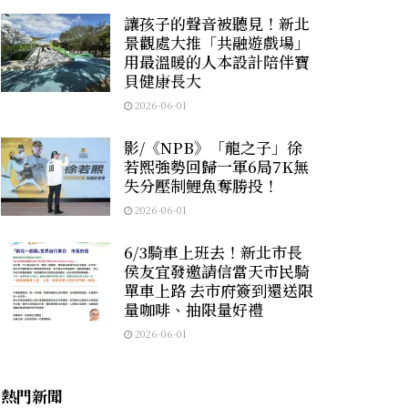
讓孩子的聲音被聽見！新北
景觀處大推「共融遊戲場」
用最溫暖的人本設計陪伴寶
貝健康長大
2026-06-01
影/《NPB》「龍之子」徐
若熙強勢回歸一軍6局7K無
失分壓制鯉魚奪勝投！
2026-06-01
6/3騎車上班去！新北市長
侯友宜發邀請信當天市民騎
單車上路 去市府簽到還送限
量咖啡、抽限量好禮
2026-06-01
熱門新聞