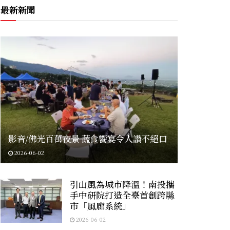
最新新聞
影音/佛光百萬夜景 蔬食饗宴令人讚不絕口
2026-06-02
引山風為城市降溫！南投攜
手中研院打造全臺首創跨縣
市「風廊系統」
2026-06-02