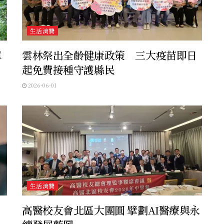
生活消費
車
雲林祭出全齡健康政策 三大疫苗即日
起免費接種守護縣民
2026-06-01
生活消費
高醫校友會北區大團圓 擘劃AI醫療與永