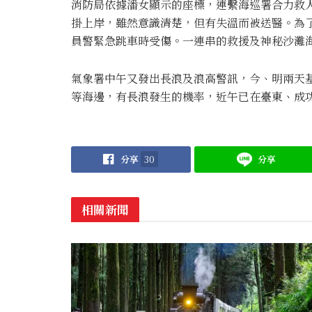
消防局依據潘女顯示的座標，連繫海巡署合力救
掛上岸，雖然意識清楚，但有失溫而被送醫。為
員警緊急跳車時受傷。一連串的救援及神秘沙灘
氣象署中午又發出長浪及浪高警訊，今、明兩天
等海邊，有長浪發生的機率，近午已在臺東、成功
分享
30
分享
相關新聞