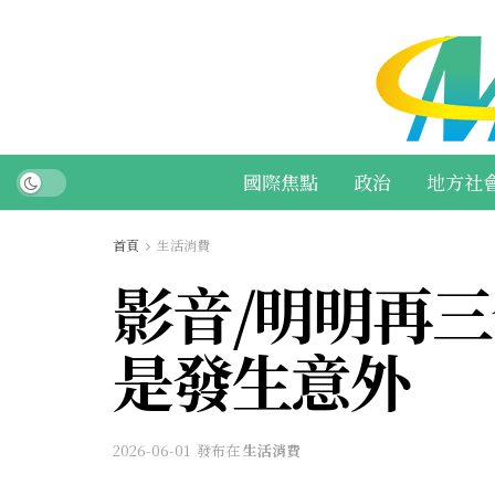
國際焦點
政治
地方社
首頁
生活消費
影音/明明再
是發生意外
2026-06-01
發布在
生活消費