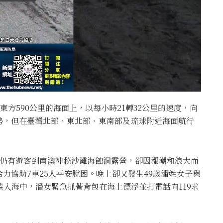
東方590公里的海面上，以每小時21轉32公里的速度，向
勢，但在臺灣北部、東北部、東南部及琉球附近海面航行
日仍有遊客到南澳神秘沙灘海蝕洞露營，卻因漲潮和浪大而
力協助7車25人平安脫困。晚上卻又發生49歲潘姓女子與
捲入海中，潘女緊急抓著背包在海上漂浮並打電話向119求