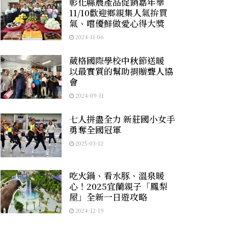
彰化縣農產品促銷嘉年華
11/10歡迎鄉親集人氣拚買
氣、嚐優鮮做愛心得大獎
2024-11-06
葳格國際學校中秋節送暖
以最實質的幫助捐贈聾人協
會
2024-09-11
七人拼盡全力 新莊國小女手
勇奪全國冠軍
2025-03-12
吃火鍋、看水豚、溫泉暖
心！2025宜蘭親子「鳳梨
屋」全新一日遊攻略
2024-12-19