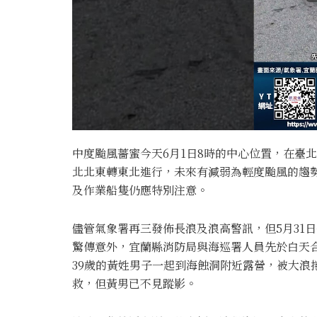
中度颱風薔蜜今天6月1日8時的中心位置，在臺北
北北東轉東北進行，未來有減弱為輕度颱風的趨
及作業船隻仍應特別注意。
儘管氣象署再三發佈長浪及浪高警訊，但5月31
驚傳意外，宜蘭縣消防局與海巡署人員先於白天合
39歲的黃姓男子一起到海蝕洞附近露營，被大浪
救，但黃男已不見蹤影。