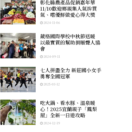
彰化縣農產品促銷嘉年華
11/10歡迎鄉親集人氣拚買
氣、嚐優鮮做愛心得大獎
2024-11-06
葳格國際學校中秋節送暖
以最實質的幫助捐贈聾人協
會
2024-09-11
七人拼盡全力 新莊國小女手
勇奪全國冠軍
2025-03-12
吃火鍋、看水豚、溫泉暖
心！2025宜蘭親子「鳳梨
屋」全新一日遊攻略
2024-12-19