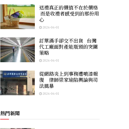
送禮真正的價值不在於價格
而是收禮者感受到的那份用
心
2026-06-01
訂單滿手卻交不出貨 台灣
代工廠面對產能瓶頸的突圍
策略
2026-06-01
從網路炎上到事務遭噴漆報
復 律師梁家瑜陷輿論與司
法風暴
2026-06-01
熱門新聞