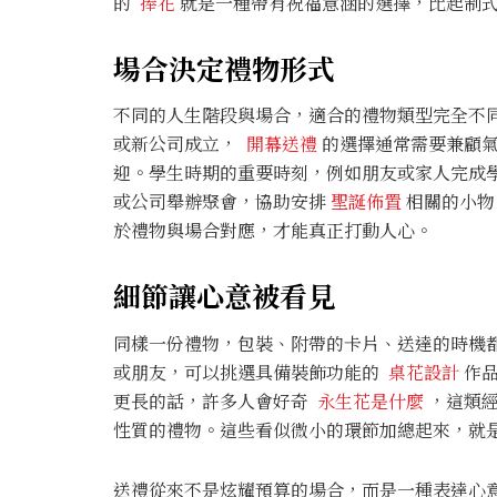
的
捧花
就是一種帶有祝福意涵的選擇，比起制
場合決定禮物形式
不同的人生階段與場合，適合的禮物類型完全不
或新公司成立，
開幕送禮
的選擇通常需要兼顧氣
迎。學生時期的重要時刻，例如朋友或家人完成
或公司舉辦聚會，協助安排
聖誕佈置
相關的小物
於禮物與場合對應，才能真正打動人心。
細節讓心意被看見
同樣一份禮物，包裝、附帶的卡片、送達的時機
或朋友，可以挑選具備裝飾功能的
桌花設計
作品
更長的話，許多人會好奇
永生花是什麼
，這類經
性質的禮物。這些看似微小的環節加總起來，就
送禮從來不是炫耀預算的場合，而是一種表達心