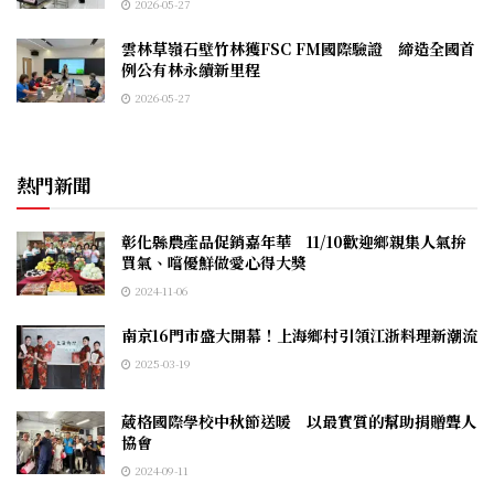
2026-05-27
雲林草嶺石壁竹林獲FSC FM國際驗證 締造全國首
例公有林永續新里程
2026-05-27
熱門新聞
彰化縣農產品促銷嘉年華 11/10歡迎鄉親集人氣拚
買氣、嚐優鮮做愛心得大獎
2024-11-06
南京16門市盛大開幕！上海鄉村引領江浙料理新潮流
2025-03-19
葳格國際學校中秋節送暖 以最實質的幫助捐贈聾人
協會
2024-09-11