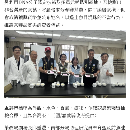
另利用DNA分子鑑定技術及多重元素鑑別產地，若檢測出
非台灣產的茶葉，將嚴格處分參賽茶農，除了銷毀茶樣，也
會取消獲獎資格並公布姓名，以遏止魚目混珠的不當行為，
維護茶賽品質與消費者權益。
▲評審標準為外觀、水色、香氣、滋味，並確認農藥殘留抽
檢合標，且為台灣茶。（圖/嘉義縣政府提供）
茶改場副場長邱垂豐、南部分場助理研究員林育聖及前魚池