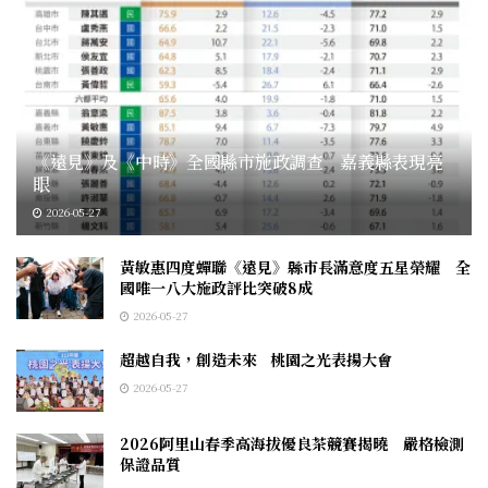
《遠見》及《中時》全國縣市施政調查 嘉義縣表現亮
眼
2026-05-27
黃敏惠四度蟬聯《遠見》縣市長滿意度五星榮耀 全
國唯一八大施政評比突破8成
2026-05-27
超越自我，創造未來 桃園之光表揚大會
2026-05-27
2026阿里山春季高海拔優良茶競賽揭曉 嚴格檢測
保證品質