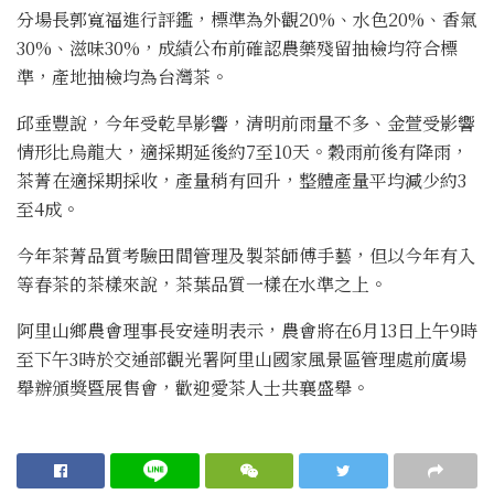
分場長郭寬福進行評鑑，標準為外觀20%、水色20%、香氣
30%、滋味30%，成績公布前確認農藥殘留抽檢均符合標
準，產地抽檢均為台灣茶。
邱垂豐說，今年受乾旱影響，清明前雨量不多、金萱受影響
情形比烏龍大，適採期延後約7至10天。穀雨前後有降雨，
茶菁在適採期採收，產量稍有回升，整體產量平均減少約3
至4成。
今年茶菁品質考驗田間管理及製茶師傅手藝，但以今年有入
等春茶的茶樣來說，茶葉品質一樣在水準之上。
阿里山鄉農會理事長安達明表示，農會將在6月13日上午9時
至下午3時於交通部觀光署阿里山國家風景區管理處前廣場
舉辦頒獎暨展售會，歡迎愛茶人士共襄盛舉。