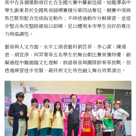
其中在各個運動項目也在全國大賽中屢創佳績，如龍潭高中
學生謝東君於全國馬術錦標賽積分第四站奪冠，競賽中須與
馬匹默契配合完成指定動作；平時透過動作分解練習，並逐
步整合為完整路線加以訓練，足以體現本市學生良好的專注
力與協調性。
藝術與人文方面，永平工商表藝科劉芸菲、李心潔、陳湘
慈、胡宜淳、何羿蓁等五名學生於舞台劇比賽榮獲特優，創
編過程中雖面臨文化理解、族語發音與團隊節奏等挑戰，但
透過練習逐步克服，最終將文化特色融入舞台效果演出。