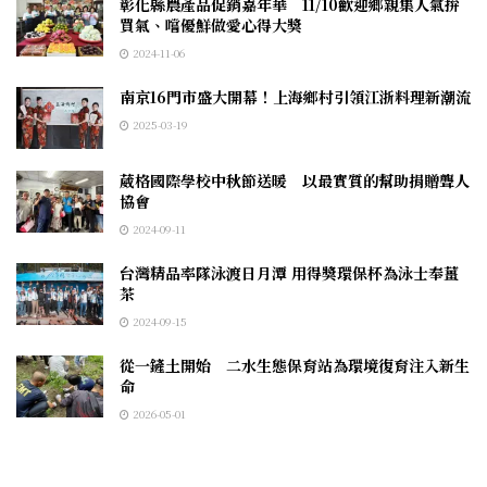
彰化縣農產品促銷嘉年華 11/10歡迎鄉親集人氣拚
買氣、嚐優鮮做愛心得大獎
2024-11-06
南京16門市盛大開幕！上海鄉村引領江浙料理新潮流
2025-03-19
葳格國際學校中秋節送暖 以最實質的幫助捐贈聾人
協會
2024-09-11
台灣精品率隊泳渡日月潭 用得獎環保杯為泳士奉薑
茶
2024-09-15
從一鏟土開始 二水生態保育站為環境復育注入新生
命
2026-05-01