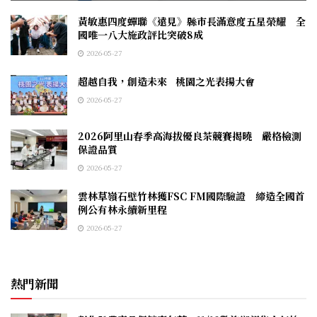
黃敏惠四度蟬聯《遠見》縣市長滿意度五星榮耀 全
國唯一八大施政評比突破8成
2026-05-27
超越自我，創造未來 桃園之光表揚大會
2026-05-27
2026阿里山春季高海拔優良茶競賽揭曉 嚴格檢測
保證品質
2026-05-27
雲林草嶺石壁竹林獲FSC FM國際驗證 締造全國首
例公有林永續新里程
2026-05-27
熱門新聞