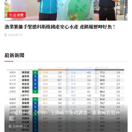
生活消費
漁業署攜手聖德科斯推國產安心水產 產銷履歷呷好魚！
2026-05-27
最新新聞
《遠見》及《中時》全國縣市施政調查 嘉義縣表現亮
眼
2026-05-27