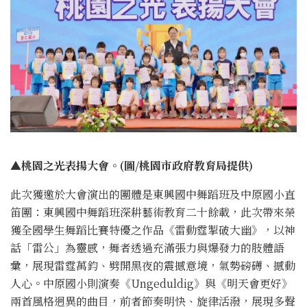
▲桃園之光表揚大會。(圖/桃園市政府教育局提供)
此次獲邀於大會演出的團體是東興國中舞蹈班及中原國小直
笛團：東興國中舞蹈班深耕藝術教育二十餘載，此次帶來榮
獲全國學生舞蹈比賽特優之作品《雷動霆掣破大幽》，以神
話「雷公」為靈感，舞者透過充滿張力與爆發力的肢體語
彙，展現雷霆萬鈞、劈開黑夜的震撼意境，氣勢磅礡、撼動
人心。中原國小則演奏《Ungeduldig》與《明天會更好》
兩首風格迥異的曲目，前者節奏明快、旋律活潑，展現多聲