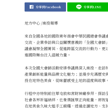
分享到Facebook
分享到LINE
地方中心 /南投報導
來自全國各地的國際青年商會中華民國總會參議會
交流、企業參訪與公益關懷意義的「全國大會師
議會凝聚全國菁英、促進跨區交流的行動力，更
進國際舞台注入溫暖力量。
本次全國大會師活動安排參議員深入南投，走訪
產業創新能量與品牌文化魅力；並漫步充滿歷史
投在地特色美食，從味蕾感受土地的溫度與故事
行程中亦特別前往草屯敦和宮財神廟參拜，探訪全
社會各界祈福納祥，也象徵匯聚正向能量，將祝
在地美食久味大姐手工麻糬，透過走讀地方、支