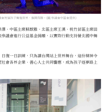
會祝福孩子舞進世界，旗開得勝。(圖/參議會中區會提供)
榮澤、中區主席蘇猷雅、北區主席王漢、桃竹苗區主席田
表參議會進行公益基金捐贈，以實際行動支持營北國中舞
、日復一日訓練，只為讓台灣站上世界舞台，這份精神令
望社會各界企業、善心人士共同響應，成為孩子逐夢路上