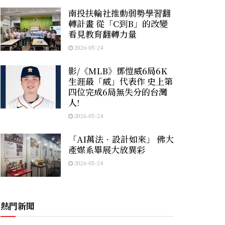
南投扶輪社推動弱勢學習翻
轉計畫 從「C到B」的改變
看見教育翻轉力量
2026-05-24
影/《MLB》鄧愷威6局6K
生涯最「威」代表作 史上第
四位完成6局無失分的台灣
人!
2026-05-24
「AI萬法．設計如來」 佛大
產媒系畢展大放異彩
2026-05-24
熱門新聞