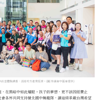
訪並體驗調香，活絡地方產業經濟。(圖/參議會中區會提供)
龍，在黑暗中如此耀眼。孩子的夢想，更不該因經費止
社會各界共同支持營北國中舞龍隊，讓這條承載台灣希望