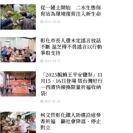
從一鏟土開始 二水生態保
育站為環境復育注入新生命
2026-05-01
彰化市長人選未定謠言放話
不斷 温芝樺不畏謠言以行動
爭取支持
2026-04-17
「2025鯤鯓王平安鹽祭」11
月15、16日登場 搭台灣好行
－西濱快線換限量祈福收納
袋!
2025-10-28
柯文哲彰化鐵人助選沿途參
香祈福 籲社會降溫、停止
對立