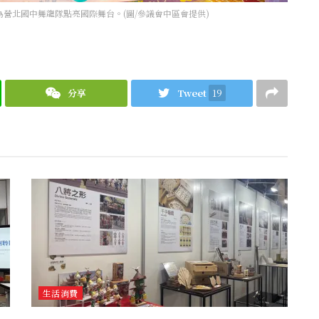
營北國中舞龍隊點亮國際舞台。(圖/參議會中區會提供)
分享
Tweet
19
生活消費