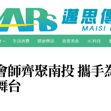
會
生活消費
健康樂活
旅遊美食
3C科技
會師齊聚南投 攜手
舞台