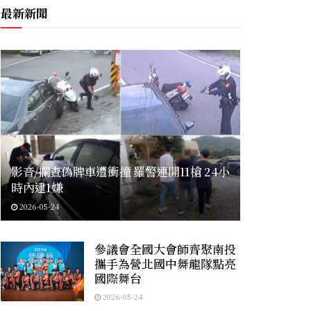
最新新聞
影音/攔查偽牌車遭衝撞 羅警連開11槍 24小
時內逮1嫌
2026-05-24
參議會全國大會師齊聚南投
攜手為營北國中舞龍隊點亮
國際舞台
2026-05-24