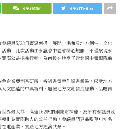
分享到微信
分享到Twitter
參議員5/23日齊聚南投，展開一場兼具地方創生、文化
」活動。此次活動由參議會中區會精心規劃，不僅展現參
以實際公益捐輸行動，為南投在地學子營北國中舞龍隊前
特色企業亞洲香研所，透過香氛手作調香體驗，感受地方
與人文底蘊的中興新村，體驗地方文創發展脈動，品嚐南
。
世界最大尊、高達162呎的銅鑄財神爺，為所有參議員及
福轉化為實際助人的公益行動。參議員們更品嚐草屯知名
持在地產業，實踐地方經濟共榮。