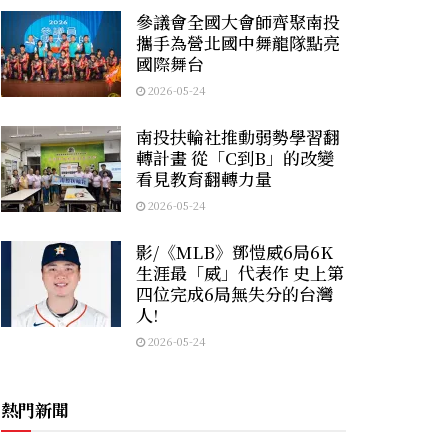
參議會全國大會師齊聚南投
攜手為營北國中舞龍隊點亮
國際舞台
2026-05-24
南投扶輪社推動弱勢學習翻
轉計畫 從「C到B」的改變
看見教育翻轉力量
2026-05-24
影/《MLB》鄧愷威6局6K
生涯最「威」代表作 史上第
四位完成6局無失分的台灣
人!
2026-05-24
熱門新聞