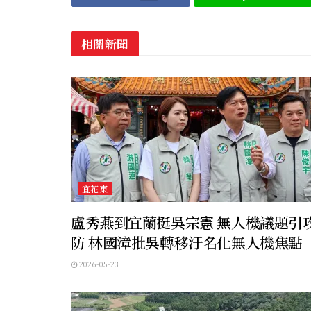
相關新聞
宜花東
盧秀燕到宜蘭挺吳宗憲 無人機議題引
防 林國漳批吳轉移汙名化無人機焦點
2026-05-23