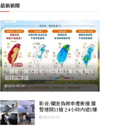
最新新聞
一圖看一周天氣 前半周高溫上看37度 周五
迎鋒面降溫
2026-05-24
影音/攔查偽牌車遭衝撞 羅
警連開11槍 24小時內逮1嫌
2026-05-24