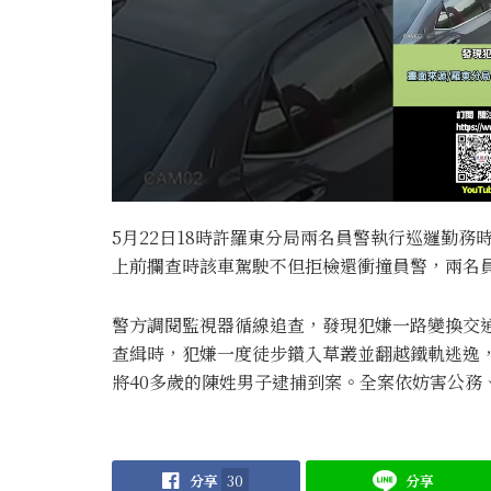
5月22日18時許羅東分局兩名員警執行巡邏勤
上前攔查時該車駕駛不但拒檢還衝撞員警，兩名員
警方調閱監視器循線追查，發現犯嫌一路變換交
查緝時，犯嫌一度徒步鑽入草叢並翻越鐵軌逃逸，
將40多歲的陳姓男子逮捕到案。全案依妨害公務
分享
30
分享