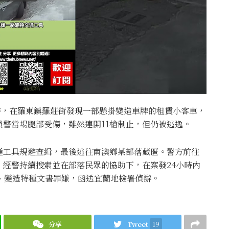
務時，在羅東鎮羅莊街發現一部懸掛變造車牌的租賃小客車，
警當場腿部受傷，雖然連開11槍制止，但仍被逃逸。
通工具規避查緝，最後逃往南澳鄉某部落藏匿。警方前往
經警持續搜索並在部落民眾的協助下，在案發24小時內
、變造特種文書罪嫌，函送宜蘭地檢署偵辦。
分享
Tweet
19