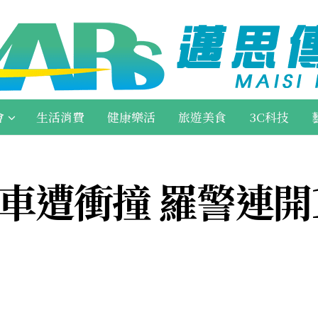
會
生活消費
健康樂活
旅遊美食
3C科技
車遭衝撞 羅警連開1