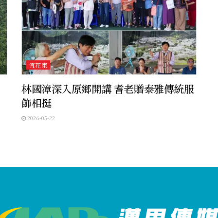
宜花東
林國漳深入原鄉開講 耆老贈泰雅傳統服
飾相挺
2026-05-22