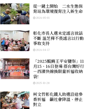
從一鏟土開始 二水生態保
育站為環境復育注入新生命
2026-05-01
彰化市長人選未定謠言放話
不斷 温芝樺不畏謠言以行動
爭取支持
2026-04-17
「2025鯤鯓王平安鹽祭」11
月15、16日登場 搭台灣好行
－西濱快線換限量祈福收納
袋!
2025-10-28
柯文哲彰化鐵人助選沿途參
香祈福 籲社會降溫、停止
對立