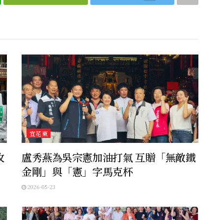
宜花東
攻
盧秀燕為吳宗憲加油打氣 互贈「無敵鐵
金剛」與「憲」字馬克杯
2026-05-23