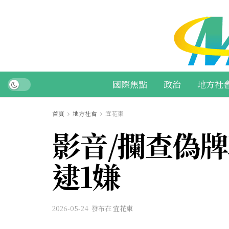
國際焦點
政治
地方社
首頁
地方社會
宜花東
影音/攔查偽牌
逮1嫌
2026-05-24
發布在
宜花東