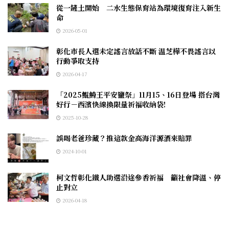
從一鏟土開始 二水生態保育站為環境復育注入新生
命
2026-05-01
彰化市長人選未定謠言放話不斷 温芝樺不畏謠言以
行動爭取支持
2026-04-17
「2025鯤鯓王平安鹽祭」11月15、16日登場 搭台灣
好行－西濱快線換限量祈福收納袋!
2025-10-28
誤喝老爸珍藏？推這款金高海洋源酒來賠罪
2024-10-01
柯文哲彰化鐵人助選沿途參香祈福 籲社會降溫、停
止對立
2026-04-18