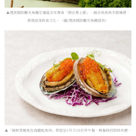
▲煙波國際觀光集團花蓮區在地寶食「樹豆勇士飯」，融合飛魚與多穀慢煨，
展現部落飲食文化。（圖/煙波國際觀光集團提供）
▲「極鮮蒸鮑魚佐海膽鮭魚卵」即起至6月30日於早午餐、晚餐時段限時供應，