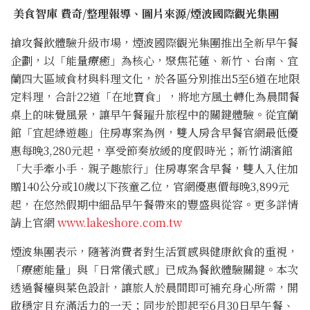
美食智庫 費奇/整理報導、圖片來源/煙波國際觀光集團
搶攻餐飲體驗升級市場，煙波國際觀光集團推出全新早午餐
企劃，以「能量療癒」為核心，聚焦花蓮、新竹、台南、宜
蘭四大區域食材與料理文化，於各區分別推出5至6道在地限
定料理，合計22道「在地寶食」，將地方風土轉化為晨間餐
桌上的味覺風景，讓早午餐躍升旅程中的關鍵體驗。從宜蘭
館「宜起綠遊趣」住房專案為例，雙人房含早餐官網最低優
惠每晚3,280元起，享受節奏放緩的度假時光；新竹湖濱館
「大手牽小手．親子趣旅行」住房專案含早餐，雙人入住加
贈140公分或10歲以下孩童乙位，官網優惠價每晚3,899元
起，在悠然假期中細品早午餐帶來的豐盛與從容。更多詳情
請上官網
www.lakeshore.com.tw
煙波集團表示，隨著消費者對生活質感與健康飲食的重視，
「療癒能量」與「日常儀式感」已成為餐飲體驗關鍵。本次
透過餐檯與菜色設計，讓旅人於晨間即可補充身心所需，開
啟穩定且充滿活力的一天；同步於即起至6月30日早午餐、