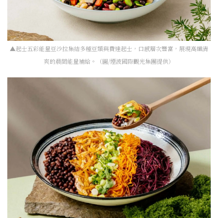
▲起士五彩能量豆沙拉集結多種豆類與費達起士，口感層次豐富，展現高纖清
爽的晨間能量補給。（圖/煙波國際觀光集團提供）