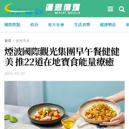
國際焦點
政治
地方社會
生活消費
健康樂活
首頁
旅遊美食
煙波國際觀光集團早午餐健健
美 推22道在地寶食能量療癒
2026-05-20