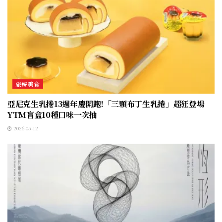
旅遊美食
亞尼克生乳捲13週年慶開跑!「三顆布丁生乳捲」超狂登場
YTM盲盒10種口味一次抽
2026-05-12