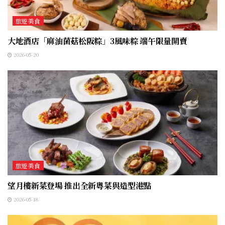
旅遊美食
大地酒店「麻油菌菇松阪粽」3風味粽 端午限量開賣
2026-05-20
旅遊美食
望月樓新菜登場 推出全新粵菜與造型港點
2026-05-18