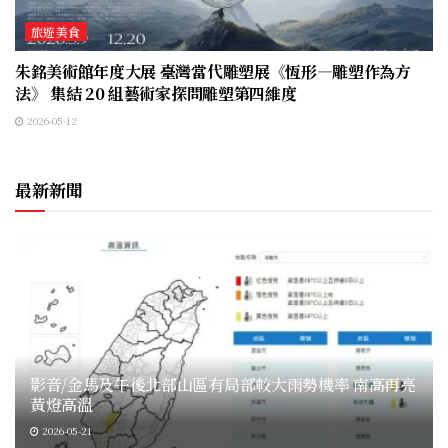
旅遊美食
朱銘美術館年度大展 臺灣當代雕塑展《恆形—雕塑作為方
法》 集結 20 組藝術家探問雕塑第四維度
2026-05-12
最新新聞
影音/金馬及午後北部山區有局部較大雨勢機率 南高再亮
黃燈高溫
2026-05-21