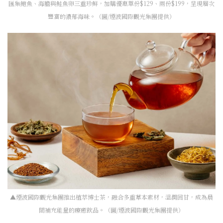
匯集鮑魚、海膽與鮭魚卵三重珍鮮，加購優惠單份$129、兩份$199，呈現層次
豐富的濃郁海味。（圖/煙波國際觀光集團提供）
▲煙波國際觀光集團推出植萃博士茶，融合多重草本素材，溫潤回甘，成為晨
間補充能量的療癒飲品。（圖/煙波國際觀光集團提供）