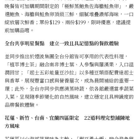
晚餐皆可加購期間限定的「極鮮蒸鮑魚佐海膽鮭魚卵」，嚴
選鮑魚、海膽與鮭魚卵頂級三鮮，細膩堆疊濃郁海味，一口
綻放層次鮮香；單份$129、兩份$199，限時優惠，建議提
前加購品嚐。
全台共享明星餐點 建立一致且具記憶點的餐飲體驗
並同步推出於煙波集團全台分館皆可享用的代表性料理，
「植萃博士茶」融合南非博士葉、人參鬚與羅漢果，入口溫
潤回甘；「起士五彩能量豆沙拉」以多種豆類搭配費達起士
與香草，展現豐富口感與營養層次，成為晨間補給的重要一
環；此外，全台亦同步供應清蒸時蔬，依各館嚴選當季蔬菜
入菜，呈現隨季節變化的自然風味，建立穩定且具辨識度的
品牌餐飲體驗。
花蓮、新竹、台南、宜蘭四區限定 22道料理完整鋪陳地
方風味
花蓮區以山海部落風味為主軸，「樹豆勇士飯」融合飛魚與