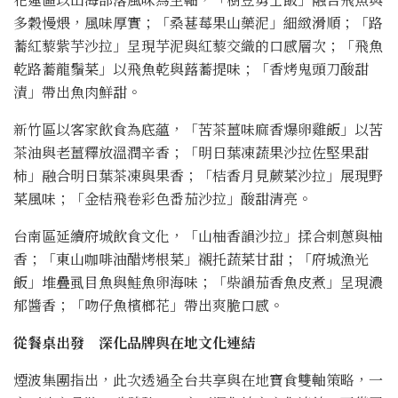
多穀慢煨，風味厚實；「桑葚莓果山藥泥」細緻滑順；「路
蕎紅藜紫芋沙拉」呈現芋泥與紅藜交織的口感層次；「飛魚
乾路蕎龍鬚菜」以飛魚乾與蕗蕎提味；「香烤鬼頭刀酸甜
漬」帶出魚肉鮮甜。
新竹區以客家飲食為底蘊，「苦茶薑味麻香爆卵雞飯」以苦
茶油與老薑釋放溫潤辛香；「明日葉凍蔬果沙拉佐堅果甜
柿」融合明日葉茶凍與果香；「桔香月見蕨菜沙拉」展現野
菜風味；「金桔飛卷彩色番茄沙拉」酸甜清亮。
台南區延續府城飲食文化，「山柚香韻沙拉」揉合刺蔥與柚
香；「東山咖啡油醋烤根菜」襯托蔬菜甘甜；「府城漁光
飯」堆疊虱目魚與鮭魚卵海味；「柴韻茄香魚皮煮」呈現濃
郁醬香；「吻仔魚檳榔花」帶出爽脆口感。
從餐桌出發 深化品牌與在地文化連結
煙波集團指出，此次透過全台共享與在地寶食雙軸策略，一