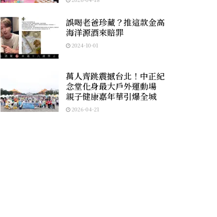
誤喝老爸珍藏？推這款金高
海洋源酒來賠罪
2024-10-01
萬人齊跳震撼台北！中正紀
念堂化身最大戶外運動場
親子健康嘉年華引爆全城
2026-04-21