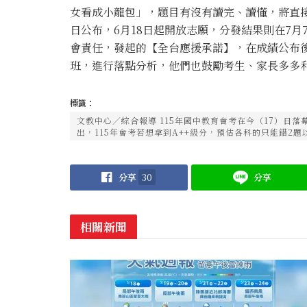
女看成小龍包」，題目有沒有讀完、讀懂，將直接
日公布，6月18日起開放志願，分發結果則在7
會責任，發起的【全台應援承諾】，在成績公布
班，進行落點分析，他們也鼓勵考生、家長多多
標籤：
文教中心／綜合報導 115年國中教育會考在今（17）日
出，115年會考若想拿到A++級分，預估各科的只能錯2
分享
30
分享
相關新聞