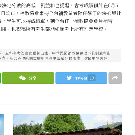
決定分數的高低！劉益和也提醒，會考成績預計在6月5
月7日公布，補教協會秉持全台補教業者陪伴學子的決心與社
後，學生可以持成績單，到全台任一補教協會會員補習
利用，也祝福所有考生都能如願考上所有理想學校。
落幕，五科參考答案也跟著出爐，中華民國補教協會理事長劉益和指
題以內，基北區傳統前志願明星高中落點分數預估：建國中學需達
分享
Tweet
19