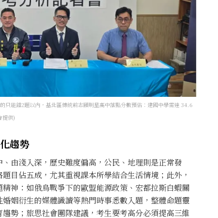
的只能錯2題以內，基北區傳統前志願明星高中落點分數預估：建國中學需達 34.6
會提供)
型化趨勢
中、由淺入深，歷史難度偏高，公民、地理則是正常發
格題目佔五成，尤其重視課本所學結合生活情境；此外，
題精神：如俄烏戰爭下的歐盟能源政策、宏都拉斯白蝦關
性婚姻衍生的媒體識讀等熱門時事悉數入題，整體命題靈
育趨勢；旅思社會團隊建議，考生要考高分必須提高三維