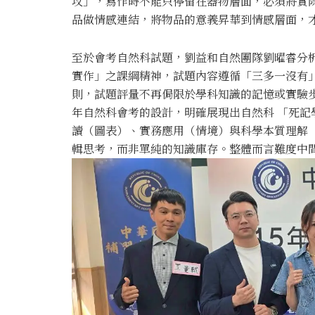
攻」，寫作時不能只停留在器物層面，必須將實
品做情感連結，將物品的意義昇華到情感層面，
至於會考自然科試題，劉益和自然團隊劉曜睿分
實作」之課綱精神，試題內容遵循「三多一沒有
則，試題評量不再侷限於學科知識的記憶或實驗步
年自然科會考的設計，明確展現出自然科 「死記
讀（圖表）、實務應用（情境）與科學本質理解
輯思考，而非單純的知識庫存。整體而言難度中