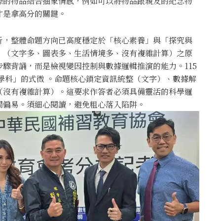
際的物品結合抽象情感，例如可以將物品跟親友的紀念物
才是拿高分的關鍵。
析，整體命題方向已高度穩定於「核心素養」與「探究與
」（文字多、圖表多、生活情境多、沒有複雜計算）之原
驟背誦，而是檢視變因控制與數據邏輯推演的能力。115
學科」的式微 。命題核心鎖定資訊統整（文字）、數據解
（沒有複雜計算）。這要求作答者必須具備靈活的科學邏
間偏易。須細心閱讀，避免粗心落入陷阱。