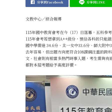
分享到Facebook
分享到LINE
文教中心／綜合報導
115年國中教育會考在今（17）日落幕，五科
115年會考若想拿到A++級分，預估各科的只能
國中學需達 34.6分、北一女中33.6分、師大附中
去年容易，但出題方向更符合108課綱注重的跨
文、社會則有相當多熱門時事入題，考生需夠有
都對本屆考題給予高度評價。