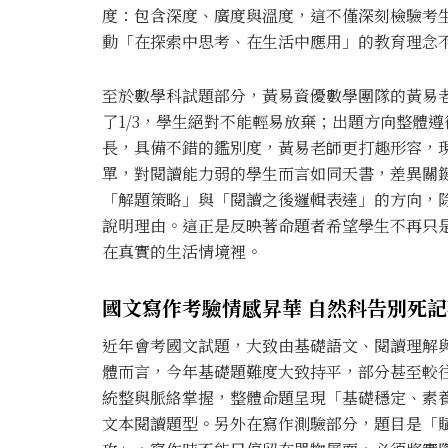
度：包含深度、廣度與溫度，這不僅深刻檢驗考
動「在探索中思考、在生活中應用」的教育理念
至於數學科試題部分，黃易資優數學團隊的黃易
了1/3，學生絕對不能輕易放棄；出題方向整體
長，具備不錯的鑑別度，黃易老師更打趣形容，
單，對閱讀能力弱的學生而言如同天書，差異關
「解題策略」與「閱讀之後邏輯表達」的方向，
說明理由。這正是反映著命題者希望學生不再只
在真實的生活情境裡。
國文寫作考驗情感昇華 自然科告別死
近年會考國文試題，大致由基礎語文、閱讀理解
體而言，今年基礎題難度大致持平，部分甚至較
統整與脈絡掌握，整體命題呈現「基礎穩定、素
文本閱讀題型。另外在寫作測驗部分，題目是「