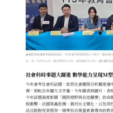
▲補教協會理事長劉益和指出，115年會考若想拿到A++級分，預估各科
分、北一女中33.6分、師大附中32.8分、成功高中31.8分。(圖/補教協
社會科時事題大躍進 數學能力呈現M
今年會考社會科試題，旅思社會團隊分析難度適
揮，相較去年龐大文字量，今年圖表與圖片、表
今年試題高度彰顯「國際視野與在地關懷」的命
稅衝擊、法國臭蟲危機、黃河水文變化，以及同
活且跳脫死背框架，精準扣合著重素養導向的教