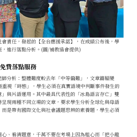
社會責任，發起的【全台應援承諾】，在成績公布後，學
，進行落點分析。(圖/補教協會提供)
供免費落點服務
老師分析：整體難度較去年「中等偏難」，文章篇幅變
極重視「時態」，學生必須在真實語境中判斷事件發生的
意」與片語運用。其中最具代表性的「冰島語言存亡」雙
時呈現兩種不同立場的文章，要求學生分析全球化與母語
，而是帶有國際文化與社會議題思辨的素養題，學生必須
細心、看清題意，千萬不要在考場上因為粗心而「把小龍