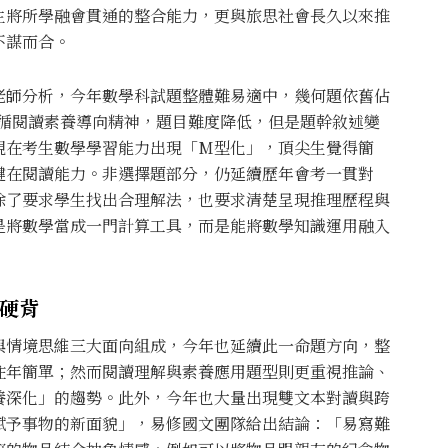
生將所學融會貫通的整合能力，更與旅思社會長久以來推
不謀而合。
老師分析，今年數學科試題整體難易適中，幾何題依舊佔
遵循閱讀素養導向精神，題目難度降低，但是題幹敘述變
現在考生數學學習能力出現「M型化」，頂尖生覺得簡
鍵在閱讀能力。非選擇題部分，仍延續歷年會考一貫對
除了要求學生找出合理解法，也要求清楚呈現推理歷程與
是將數學當成一門計算工具，而是能將數學知識運用融入
記硬背
與情境思維三大面向組成，今年也延續此一命題方向，整
往年簡單；然而閱讀理解與素養應用題型則更重視推論、
養深化」的趨勢。此外，今年也大量出現雙文本對讀與跨
賦予事物的新面貌」，易修國文團隊給出結論：「易寫難