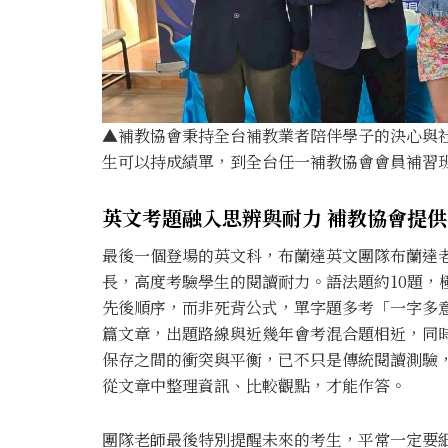
▲補教協會秉持全台補教業者陪伴學子的決心與
生可以持成績單，到全台任一補教協會會員補習班
英文考題融入思辨與耐力 補教協會提
最後一個登場的英文科，布蘭達英文團隊布蘭達
長，高度考驗學生的閱讀耐力。語法題約10題，
先後順序，而非死背公式，單字題多考「一字多
篇文章，出題路線與近幾年會考混合題相近，同
保存之間的衝突與平衡，已不只是傳統閱讀測驗
從文章中整理資訊、比較觀點，才能作答。
團隊老師最後特別提醒未來的考生，平常一定要