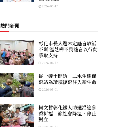
2026-05-17
熱門新聞
彰化市長人選未定謠言放話
不斷 温芝樺不畏謠言以行動
爭取支持
2026-04-17
從一鏟土開始 二水生態保
育站為環境復育注入新生命
2026-05-01
柯文哲彰化鐵人助選沿途參
香祈福 籲社會降溫、停止
對立
2026-04-18