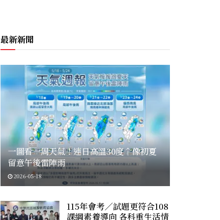
最新新聞
一圖看一周天氣！連日高溫30度↑像初夏
留意午後雷陣雨
2026-05-18
115年會考／試題更符合108
課綱素養導向 各科重生活情