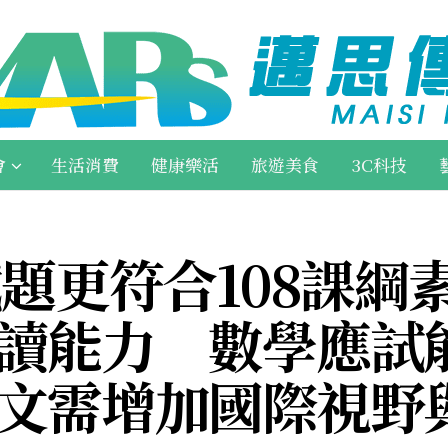
會
生活消費
健康樂活
旅遊美食
3C科技
試題更符合108課綱
閱讀能力 數學應試
英文需增加國際視野