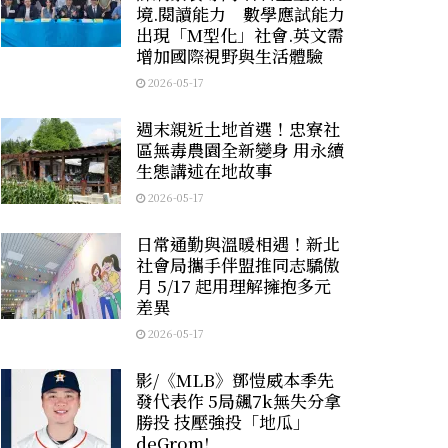
境.閱讀能力 數學應試能力
出現「M型化」社會.英文需
增加國際視野與生活體驗
2026-05-17
週末親近土地首選！忠寮社
區無毒農園全新變身 用永續
生態講述在地故事
2026-05-17
日常通勤與溫暖相遇！新北
社會局攜手伴盟推同志驕傲
月 5/17 起用理解擁抱多元
差異
2026-05-17
影/《MLB》鄧愷威本季先
發代表作 5局飆7k無失分拿
勝投 技壓強投「地瓜」
deGrom!