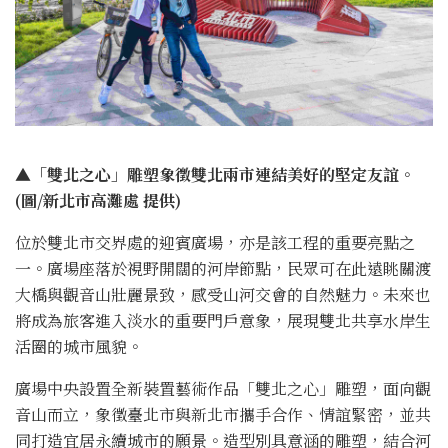
▲「雙北之心」雕塑象徵雙北兩市連結美好的堅定友誼。
(圖/新北市高灘處 提供)
位於雙北市交界處的迎賓廣場，亦是該工程的重要亮點之
一。廣場座落於視野開闊的河岸節點，民眾可在此遠眺關渡
大橋與觀音山壯麗景致，感受山河交會的自然魅力。未來也
將成為旅客進入淡水的重要門戶意象，展現雙北共享水岸生
活圈的城市風貌。
廣場中央設置全新裝置藝術作品「雙北之心」雕塑，面向觀
音山而立，象徵臺北市與新北市攜手合作、情誼緊密，並共
同打造宜居永續城市的願景。造型別具意涵的雕塑，結合河