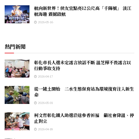
航向新世界！侯友宜點亮12公尺高「千陽號」 淡江
航海趣 震撼啟航
2026-05-16
熱門新聞
彰化市長人選未定謠言放話不斷 温芝樺不畏謠言以
行動爭取支持
2026-04-17
從一鏟土開始 二水生態保育站為環境復育注入新生
命
2026-05-01
柯文哲彰化鐵人助選沿途參香祈福 籲社會降溫、停
止對立
2026-04-18