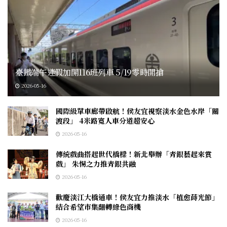
臺鐵端午連假加開116班列車 5/19零時開搶
2026-05-16
國際級單車廊帶啟航！侯友宜視察淡水金色水岸「關
渡段」 4米路寬人車分道超安心
2026-05-16
傳統戲曲搭起世代橋樑！新北舉辦「青銀藝起來賞
戲」 朱惕之力推青銀共融
2026-05-16
歡慶淡江大橋通車！侯友宜力推淡水「植愈蒔光節」
結合希望市集翻轉綠色商機
2026-05-16