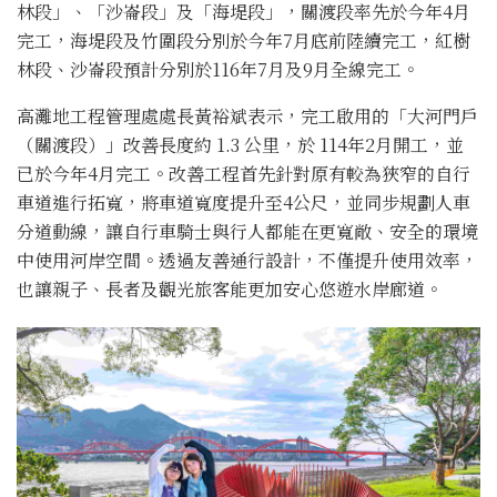
林段」、「沙崙段」及「海堤段」，關渡段率先於今年4月
完工，海堤段及竹圍段分別於今年7月底前陸續完工，紅樹
林段、沙崙段預計分別於116年7月及9月全線完工。
高灘地工程管理處處長黃裕斌表示，完工啟用的「大河門戶
（關渡段）」改善長度約 1.3 公里，於 114年2月開工，並
已於今年4月完工。改善工程首先針對原有較為狹窄的自行
車道進行拓寬，將車道寬度提升至4公尺，並同步規劃人車
分道動線，讓自行車騎士與行人都能在更寬敞、安全的環境
中使用河岸空間。透過友善通行設計，不僅提升使用效率，
也讓親子、長者及觀光旅客能更加安心悠遊水岸廊道。