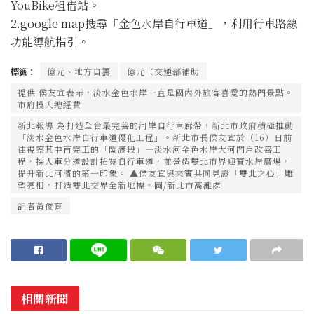
YouBike租借站。
2.google map搜尋「金色水岸自行車道」，利用行車路線
功能導航指引。
標籤：
億元、地方自籌
億元（交通部補助
提供 侯友宜表示，淡水金色水岸一直是國內外旅客喜愛的熱門景點。
市府投入總經費
新北報導 為打造全台最完善的河岸自行車廊帶，新北市政府積極推動
「淡水金色水岸自行車道優化工程」。新北市長侯友宜於（16）日前
往視察其中甫完工的「關渡段」—淡水河金色水岸大河門戶改善工
程，採人車分道設計拓寬自行車道，並營造雙北市界迎賓水岸廣場，
提升新北河濱的第一印象。 ▲侯友宜與來賓共同見證「雙北之心」雕
塑亮相，打造雙北交界全新地標。圖/新北市高灘處
記者黃俊育
相關新聞