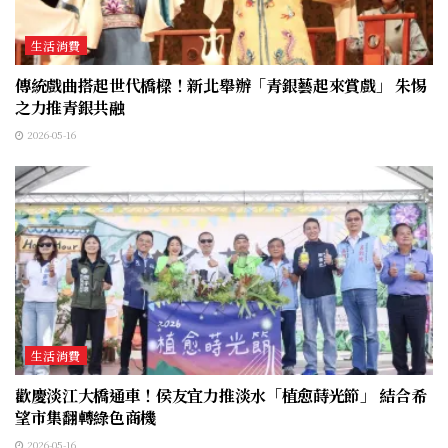
生活消費
傳統戲曲搭起世代橋樑！新北舉辦「青銀藝起來賞戲」 朱惕
之力推青銀共融
2026-05-16
生活消費
歡慶淡江大橋通車！侯友宜力推淡水「植愈蒔光節」 結合希
望市集翻轉綠色商機
2026-05-16