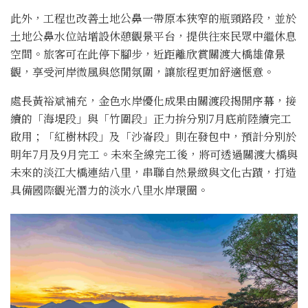
此外，工程也改善土地公鼻一帶原本狹窄的瓶頸路段，並於
土地公鼻水位站增設休憩觀景平台，提供往來民眾中繼休息
空間。旅客可在此停下腳步，近距離欣賞關渡大橋雄偉景
觀，享受河岸微風與悠閒氛圍，讓旅程更加舒適愜意。
處長黃裕斌補充，金色水岸優化成果由關渡段揭開序幕，接
續的「海堤段」與「竹圍段」正力拚分別7月底前陸續完工
啟用；「紅樹林段」及「沙崙段」則在發包中，預計分別於
明年7月及9月完工。未來全線完工後，將可透過關渡大橋與
未來的淡江大橋連結八里，串聯自然景緻與文化古蹟，打造
具備國際觀光潛力的淡水八里水岸環圈。