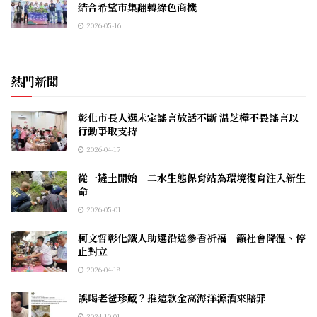
結合希望市集翻轉綠色商機
2026-05-16
熱門新聞
彰化市長人選未定謠言放話不斷 温芝樺不畏謠言以
行動爭取支持
2026-04-17
從一鏟土開始 二水生態保育站為環境復育注入新生
命
2026-05-01
柯文哲彰化鐵人助選沿途參香祈福 籲社會降溫、停
止對立
2026-04-18
誤喝老爸珍藏？推這款金高海洋源酒來賠罪
2024-10-01