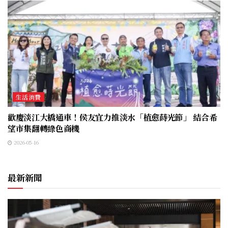
生活消費
歡慶淡江大橋通車！侯友宜力推淡水「植愈蒔光節」 結合希
望市集翻轉綠色商機
2026-05-16
最新新聞