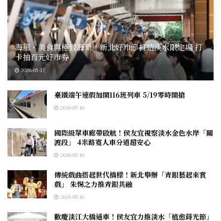
海風、美食與極致海景！新北好市節打造淡水限定場 打
卡抽百元好市券
2026-05-17
臺鐵端午連假加開116班列車 5/19零時開搶
2026-05-16
國際級單車廊帶啟航！侯友宜視察淡水金色水岸「關
渡段」 4米路寬人車分道超安心
2026-05-16
傳統戲曲搭起世代橋樑！新北舉辦「青銀藝起來賞
戲」 朱惕之力推青銀共融
2026-05-16
歡慶淡江大橋通車！侯友宜力推淡水「植愈蒔光節」