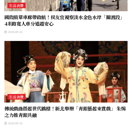
生活消費
國際級單車廊帶啟航！侯友宜視察淡水金色水岸「關渡段」
4米路寬人車分道超安心
2026-05-16
生活消費
傳統戲曲搭起世代橋樑！新北舉辦「青銀藝起來賞戲」 朱惕
之力推青銀共融
2026-05-16