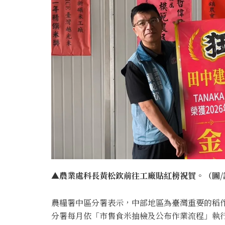
▲農業處科長黃松欽前往工廠貼紅榜祝賀。（圖/
農糧署中區分署表示，中部地區為臺灣重要的稻
分署每月依「市售食米抽檢及公布作業流程」執