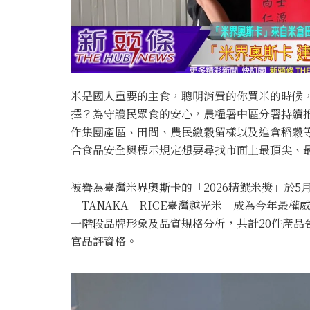
米是國人重要的主食，聰明消費的你買米的時候
擇？為守護民眾食的安心，農糧署中區分署持續
作集團產區、田間、農民繳穀留樣以及進倉稻穀
合食品安全與標示規定想要尋找市面上最頂尖、
被譽為臺灣米界奧斯卡的「2026精饌米獎」於
「TANAKA RICE臺灣越光米」成為今年最
一階段品牌形象及品質規格分析，共計20件產品晉
官品評資格。