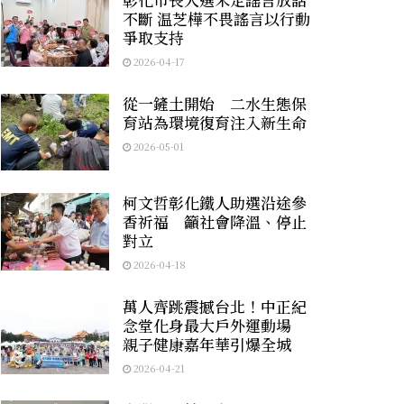
不斷 温芝樺不畏謠言以行動
爭取支持
2026-04-17
從一鏟土開始 二水生態保
育站為環境復育注入新生命
2026-05-01
柯文哲彰化鐵人助選沿途參
香祈福 籲社會降溫、停止
對立
2026-04-18
萬人齊跳震撼台北！中正紀
念堂化身最大戶外運動場
親子健康嘉年華引爆全城
2026-04-21