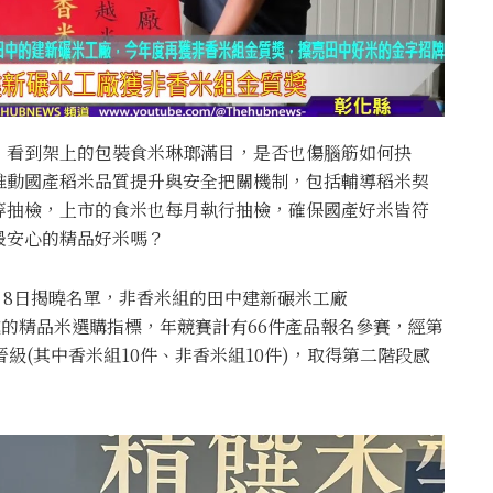
，看到架上的包裝食米琳瑯滿目，是否也傷腦筋如何抉
推動國產稻米品質提升與安全把關機制，包括輔導稻米契
等抽檢，上市的食米也每月執行抽檢，確保國產好米皆符
最安心的精品好米嗎？
5月8日揭曉名單，非香米組的田中建新碾米工廠
權威的精品米選購指標，年競賽計有66件產品報名參賽，經第
級(其中香米組10件、非香米組10件)，取得第二階段感