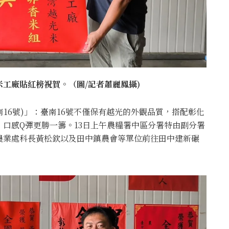
工廠貼紅榜祝賀。（圖/記者蕭麗鳳攝)
臺南16號)」：臺南16號不僅保有越光的外觀品質，搭配彰化
口感Q彈更勝一籌。13日上午農糧署中區分署特由副分署
農業處科長黃松欽以及田中鎮農會等單位前往田中建新碾