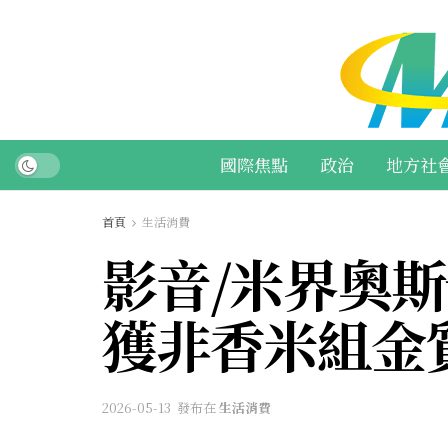
國際焦點
政治
地方社
首頁
生活消費
影音/米界奧斯
獲非香米組金
2026-05-13
發布在
生活消費