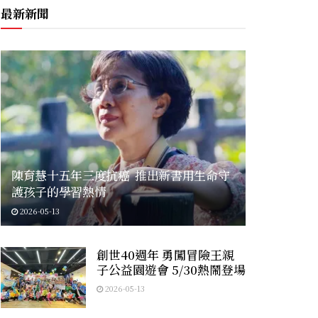
最新新聞
陳育慧十五年三度抗癌 推出新書用生命守
護孩子的學習熱情
2026-05-13
創世40週年 勇闖冒險王親
子公益園遊會 5/30熱鬧登場
2026-05-13