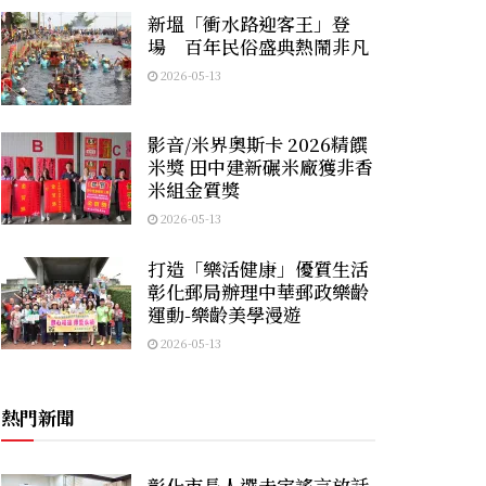
新塭「衝水路迎客王」登
場 百年民俗盛典熱鬧非凡
2026-05-13
影音/米界奧斯卡 2026精饌
米獎 田中建新碾米廠獲非香
米組金質獎
2026-05-13
打造「樂活健康」優質生活
彰化郵局辦理中華郵政樂齡
運動-樂齡美學漫遊
2026-05-13
熱門新聞
彰化市長人選未定謠言放話