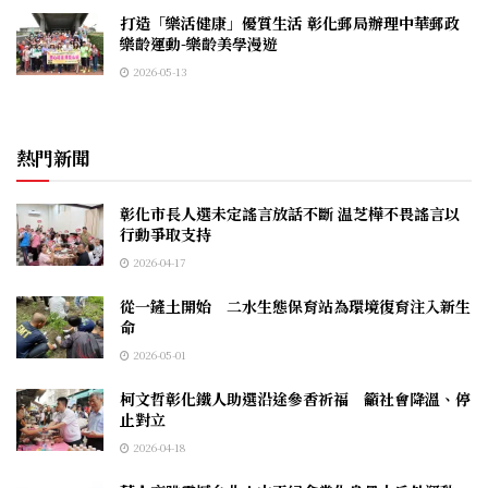
打造「樂活健康」優質生活 彰化郵局辦理中華郵政
樂齡運動-樂齡美學漫遊
2026-05-13
熱門新聞
彰化市長人選未定謠言放話不斷 温芝樺不畏謠言以
行動爭取支持
2026-04-17
從一鏟土開始 二水生態保育站為環境復育注入新生
命
2026-05-01
柯文哲彰化鐵人助選沿途參香祈福 籲社會降溫、停
止對立
2026-04-18