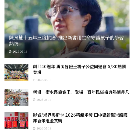
陳育慧十五年三度抗癌 推出新書用生命守護孩子的學習
熱情
2026-05-13
創世40週年 勇闖冒險王親子公益園遊會 5/30熱鬧
登場
2026-05-13
新塭「衝水路迎客王」登場 百年民俗盛典熱鬧非凡
2026-05-13
影音/米界奧斯卡 2026精饌米獎 田中建新碾米廠獲
非香米組金質獎
2026-05-13