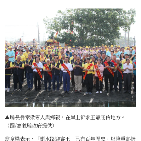
▲縣長翁章梁等人與鄉親，在岸上祈求王爺庇佑地方。
（圖/嘉義縣政府提供）
翁章梁表示，「衝水路迎客王」已有百年歷史，以隆重熱情