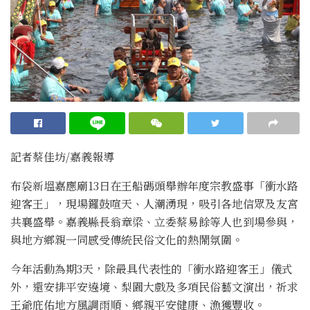
記者蔡佳坊/嘉義報導
布袋新塭嘉應廟13日在王船碼頭舉辦年度宗教盛事「衝水路
迎客王」，現場鑼鼓喧天、人潮湧現，吸引各地信眾及友宮
共襄盛舉。嘉義縣長翁章梁、立委蔡易餘等人也到場參與，
與地方鄉親一同感受傳統民俗文化的熱鬧氛圍。
今年活動為期3天，除最具代表性的「衝水路迎客王」儀式
外，還安排平安遶境、梨園大戲及多項民俗藝文演出，祈求
王爺庇佑地方風調雨順、鄉親平安健康、漁獲豐收。