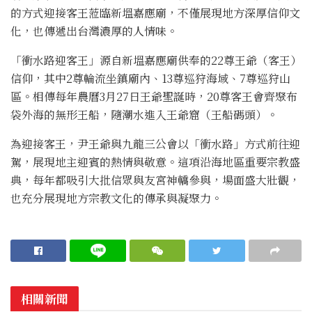
的方式迎接客王蒞臨新塭嘉應廟，不僅展現地方深厚信仰文
化，也傳遞出台灣濃厚的人情味。
「衝水路迎客王」源自新塭嘉應廟供奉的22尊王爺（客王）
信仰，其中2尊輪流坐鎮廟內、13尊巡狩海域、7尊巡狩山
區。相傳每年農曆3月27日王爺聖誕時，20尊客王會齊聚布
袋外海的無形王船，隨潮水進入王爺窟（王船碼頭）。
為迎接客王，尹王爺與九龍三公會以「衝水路」方式前往迎
駕，展現地主迎賓的熱情與敬意。這項沿海地區重要宗教盛
典，每年都吸引大批信眾與友宮神轎參與，場面盛大壯觀，
也充分展現地方宗教文化的傳承與凝聚力。
相關新聞