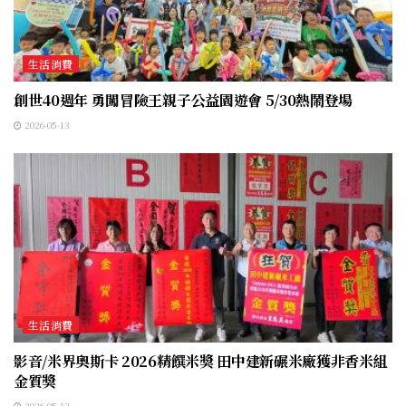
生活消費
創世40週年 勇闖冒險王親子公益園遊會 5/30熱鬧登場
2026-05-13
生活消費
影音/米界奧斯卡 2026精饌米獎 田中建新碾米廠獲非香米組
金質獎
2026-05-13