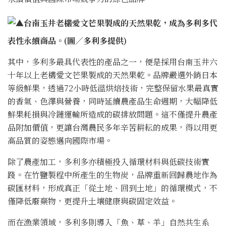
▲
台南玉井老欉愛文芒果製成的天然果乾，成為多利多代
表性永續商品
。(圖／多利多提供)
其中，多利多最具代表性的產品之一，便是採用台南玉井六
十年以上老欉愛文芒果製成的天然果乾。品牌嚴選外銷日本
等級鮮果，透過72小時低溫烘焙技術，完整保留水果最真實
的香氣、色澤與營養，同時延續農產品生命週期，大幅降低
鮮果耗損與冷鏈運輸所造成的碳排放問題。這不僅提升農產
品附加價值，更讓台灣農民多年辛苦耕耘的成果，得以用更
高品質的姿態邁向國際市場。
除了農產加工，多利多亦積極投入循環材料與低碳技術實
踐。在竹鹽製程中所產生的生物炭，品牌重新回歸農地作為
碳匯材料，形成真正「從土地、回到土地」的循環模式，不
僅降低廢棄物，更提升土壤健康與碳固定效益。
而在漁業領域，多利多則導入「魚、草、羊」自然共生系