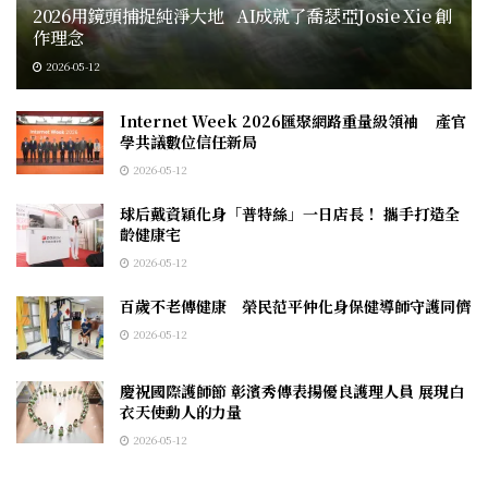
2026用鏡頭捕捉純淨大地 AI成就了喬瑟亞Josie Xie 創
作理念
2026-05-12
Internet Week 2026匯聚網路重量級領袖 產官
學共議數位信任新局
2026-05-12
球后戴資穎化身「普特絲」一日店長！ 攜手打造全
齡健康宅
2026-05-12
百歲不老傳健康 榮民范平仲化身保健導師守護同儕
2026-05-12
慶祝國際護師節 彰濱秀傳表揚優良護理人員 展現白
衣天使動人的力量
2026-05-12