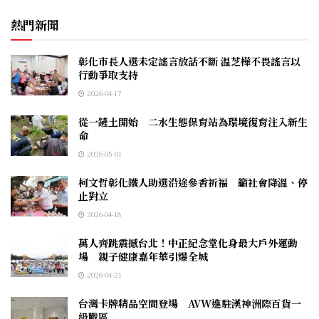
熱門新聞
彰化市長人選未定謠言放話不斷 温芝樺不畏謠言以
行動爭取支持
2026-04-17
從一鏟土開始 二水生態保育站為環境復育注入新生
命
2026-05-01
柯文哲彰化鐵人助選沿途參香祈福 籲社會降溫、停
止對立
2026-04-18
萬人齊跳震撼台北！中正紀念堂化身最大戶外運動
場 親子健康嘉年華引爆全城
2026-04-21
台灣卡牌精品空間登場 AVW進駐漢神洲際百貨一
級戰區