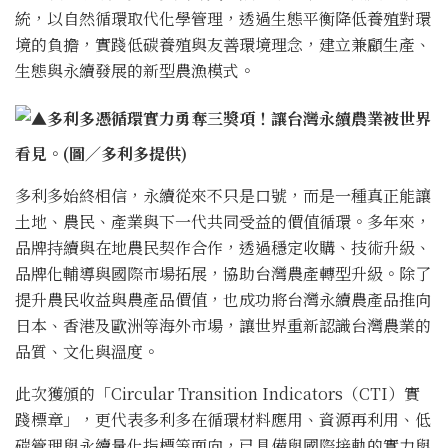
統，以自然循環取代化學管理，透過生態平衡降低養殖對環
境的負擔，實踐低碳養殖與友善環境理念，建立兼顧生產、
生態與永續發展的新型農漁模式。
▲
多利多憑循環實力勇奪三獎項！讓台灣永續農業被世界
看見
。(圖／多利多提供)
多利多始終相信，永續從來不只是口號，而是一種真正能讓
土地、農民、產業與下一代共同受益的價值循環。多年來，
品牌持續與在地農民契作合作，透過穩定收購、技術升級、
品牌化輔導與國際市場拓展，協助台灣農產轉型升級。除了
提升農民收益與農產品價值，也成功將台灣永續農產品推向
日本、香港及歐洲等海外市場，讓世界重新認識台灣農業的
品質、文化與溫度。
此次獲頒的「Circular Transition Indicators（CTI）實
踐標章」，更代表多利多在循環材料應用、資源再利用、低
碳管理與永續量化指標等面向，已具備與國際接軌的實力與