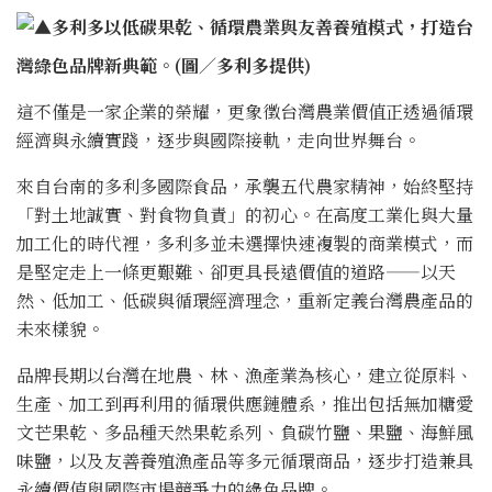
▲
多利多以低碳果乾、循環農業與友善養殖模式，打造台
灣綠色品牌新典範
。(圖／多利多提供)
這不僅是一家企業的榮耀，更象徵台灣農業價值正透過循環
經濟與永續實踐，逐步與國際接軌，走向世界舞台。
來自台南的多利多國際食品，承襲五代農家精神，始終堅持
「對土地誠實、對食物負責」的初心。在高度工業化與大量
加工化的時代裡，多利多並未選擇快速複製的商業模式，而
是堅定走上一條更艱難、卻更具長遠價值的道路——以天
然、低加工、低碳與循環經濟理念，重新定義台灣農產品的
未來樣貌。
品牌長期以台灣在地農、林、漁產業為核心，建立從原料、
生產、加工到再利用的循環供應鏈體系，推出包括無加糖愛
文芒果乾、多品種天然果乾系列、負碳竹鹽、果鹽、海鮮風
味鹽，以及友善養殖漁產品等多元循環商品，逐步打造兼具
永續價值與國際市場競爭力的綠色品牌。