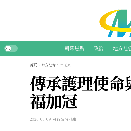
國際焦點
政治
地方社
首頁
地方社會
宜花東
傳承護理使命
福加冠
2026-05-09
發布在
宜花東