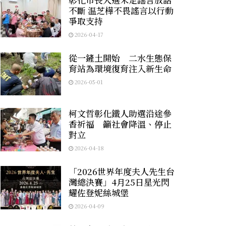
不斷 温芝樺不畏謠言以行動
爭取支持
2026-04-17
從一鏟土開始 二水生態保
育站為環境復育注入新生命
2026-05-01
柯文哲彰化鐵人助選沿途參
香祈福 籲社會降溫、停止
對立
2026-04-18
「2026世界年度夫人先生台
灣總決賽」4月25日星光閃
耀佐登妮絲城堡
2026-04-09