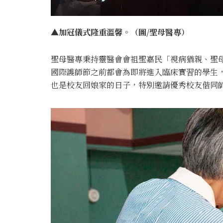
▲加冠儀式隆重溫馨。（圖/聖母醫專）
聖母醫專秉持靈醫會會祖聖嘉民「視病猶親、聖
國際護師節之前都會為即將進入臨床實習的學生，
也是校友回娘家的日子，特別邀請優秀校友偕同