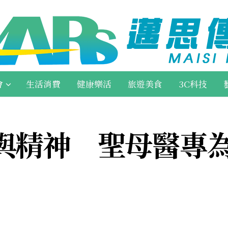
會
生活消費
健康樂活
旅遊美食
3C科技
與精神 聖母醫專