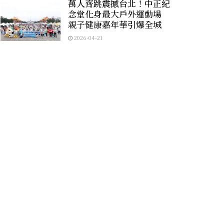
萬人齊跳震撼台北！中正紀
念堂化身最大戶外運動場
親子健康嘉年華引爆全城
2026-04-21