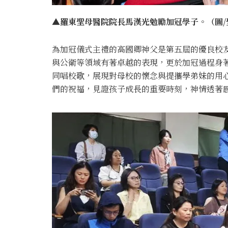
▲羅東聖母醫院院長馬漢光勉勵加冠學子。（圖/
為加冠儀式主禮的高國卿神父是第五屆的優良校
與公衛等領域有著卓越的表現，更於加冠過程身
同唱校歌，展現對母校的懷念與提攜學弟妹的用
們的祝福，見證孩子成長的重要時刻，神情透著