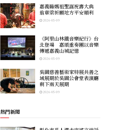
嘉義縣媽祖聖誕祝壽大典
翁章梁祈願地方平安順利
2026-05-09
《阿里山林鐵音樂紀行》台
北登場 嘉頌重奏團以音樂
傳遞嘉義山城記憶
2026-05-09
吳園慈善藝術家特展共善之
域展期於吳園公會堂表演廳
剩下兩天展期
2026-05-09
熱門新聞
彰化市長人選未定謠言放話