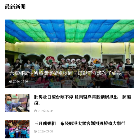
最新新聞
六腳鄉衛生所將關懷帶進校園 母親節守護孩子成長
2026-05-08
壯男赴日返台咳不停 員榮醫靠電腦斷層揪出「肺膿
瘍」
2026-05-08
三月瘋媽祖 布袋魍港太聖宮媽祖遶境盛大舉行
2026-05-08