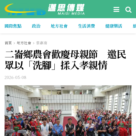
國際焦點
政治
地方社會
生活消費
健康樂活
首頁
地方社會
雲嘉南
二崙鄉農會歡慶母親節 邀民
眾以「洗腳」揉入孝親情
2026-05-08