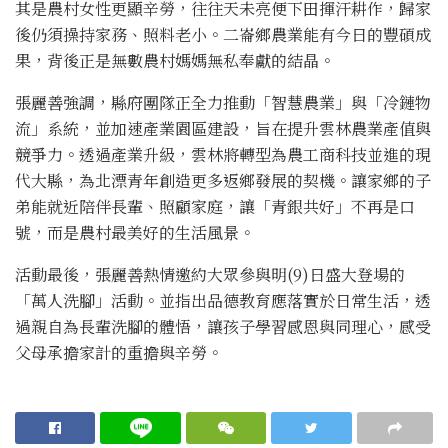
其是農村女性更顯辛勞，往往天未亮便下田揮汗耕作，歸家
後仍須操持家務、照料老小。二崙鄉農業能有今日的豐碩成
果，背後正是無數農村媽媽無私奉獻的結晶。
張麗善強調，縣府團隊正全力推動「智慧農業」與「冷鏈物
流」系統，並加速產業園區建設，旨在提升雲林農業產值與
競爭力。透過產業升級，雲林將轉型為農工商科技並進的現
代大縣，為北漂青年創造更多返鄉發展的契機。讓家鄉的子
弟能就近陪伴長輩、照顧家庭，讓「青銀共好」不再是口
號，而是農村最美好的生活風景。
活動最後，張麗善熱情邀約大眾參與明(9)日盛大登場的
「萬人洗腳」活動。並指出品德教育應落實於日常生活，透
過親自為長輩洗腳的體悟，讓孩子學習感恩與同理心，感受
父母承擔家計的重擔與辛勞。