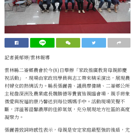
記者黃郁婷/雲林報導
雲林縣二崙鄉農會於今(8)日舉辦「家政推廣教育母親節慶
祝活動」，現場由家政班學員與志工帶來精采演出，展現農
村婦女的熱情活力。縣長張麗善、議員廖偉晴、二崙鄉公所
主秘詹深洲及農業處長魏勝德等貴賓皆親臨會場，親手將象
徵愛與祝福的康乃馨送到每位媽媽手中。活動現場笑聲不
斷，洋溢著溫馨濃厚的佳節氣氛，充分展現地方社區的高度
凝聚力。
張麗善致詞時感性表示，母親是安定家庭最堅強的後盾，尤