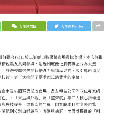
分享到微信
分享到Twitter
質評鑑今(8)日於二崙鄉自強果菜市場震撼登場。本次評鑑
鎮精銳農友共同參與，透過制度優化將賽事區分為大型
別。評選標準聚焦於栽培實力與精品果質，吸引縣內頂尖
理技術，更正式拉開了夏季西瓜消費季的序幕。
含台南及桃園區農業改良場、農友種苗公司等四位專家組
肉色」、「果型與外觀」及「整齊度」等四大核心指標進
宜與農技提升，果實型態勻稱、肉質脆甜且甜度表現驚
妙蘭組則分別由鍾麗珠、廖進興摘冠，而最受矚目的「叫