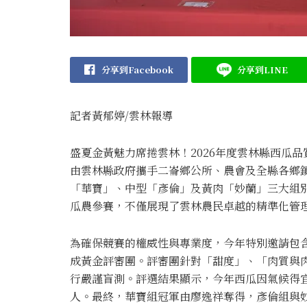
分享到Facebook
分享到LINE
記者黃郁婷/雲林報導
盛夏金黃魅力席捲雲林！2026年度雲林縣西瓜品
由雲林縣政府攜手二崙鄉公所、農會及全縣各鄉
「華寶」、中型「彥倫」及黃肉「妙蘭」三大組
瓜農參賽，不僅展現了雲林農民卓越的精準化管
為確保競賽的權威性與專業度，今年特別邀請包
成黃金評審團。評審團針對「甜度」、「肉質與
行嚴謹盲測。評選結果顯示，今年西瓜因氣候得
人。最終，華寶組冠軍由廖逸祥奪得，彥倫組與