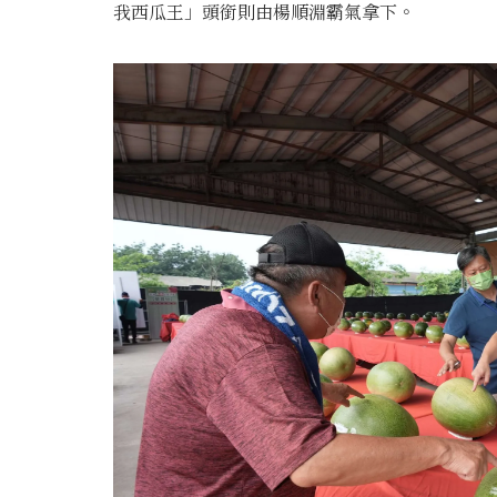
我西瓜王」頭銜則由楊順淵霸氣拿下。