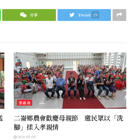
分享
Tweet
19
雲嘉南
鑑
二崙鄉農會歡慶母親節 邀民眾以「洗
腳」揉入孝親情
2026-05-08