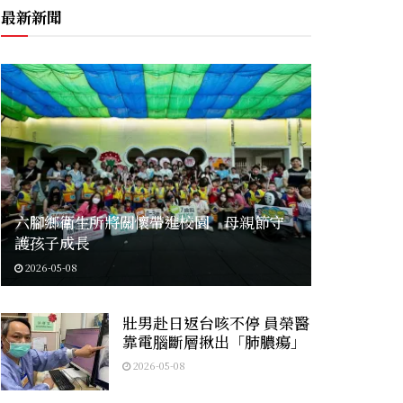
最新新聞
六腳鄉衛生所將關懷帶進校園 母親節守
護孩子成長
2026-05-08
壯男赴日返台咳不停 員榮醫
靠電腦斷層揪出「肺膿瘍」
2026-05-08