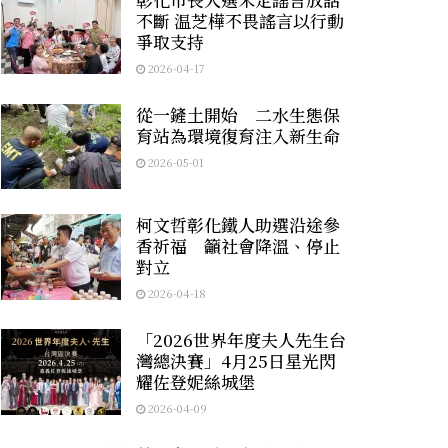
不斷 温芝樺不畏謠言以行動
爭取支持
2026-04-17
從一鏟土開始 二水生態保
育站為環境復育注入新生命
2026-05-01
柯文哲彰化鐵人助選沿途參
香祈福 籲社會降溫、停止
對立
2026-04-18
「2026世界年度夫人先生台
灣總決賽」4月25日星光閃
耀佐登妮絲城堡
2026-04-09