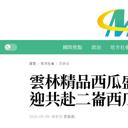
國際焦點
政治
地方社
首頁
地方社會
雲嘉南
雲林精品西瓜盛
迎共赴二崙西
2026-05-08
發布在
雲嘉南