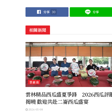
分享
30
分享
相關新聞
雲嘉南
雲林精品西瓜盛夏爭鋒 2026西瓜評
揭曉 歡迎共赴二崙西瓜盛宴
2026-05-08