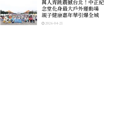
萬人齊跳震撼台北！中正紀
念堂化身最大戶外運動場
親子健康嘉年華引爆全城
2026-04-21