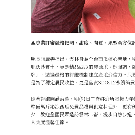
▲專業評審嚴格把關，甜度、肉質、果型全方位評
縣長張麗善指出，雲林身為全台西瓜核心產地，種
肥沃沙質土，更是精品西瓜的發源地。她強調，
牌」，透過嚴格的評鑑機制建立產地公信力。只
是為了穩定農民收益，更是落實SDGs12永續
隨著評鑑圓滿落幕，明(9)日二崙鄉公所將接力舉
準備萬斤沁涼西瓜免費品嚐與創意料理外，更有舞
夕，歡迎全國民眾造訪雲林二崙，漫步自然步道
人共度溫馨佳節。