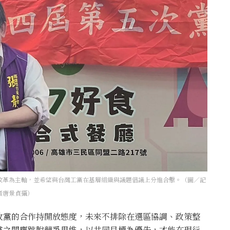
改革為主軸，並希望與台灣工黨在基層組織與議題倡議上分進合擊。（圖／記
者唐景貞攝）
政黨的合作持開放態度，未來不排除在選區協調、政策整
黨之間應跳脫競爭思維，以共同目標為優先，才能在現行