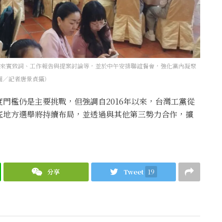
蓋來賓致詞、工作報告與提案討論等，並於中午安排聯誼餐會，強化黨內凝聚
圖／記者唐景貞攝）
門檻仍是主要挑戰，但強調自2016年以來，台灣工黨從
底地方選舉將持續布局，並透過與其他第三勢力合作，擴
分享
Tweet
19