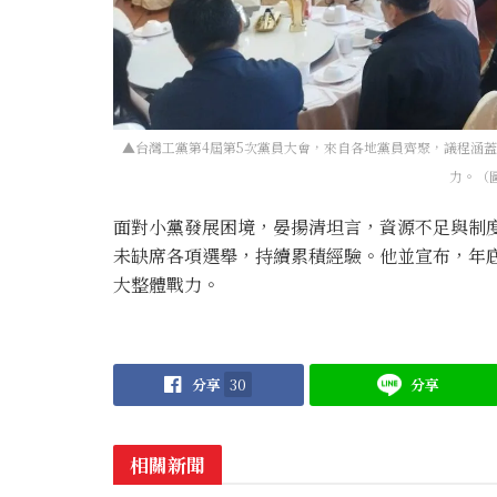
▲台灣工黨第4屆第5次黨員大會，來自各地黨員齊聚，議程涵
力。（
面對小黨發展困境，晏揚清坦言，資源不足與制度
未缺席各項選舉，持續累積經驗。他並宣布，年
大整體戰力。
分享
30
分享
相關新聞