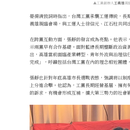
▲工黨創辦人
王義雄
親
晏揚清致詞時指出，台灣工黨承襲工運傳統，長
義雄
親臨會場，與工運人士
徐信元
、
江石柱
共同
在跨黨互動方面，張靜的發言成為亮點。他表示
示兩黨早有合作基礎。面對藍綠長期壟斷政治資
出，高雄當前面臨產業轉型、青年外流與治理信
完成」，呼籲包括台灣工黨在內的理念相近團體
張靜也針對年底高雄市長選戰表態，強調將以制
上分進合擊。他認為，工黨長期經營基層、擁有
的訴求，有機會形成互補，擴大第三勢力的社會