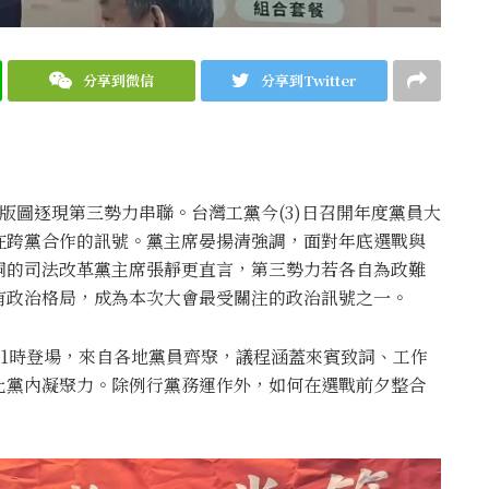
分享到微信
分享到Twitter
版圖逐現第三勢力串聯。台灣工黨今(3)日召開年度黨員大
在跨黨合作的訊號。黨主席
晏揚清
強調，面對年底選戰與
詞的司法改革黨主席
張靜
更直言，第三勢力若各自為政難
有政治格局，成為本次大會最受關注的政治訊號之一。
11時登場，來自各地黨員齊聚，議程涵蓋來賓致詞、工作
化黨內凝聚力。除例行黨務運作外，如何在選戰前夕整合