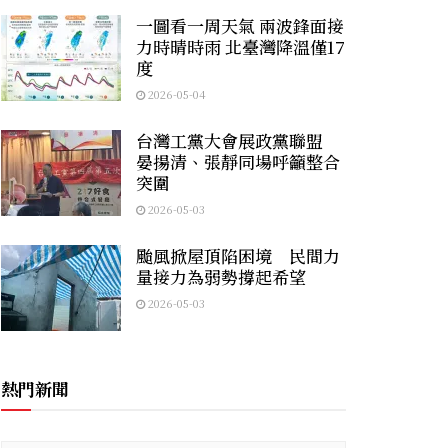
一圖看一周天氣 兩波鋒面接
力時晴時雨 北臺灣降溫僅17
度
2026-05-04
台灣工黨大會展政黨聯盟
晏揚清、張靜同場呼籲整合
突圍
2026-05-03
颱風掀屋頂陷困境 民間力
量接力為弱勢撐起希望
2026-05-03
熱門新聞