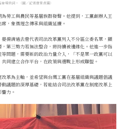
臨會場致詞。（圖／記者唐景貞攝）
期為勞工與農民等基層族群發聲。他提到，工黨創辦人
王
出席，象徵理念傳承與組織延續。
，晏揚清過去曾代表司法改革黨列入不分區立委名單，顯
源，第三勢力若無法整合，將持續被邊緣化。他進一步指
任等問題，需要新的政治力量介入，「不是單一政黨可以
，共同建立合作平台，在政策與選戰上形成聯盟。
度改革為主軸，並希望與台灣工黨在基層組織與議題倡議
勞動議題的深厚基礎，若能結合司法改革黨在制度改革上
影響力。