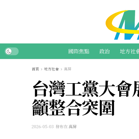
國際焦點
政治
地方社
首頁
地方社會
高屏
台灣工黨大會
籲整合突圍
2026-05-03
發布在
高屏