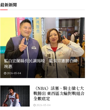
最新新聞
藍白宜蘭縣長民調揭曉 藍吳宗憲勝白陳
琬惠
2026-05-04
《NBA》活塞、騎士搶七大
戰勝出 東西區次輪對戰組合
全數底定
2026-05-04