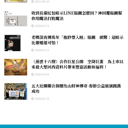
2023-09-10
收到長輩紅包暗示LINE貼圖怎麼回？神回覆貼圖幫
你用魔法打敗魔法
2026-02-13
老媽深夜傳馬年「抱鈔票入睡」貼圖 網驚：這暗示
比催婚還可怕！
2026-02-13
《燕雲十六聲》合作巨星公開 空降巨蛋 為上市以
來最大型河西資料片帶來豐富活動和福利！
2026-03-04
五大社團聯合捐贈及山財神傳奇-春節公益展演圓滿
成功
2026-02-25