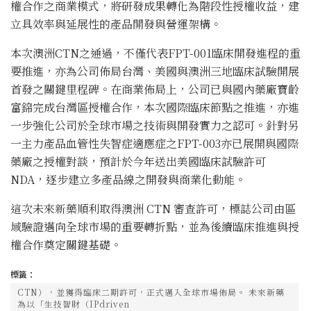
權合作之商業模式，將研發成果轉化為階段性授權收益，建
立具效率與延展性的產品開發與營運架構。
本次澳洲CTN之通過，不僅代表FPT-001臨床開發進程的重
要推進，亦為公司佈局台灣、美國與澳洲三地臨床試驗開展
首發之關鍵里程碑。在商業佈局上，公司已與國內藥廠寶齡
富錦完成台灣區授權合作，本次國際臨床節點之推進，亦進
一步強化公司於全球市場之技術與開發實力之認可。針對另
一主力產品血管性失智症適應症之FPT-003亦已展開與國際
藥廠之授權對談，預計於今年送出美國臨床試驗許可
NDA，逐步建立多產品線之開發與商業化動能。
這次未來新藥順利取得澳洲 CTN 審查許可，標誌公司由區
域驗證邁向全球市場的重要轉折點，並為後續臨床推進與授
權合作奠定關鍵基礎。
標籤：
CTN），並獲得臨床二期許可，正式邁入全球市場佈局。 未來新藥
為以「生技智財（IPdriven