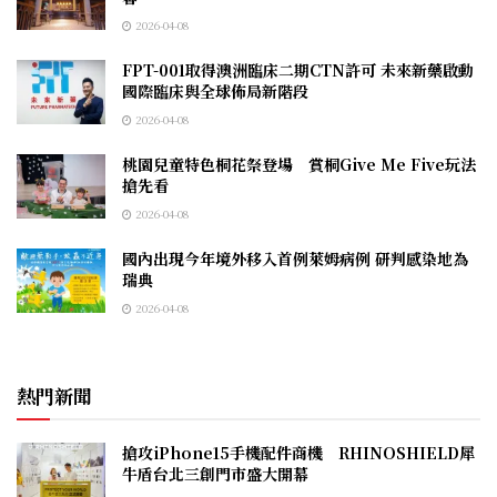
2026-04-08
FPT-001取得澳洲臨床二期CTN許可 未來新藥啟動
國際臨床與全球佈局新階段
2026-04-08
桃園兒童特色桐花祭登場 賞桐Give Me Five玩法
搶先看
2026-04-08
國內出現今年境外移入首例萊姆病例 研判感染地為
瑞典
2026-04-08
熱門新聞
搶攻iPhone15手機配件商機 RHINOSHIELD犀
牛盾台北三創門市盛大開幕