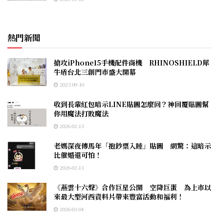
熱門新聞
搶攻iPhone15手機配件商機 RHINOSHIELD犀
牛盾台北三創門市盛大開幕
2023-09-10
收到長輩紅包暗示LINE貼圖怎麼回？神回覆貼圖幫
你用魔法打敗魔法
2026-02-13
老媽深夜傳馬年「抱鈔票入睡」貼圖 網驚：這暗示
比催婚還可怕！
2026-02-13
《燕雲十六聲》合作巨星公開 空降巨蛋 為上市以
來最大型河西資料片帶來豐富活動和福利！
2026-03-04