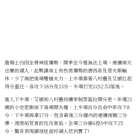
詹姆士仍因坐骨神經傷勢，開季至今還無法上場。連續兩天
出賽的湖人，此戰讓身上有些微傷勢的唐西奇及里夫斯輪
休。少了兩把後場雙槍火力，上半場靠著八村壘及艾頓扛起
得分重任，各攻下18分及13分，半場打完以52:53落後。
進入下半場，艾頓和八村壘持續宰制禁區拉開分差。年僅21
歲的小史密斯接下後場開火權，上半場百分百命中率攻下8
分，下半場再拿17分，包含最後三分鐘內的連續兩顆三分
彈，澆熄拓荒者的反攻氣焰。全場三分線6投5中攻下25
分，驚奇表現讓球迷直呼湖人挖到寶了!