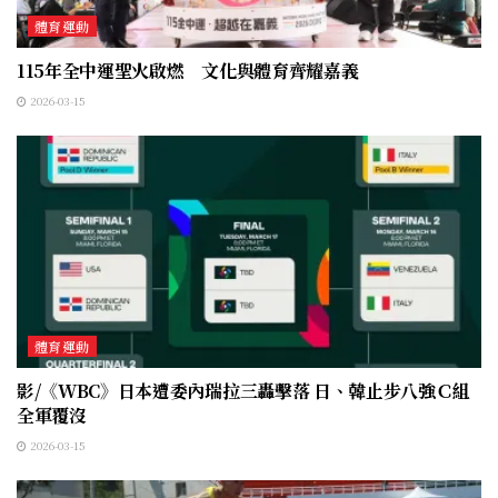
體育運動
115年全中運聖火啟燃 文化與體育齊耀嘉義
2026-03-15
體育運動
影/《WBC》日本遭委內瑞拉三轟擊落 日、韓止步八強Ｃ組
全軍覆沒
2026-03-15