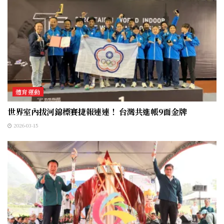
體育運動
世界室內拔河錦標賽捷報連連！ 台灣共進帳9面金牌
2026-03-15