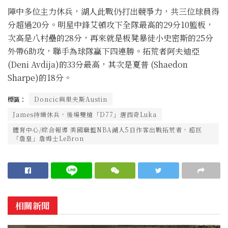
陣中多位主力休兵，湖人此戰仍打出競爭力，共三位球員得
分超過20分。明星中鋒艾頓攻下全隊最高的29分10籃板，
次高是八村壘的28分，再來就是板凳暴徒小史密斯的25分
外帶6助攻，聯手為球隊贏下四連勝。拓荒者阿夫迪亞
(Deni Avdija)的33分最高，其次是夏普 (Shaedon
Sharpe)的18分。
標籤：
Doncic與里夫斯Austin
James持續休兵，後場雙槍「D77」唐西奇Luka
體育中心/綜合報導 美國職籃NBA湖人5日作客出戰拓荒者，超巨
「詹皇」詹姆士LeBron
相關新聞