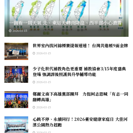
一圖看一周天氣 北、東這天轉雨降溫、西半部小心濃霧
2026-03-15
世界室內拔河錦標賽捷報連連！ 台灣共進帳9面金牌
2026-03-15
少子化世代補教角色更重要 補教協會3/15年度盛典
登場 強調課後照護與升學輔導功能
2026-03-15
鄭麗文南下高雄黨部團拜 力挺柯志恩喊「有志一同
翻轉高雄」
2026-03-15
心跳不停、永續同行！2026臺安健康家庭日 大佳河
濱公園熱力起跑
2026-03-15