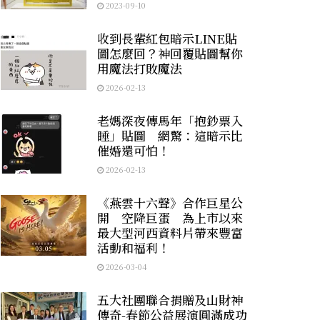
2023-09-10
收到長輩紅包暗示LINE貼
圖怎麼回？神回覆貼圖幫你
用魔法打敗魔法
2026-02-13
老媽深夜傳馬年「抱鈔票入
睡」貼圖 網驚：這暗示比
催婚還可怕！
2026-02-13
《燕雲十六聲》合作巨星公
開 空降巨蛋 為上市以來
最大型河西資料片帶來豐富
活動和福利！
2026-03-04
五大社團聯合捐贈及山財神
傳奇-春節公益展演圓滿成功