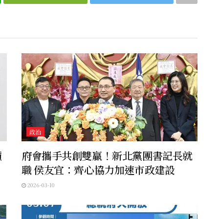
政治
籲
府會攜手共創雙贏！新北黨團書記長就
職 侯友宜：齊心協力加速市政建設
2026-03-10