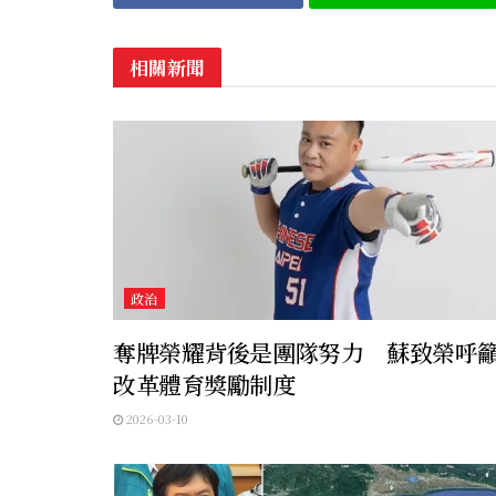
相關新聞
政治
奪牌榮耀背後是團隊努力 蘇致榮呼
改革體育獎勵制度
2026-03-10