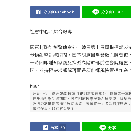
分享到Facebook
分享到LINE
社會中心／綜合報導
國軍打靶訓練驚傳意外！陸軍第十軍團指揮部表示
步槍射擊訓練期間，因不明原因擊發致左臉受傷
一時間即通知家屬及指派高階幹部前往醫院處置
因，並持恆要求部隊落實各項訓練風險管控作為
標籤：
社會中心／綜合報導 國軍打靶訓練驚傳意外！陸軍第十軍團
行步槍射擊訓練期間，因不明原因擊發致左臉受傷，經緊
及指派高階幹部前往醫院處置，後續將全力協助醫療照護
管控作為，以維官兵安全。
分享
30
分享