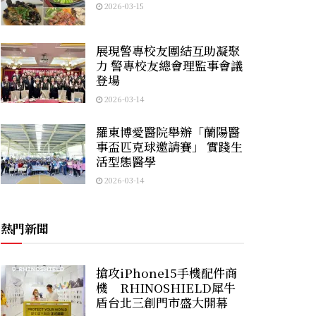
2026-03-15
展現警專校友團結互助凝聚
力 警專校友總會理監事會議
登場
2026-03-14
羅東博愛醫院舉辦「蘭陽醫
事盃匹克球邀請賽」 實踐生
活型態醫學
2026-03-14
熱門新聞
搶攻iPhone15手機配件商
機 RHINOSHIELD犀牛
盾台北三創門市盛大開幕