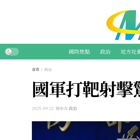
國際焦點
政治
地方社
首頁
政治
國軍打靶射擊
2025-09-22
發布在
政治