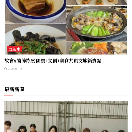
宜花東
故宮x蘭博特展 國寶+文創+美食共創文旅新賣點
2026-03-15
最新新聞