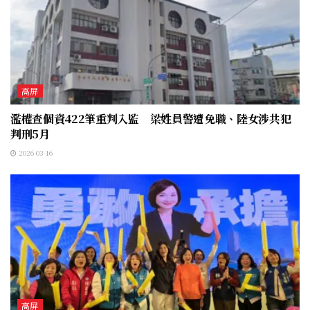
高屏
濫權查個資422筆重判入監 梁姓員警遭免職、陸女涉共犯
判刑5月
2026-03-16
高屏