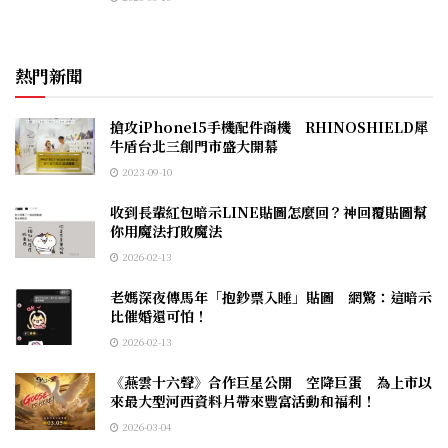
熱門新聞
搶攻iPhone15手機配件商機 RHINOSHIELD犀
牛盾台北三創門市盛大開幕
2023-09-10
收到長輩紅包暗示LINE貼圖怎麼回？神回覆貼圖幫
你用魔法打敗魔法
2026-02-13
老媽深夜傳馬年「抱鈔票入睡」貼圖 網驚：這暗示
比催婚還可怕！
2026-02-13
《燕雲十六聲》合作巨星公開 空降巨蛋 為上市以
來最大型河西資料片帶來豐富活動和福利！
2026-03-04