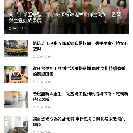
安平工業區樂豐工業工廠頂樓辦理樂齡師生陶笛、豎琴
與空靈鼓成果展
2026-03-16
遠雄志工挺進五峰原鄉修繕校園 攜手學童打造安心
空間
2026-03-16
從日常提神工具到生活風格選擇 咖啡文化持續擴張
的關鍵因素
2026-03-16
老屋翻新與重生：從基礎工程到風格與設計，定義新
時代居所
2026-03-16
讓自然光成為設計元素 重新思考日照與居家裝潢的
關係
2026-03-16