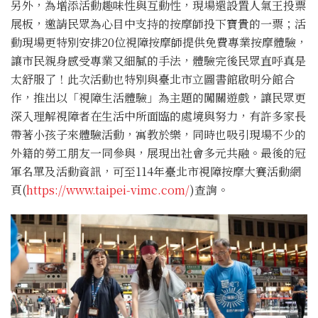
另外，為增添活動趣味性與互動性，現場還設置人氣王投票
展板，邀請民眾為心目中支持的按摩師投下寶貴的一票；活
動現場更特別安排20位視障按摩師提供免費專業按摩體驗，
讓市民親身感受專業又細膩的手法，體驗完後民眾直呼真是
太舒服了！此次活動也特別與臺北市立圖書館啟明分館合
作，推出以「視障生活體驗」為主題的闖關遊戲，讓民眾更
深入理解視障者在生活中所面臨的處境與努力，有許多家長
帶著小孩子來體驗活動，寓教於樂，同時也吸引現場不少的
外籍的勞工朋友一同參與，展現出社會多元共融。最後的冠
軍名單及活動資訊，可至114年臺北市視障按摩大賽活動網
頁(
https://www.taipei-vimc.com/
)查詢。