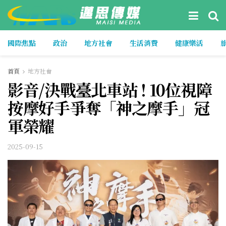
國際焦點
政治
地方社會
生活消費
健康樂活
首頁
地方社會
影音/決戰臺北車站 ! 10位視障
按摩好手爭奪「神之摩手」冠
軍榮耀
2025-09-15