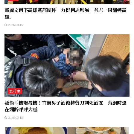
鄭麗文南下高雄黨部團拜 力挺柯志恩喊「有志一同翻轉高
雄」
2026-03-15
宜花東
疑偷耳機爆殺機！宜蘭男子酒後持剪刀刺死酒友 落網時還
在爛醉呼呼大睡
2026-03-15