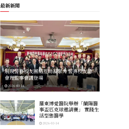
最新新聞
展現警專校友團結互助凝聚力 警專校友總
會理監事會議登場
2026-03-14
羅東博愛醫院舉辦「蘭陽醫
事盃匹克球邀請賽」 實踐生
活型態醫學
2026-03-14