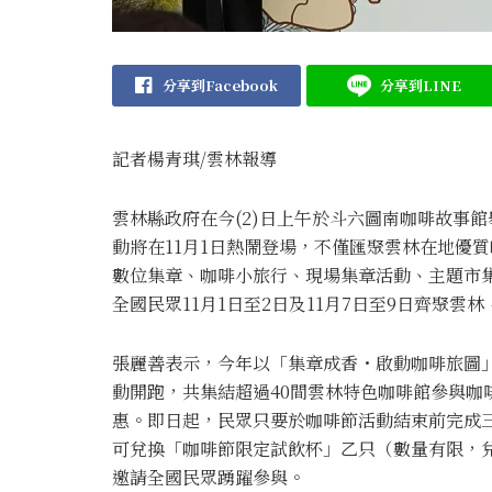
分享到Facebook
分享到LINE
記者楊青琪/雲林報導
雲林縣政府在今(2)日上午於斗六圖南咖啡故事館
動將在11月1日熱鬧登場，不僅匯聚雲林在地優
數位集章、咖啡小旅行、現場集章活動、主題市集
全國民眾11月1日至2日及11月7日至9日齊聚雲
張麗善表示，今年以「集章成香・啟動咖啡旅圖」
動開跑，共集結超過40間雲林特色咖啡館參與咖
惠。即日起，民眾只要於咖啡節活動結束前完成
可兌換「咖啡節限定試飲杯」乙只（數量有限，
邀請全國民眾踴躍參與。