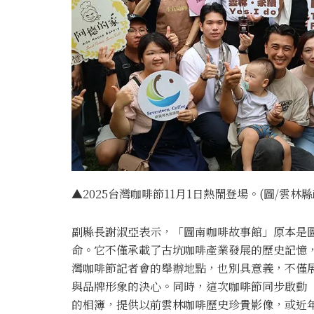
▲2025台灣咖啡節11月1日熱鬧登場。(圖/雲林
副縣長謝淑亞表示，「圖南咖啡故事館」原本是
命。它不僅承載了古坑咖啡產業發展的歷史記憶，
灣咖啡節記者會的舉辦地點，也別具意義，不僅
與品牌形象的決心。同時，這次咖啡節同步啟動
的相簿，提供以前雲林咖啡歷史珍貴影像，或近