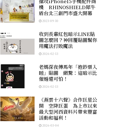
搶攻iPhone15手機配件商
機 RHINOSHIELD犀牛
盾台北三創門市盛大開幕
2023-09-10
收到長輩紅包暗示LINE貼
圖怎麼回？神回覆貼圖幫你
用魔法打敗魔法
2026-02-13
老媽深夜傳馬年「抱鈔票入
睡」貼圖 網驚：這暗示比
催婚還可怕！
2026-02-13
《燕雲十六聲》合作巨星公
開 空降巨蛋 為上市以來
最大型河西資料片帶來豐富
活動和福利！
2026-03-04