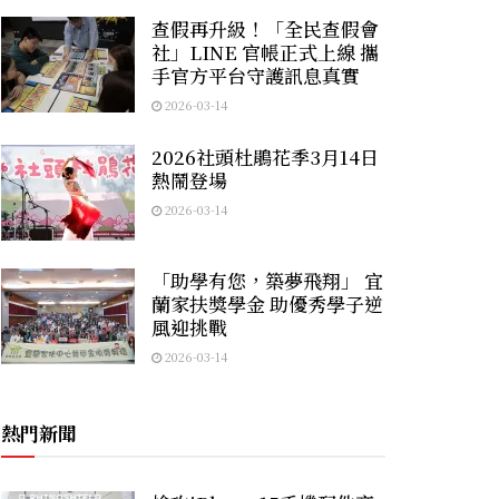
查假再升級！「全民查假會
社」LINE 官帳正式上線 攜
手官方平台守護訊息真實
2026-03-14
2026社頭杜鵑花季3月14日
熱鬧登場
2026-03-14
「助學有您，築夢飛翔」 宜
蘭家扶獎學金 助優秀學子逆
風迎挑戰
2026-03-14
熱門新聞