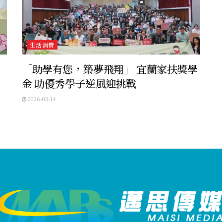
生活消費
「助學有您，築夢飛翔」 宜蘭家扶獎學
金 助優秀學子逆風迎挑戰
2026-03-14