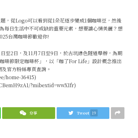
為主題，從Logo可以看到從1朵花逐步變成1個咖啡豆，然後
成為每日生活中不可或缺的重要元素，想要讓心情美麗？想
25台灣咖啡節歡迎你!
1日至2日，及11月7日至9日，於古坑綠色隧道舉辦，為期
啡節限定咖啡杯」，以「咖了For Life」設計概念推出
網及官方粉絲專頁查詢。
ee/home-36415)
CBemH9zA1/?mibextid=wwXIfr)
分享
Tweet
19