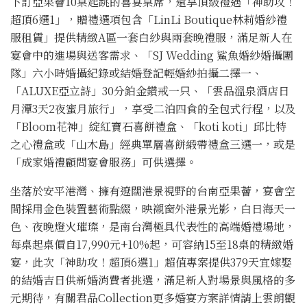
下訂亞果薈10桌起跳的喜宴桌席，還享頂級禮遇「神助攻！
超頂6選1」，贈禮選項包含「LinLi Boutique林莉婚紗禮
服租賃」提供精緻A區一套白紗與兩套晚禮服，滿足新人在
宴會中的進場與送客需求、「SJ Wedding 鯊魚婚紗婚攝團
隊」六小時婚攝紀錄或結婚登記輕婚紗拍攝二擇一、
「ALUXE亞立詩」30分鉑金鑽戒一只、「雲品溫泉酒店日
月潭3天2夜蜜月旅行」，享受二泊四食的全包式行程，以及
「Bloom花神」綻紅寶石喜餅禮盒、「koti koti」邱比特
之心禮盒或「山木島」經典單層喜餅緞帶禮盒三選一，或是
「成家婚禮顧問宴會服務」可供選擇。
坐落於安平港灣、擁有遼闊港景視野的台南亞果薈，宴會空
間採用金色裝置藝術點綴，映襯窗外港景光影，白日海天一
色、夜晚燈火璀璨，是南台灣極具代表性的高端婚禮場地，
每桌起桌價自17,990元+10%起，可容納15至18桌的精緻婚
宴，此次「神助攻！超頂6選1」超值專案提供379天宜嫁娶
的結婚吉日供新婚消費者挑選，滿足新人對場景與風格的多
元期待，有關君品Collection更多婚宴方案詳情請上雲朗觀