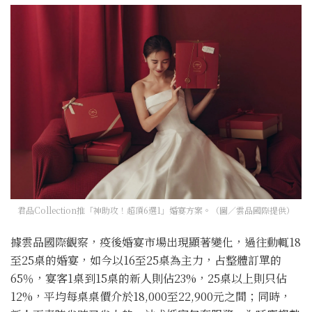
君品Collection推「神助攻！超頂6選1」婚宴方案。（圖／雲品國際提供）
據雲品國際觀察，疫後婚宴市場出現顯著變化，過往動輒18
至25桌的婚宴，如今以16至25桌為主力，占整體訂單的
65％，宴客1桌到15桌的新人則佔23%，25桌以上則只佔
12%，平均每桌桌價介於18,000至22,900元之間；同時，