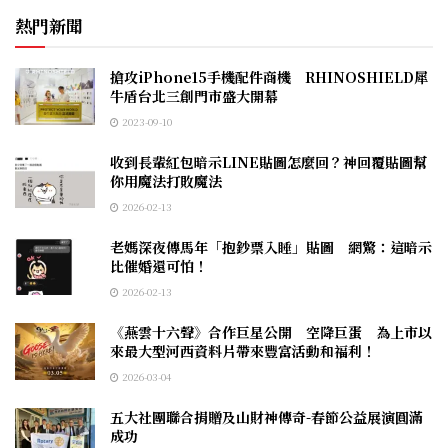
熱門新聞
搶攻iPhone15手機配件商機 RHINOSHIELD犀
牛盾台北三創門市盛大開幕
2023-09-10
收到長輩紅包暗示LINE貼圖怎麼回？神回覆貼圖幫
你用魔法打敗魔法
2026-02-13
老媽深夜傳馬年「抱鈔票入睡」貼圖 網驚：這暗示
比催婚還可怕！
2026-02-13
《燕雲十六聲》合作巨星公開 空降巨蛋 為上市以
來最大型河西資料片帶來豐富活動和福利！
2026-03-04
五大社團聯合捐贈及山財神傳奇-春節公益展演圓滿
成功