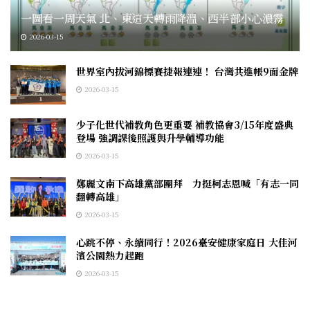
一圖看一周天氣 北、東這天轉雨降溫、西半部小心濃霧
2026-03-15
世界室內拔河錦標賽捷報連連！ 台灣共進帳9面金牌
2026-03-15
少子化世代補教角色更重要 補教協會3/15年度盛典
登場 強調課後照護與升學輔導功能
2026-03-15
鄭麗文南下高雄黨部團拜 力挺柯志恩喊「有志一同
翻轉高雄」
2026-03-15
心跳不停、永續同行！2026臺安健康家庭日 大佳河
濱公園熱力起跑
2026-03-15