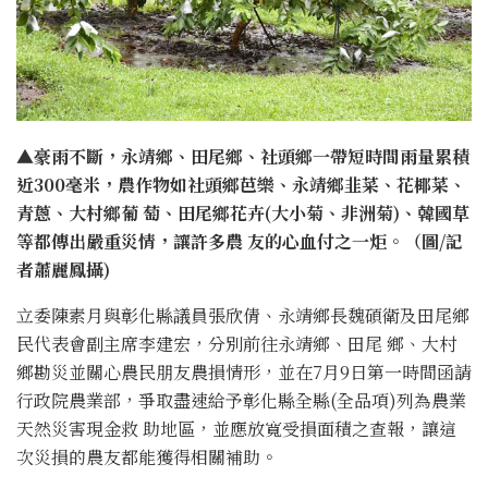
▲豪雨不斷，永靖鄉、田尾鄉、社頭鄉一帶短時間雨量累積
近300毫米，農作物如社頭鄉芭樂、永靖鄉韭菜、花椰菜、
青蔥、大村鄉葡 萄、田尾鄉花卉(大小菊、非洲菊)、韓國草
等都傳出嚴重災情，讓許多農 友的心血付之一炬。（圖/記
者蕭麗鳳攝)
立委陳素月與彰化縣議員張欣倩、永靖鄉長魏碩衛及田尾鄉
民代表會副主席李建宏，分別前往永靖鄉、田尾 鄉、大村
鄉勘災並關心農民朋友農損情形，並在7月9日第一時間函請
行政院農業部，爭取盡速給予彰化縣全縣(全品項)列為農業
天然災害現金救 助地區，並應放寬受損面積之查報，讓這
次災損的農友都能獲得相關補助。