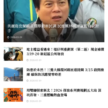
美麗島宜蘭縣長選舉最新民調 民進黨林國漳贏藍白合對
手
2026-03-19
地主權益看過來！塭仔圳重劃案（第二區）現金補償
3/19-20 新莊區公所發放
2026-03-19
防患於未然！三鶯大橋環河路匝道陸閘 3/25 啟閉操
練 確保防汛應變零時差
2026-03-19
用雙腳探索新北！2026 探旅系列賽規劃五大站 深
坑首發、三重壓軸熱血登場
2026-03-19