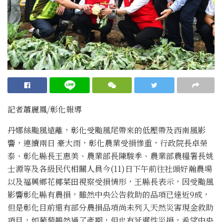
記者蕭麗鳳/彰化報導
丹娜絲颱風遠離，彰化受颱風尾帶來的低壓帶及西南風影
響，連續兩日 豪大雨，彰化農業受損慘重，行政院長卓榮
泰、彰化縣長王惠美、農業部長陳駿季、農業部農糧署長姚
士源等及各級民代相關人員今(11)日下午前往社頭好瀚農場
以及福興鄉花椰菜田視察受損情形，王縣長表示，因受颱風
影響彰化縣有農損，雖然中央公告救助的品項已達近9成，
但是彰化目前還有部分農損品項尚未列入天然災害現金救助
項目，如葡萄雖然過了產期，但也有延遲性災損，希望中央