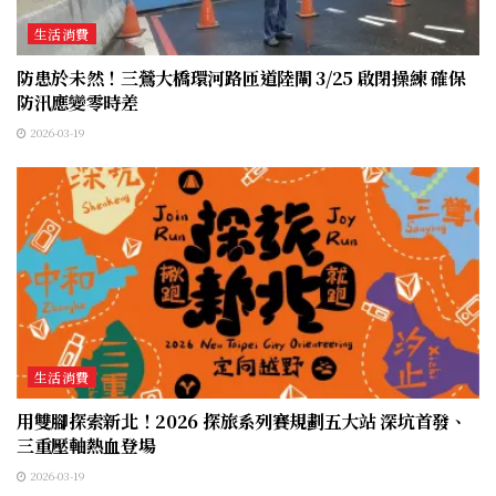
生活消費
防患於未然！三鶯大橋環河路匝道陸閘 3/25 啟閉操練 確保
防汛應變零時差
2026-03-19
生活消費
用雙腳探索新北！2026 探旅系列賽規劃五大站 深坑首發、
三重壓軸熱血登場
2026-03-19