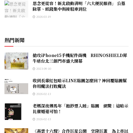
思念更從容！新北啟動清明「六大便民服務」 公墓
除草、紙錢集中與接駁車到位
2026-03-19
熱門新聞
搶攻iPhone15手機配件商機 RHINOSHIELD犀
牛盾台北三創門市盛大開幕
2023-09-10
收到長輩紅包暗示LINE貼圖怎麼回？神回覆貼圖幫
你用魔法打敗魔法
2026-02-13
老媽深夜傳馬年「抱鈔票入睡」貼圖 網驚：這暗示
比催婚還可怕！
2026-02-13
《燕雲十六聲》合作巨星公開 空降巨蛋 為上市以