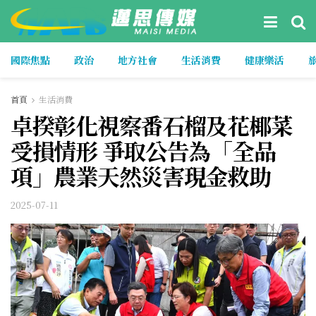
國際焦點
政治
地方社會
生活消費
健康樂活
首頁
生活消費
卓揆彰化視察番石榴及花椰菜
受損情形 爭取公告為「全品
項」農業天然災害現金救助
2025-07-11