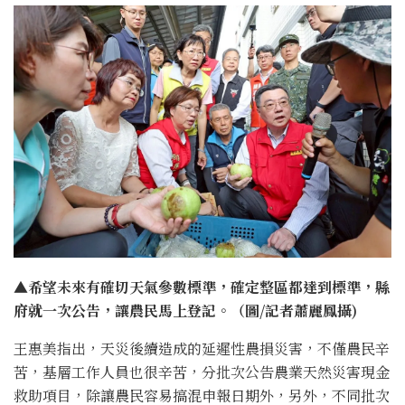
▲希望未來有確切天氣參數標準，確定整區都達到標準，縣
府就一次公告，讓農民馬上登記。（圖/記者蕭麗鳳攝)
王惠美指出，天災後續造成的延遲性農損災害，不僅農民辛
苦，基層工作人員也很辛苦，分批次公告農業天然災害現金
救助項目，除讓農民容易搞混申報日期外，另外，不同批次